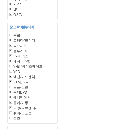
J-Pop
LP
O.S.T.
중고 DVD/블루레이
종합
드라마/코미디
박스세트
블루레이
TV 시리즈
제작국가별
VHS (비디오테이프)
VCD
액션/어드벤처
S.F/판타지
공포/스릴러
음악DVD
애니메이션
유아/아동
교양/다큐멘터리
취미/스포츠
성인