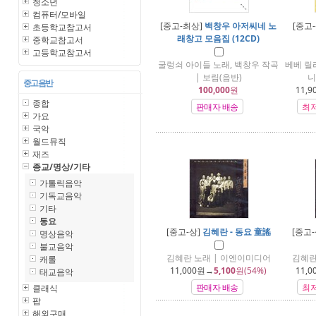
청소년
컴퓨터/모바일
[중고-최상]
백창우 아저씨네 노
[중고
초등학교참고서
래창고 모음집 (12CD)
중학교참고서
고등학교참고서
굴렁쇠 아이들 노래, 백창우 작곡
베베 릴리 
| 보림(음반)
니
중고 음반
100,000
원
11,9
종합
판매자 배송
최
가요
국악
월드뮤직
재즈
종교/명상/기타
가톨릭음악
기독교음악
기타
동요
[중고-상]
김혜란 - 동요 童謠
[중고-
명상음악
불교음악
김혜란 노래 | 이엔이미디어
김혜란
캐롤
11,000
원→
5,100
원(54%)
11,0
태교음악
판매자 배송
최
클래식
팝
해외구매