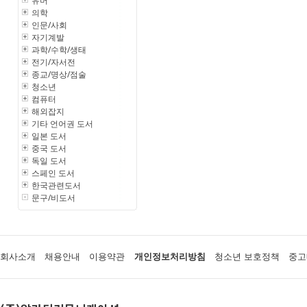
유머
의학
인문/사회
자기계발
과학/수학/생태
전기/자서전
종교/명상/점술
청소년
컴퓨터
해외잡지
기타 언어권 도서
일본 도서
중국 도서
독일 도서
스페인 도서
한국관련도서
문구/비도서
회사소개
채용안내
이용약관
개인정보처리방침
청소년 보호정책
중고