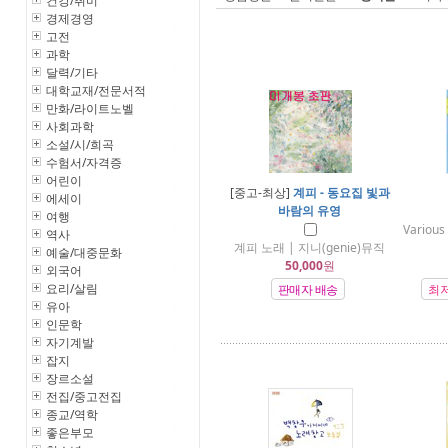
건강/취미
경제경영
고전
과학
달력/기타
대학교재/전문서적
만화/라이트노벨
사회과학
소설/시/희곡
수험서/자격증
어린이
[중고-최상]
계피 - 동요집 빛과
에세이
바람의 유영
여행
Variou
역사
계피 노래 | 지니(genie)뮤직
예술/대중문화
50,000
원
외국어
요리/살림
판매자 배송
최
유아
인문학
자기계발
잡지
장르소설
전집/중고전집
종교/역학
좋은부모