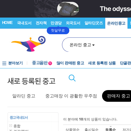
HOME
국내도서
전자책
만권당
외국도서
알라딘굿즈
온라인중고
첫달무료
온라인 중고
분야보기
중고음반
많이 판매된 중고
새로 등록된 상품
단골판
N
1천원부터
새로 등록된 중고
중고음반
알라딘 중고
중고매장 이 광활한 우주점
판매자 중고
중고 국내도서
이 분야에
10
개의 상품이 있습니다.
종합
상품명순
출시일순
등록순
저가