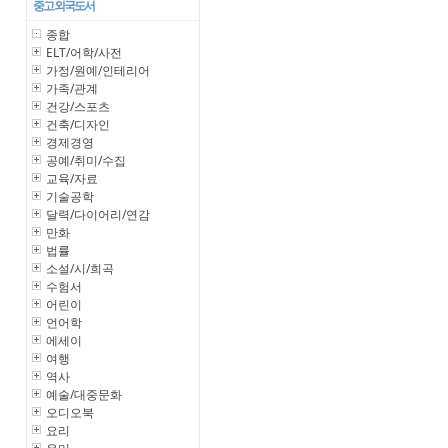
중고 외국도서
종합
ELT/어학/사전
가정/원예/인테리어
가족/관계
건강/스포츠
건축/디자인
경제경영
공예/취미/수집
교육/자료
기술공학
달력/다이어리/연감
만화
법률
소설/시/희곡
수험서
어린이
언어학
에세이
여행
역사
예술/대중문화
오디오북
요리