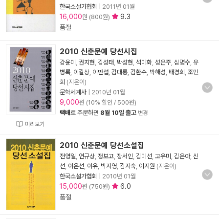
한국소설가협회
|
2011년 01월
16,000
9.3
원 (800원)
품절
2010 신춘문예 당선시집
강윤미
,
권지현
,
김성태
,
박성현
,
석미화
,
성은주
,
심명수
,
유
병록
,
이길상
,
이만섭
,
김대룡
,
김환수
,
박해성
,
배경희
,
조민
희
(지은이)
문학세계사
|
2010년 01월
9,000
원 (10% 할인 / 500원)
택배
로 주문하면
8월 10일 출고
변경
미리보기
2010 신춘문예 당선소설집
전영일
,
연규상
,
정보고
,
장서인
,
김미선
,
고유미
,
김은아
,
신
선
,
이은선
,
이유
,
박지영
,
김지숙
,
이지원
(지은이)
한국소설가협회
|
2010년 01월
15,000
6.0
원 (750원)
품절