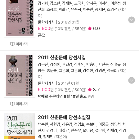
강기화
,
김소현
,
김재필
,
노국희
,
안지은
,
이서하
,
이윤정
,
정
신희
,
조상호
,
박화남
,
유순덕
,
이중원
,
정지윤
,
조경선
(지은
이)
문학세계사
|
2016년 01월
9,900
6.0
원 (10% 할인 / 550원)
품절
미리보기
2011 신춘문예 당선시집
강은진
,
강정애
,
권민경
,
김후인
,
박송이
,
박현웅
,
신철규
,
정
창준
,
홍문숙
,
고은희
,
고은희
,
김성현
,
김영란
,
성국희
(지은
이)
문학세계사
|
2011년 01월
9,000
8.7
원 (10% 할인 / 500원)
택배
로 주문하면
8월 10일 출고
변경
미리보기
2011 신춘문예 당선소설집
백수린
,
서현경
,
라유경
,
정영효
,
손보미
,
이중근
,
정영서
,
차
현지
,
김경나
,
배길남
,
안준우
,
오미향
,
설은영
,
천재강
,
김경
락
,
정재민
(지은이)