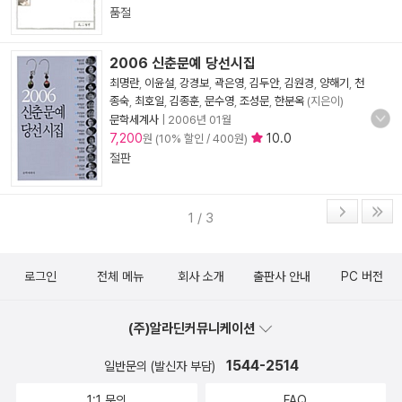
품절
2006 신춘문예 당선시집
최명란
,
이윤설
,
강경보
,
곽은영
,
김두안
,
김원경
,
양해기
,
천
종숙
,
최호일
,
김종훈
,
문수영
,
조성문
,
한분옥
(지은이)
문학세계사
|
2006년 01월
7,200
10.0
원 (10% 할인 / 400원)
절판
1 / 3
로그인
전체 메뉴
회사 소개
출판사 안내
PC 버전
(주)알라딘커뮤니케이션
1544-2514
일반문의 (발신자 부담)
1:1 문의
FAQ