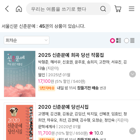
서울신문 신춘문예 :
45
권의 상품이 있습니다.
표지 보기
표지 안보기
2025 신춘문예 희곡 당선 작품집
박형준
,
해서우
,
신호권
,
윤주호
,
송희지
,
고찬하
,
서유진
,
김
다솔
(지은이)
월인
|
2025년 01월
17,100
원 (5% 할인 / 540원)
내일 밤 11시
잠들기전 배송
양탄자배송
변경
2020 신춘문예 당선시집
고명재
,
김건홍
,
김동균
,
김임선
,
박지일
,
선혜경
,
임효빈
,
정
희안
,
차유오
,
최선
,
김경태
,
김수형
,
오정순
,
정인숙
(지은이)
문학세계사
|
2020년 01월
11,700
10.0
원 (10% 할인 / 650원)
내일 밤 11시
잠들기전 배송