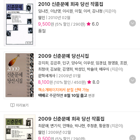
2010 신춘문예 희곡 당선 작품집
임나진
,
이난영
,
이시원
,
이철
,
이서
,
김나정
(지은이)
월인
|
2010년 02월
9,500
6.0
원 (5% 할인 / 290원)
품절
2009 신춘문예 당선시집
강지희
,
김은주
,
민구
,
양수덕
,
이우성
,
임경섭
,
정영효
,
조원
,
최정아
,
김보람
,
김영희
,
박성민
,
박솔아
,
배우식
(지은이)
문학세계사
|
2009년 01월
8,100
8.0
원 (10% 할인 / 450원)
책소개페이지에서 분철 선택 가능
택배
로 주문하면
8월 10일 출고
변경
미리보기
2009 신춘문예 희곡 당선 작품집
최문애
,
변기석
,
안재승
,
박나현
,
주정훈
,
황윤정
(지은이)
월인
|
2009년 02월
9,500
원 (5% 할인 / 290원)