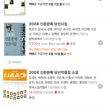
택배
로 주문하면
8월 7일 출고
변경
2008 신춘문예 당선시집
정은기
,
김남규
,
문정
,
박미산
,
방수진
,
유희경
,
이선애
,
이은
규
,
이장근
,
이제니
,
임채성
,
정상혁
,
조연미
(지은이)
문학세계사
|
2008년 01월
7,200
9.0
원 (10% 할인 / 400원)
책소개페이지에서 분철 선택 가능
택배
로 주문하면
8월 10일 출고
변경
미리보기
2008 신춘문예 당선작품집 소설
김성진
,
백정희
,
손현주
,
양진채
,
이홍사
,
이희정
,
임회숙
,
전
윤희
,
정소현
,
정장화
,
조현
,
진연주
,
홍명진
,
홍희정
(지은이)
한국소설가협회
|
2008년 01월
14,000
8.0
원 (700원)
품절