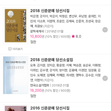
2018 신춘문예 당선시집
박은영
,
강지이
,
박은지
,
박정은
,
변선우
,
우남정
,
윤여진
,
이
린아
,
이소회
,
이원하
,
조윤진
,
김제숙
,
신준희
,
조성국
,
장은
해
,
최광모
(지은이)
문학세계사
|
2018년 01월
10,800
8.0
원 (10% 할인 / 600원)
절판
미리보기
2018 신춘문예 당선소설집
오후
,
김지원
,
양지은
,
황윤정
,
지혜
,
백승권
,
송은유
,
이화정
,
이휘빈
,
김수영
,
강석희
,
방미현
,
김용매
,
이경란
,
임성용
,
김
민수
,
도재경
,
임채묵
,
허채원
,
최아현
,
명학수
,
김수온
,
이정
연
,
이현석
(지은이)
한국소설가협회
|
2018년 01월
16,200
원 (10% 할인 / 900원)
절판
2016 신춘문예 당선시집