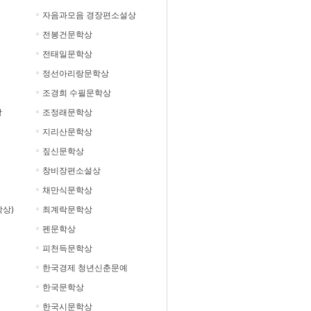
자음과모음 경장편소설상
전봉건문학상
전태일문학상
정선아리랑문학상
조경희 수필문학상
상
조정래문학상
지리산문학상
짚신문학상
창비장편소설상
채만식문학상
상)
최계락문학상
펜문학상
피천득문학상
한국경제 청년신춘문예
한국문학상
한국시문학상