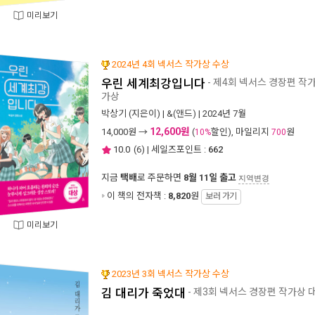
미리보기
2024년 4회 넥서스 작가상 수상
우린 세계최강입니다
- 제4회 넥서스 경장편 작
가상
박상기
(지은이) |
&(앤드)
| 2024년 7월
12,600원
14,000
원 →
(
할인), 마일리지
원
10%
700
10.0
(
6
) | 세일즈포인트 :
662
지금
택배
로 주문하면
8월 11일 출고
지역변경
이 책의 전자책 :
8,820
원
보러 가기
미리보기
2023년 3회 넥서스 작가상 수상
김 대리가 죽었대
- 제3회 넥서스 경장편 작가상 