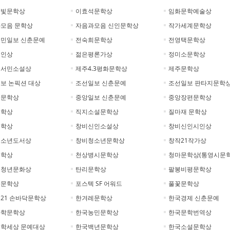
글빛문학상
이효석문학상
임화문학예술상
모음 문학상
자음과모음 신인문학상
작가세계문학상
민일보 신춘문예
전숙희문학상
전영택문학상
시인상
젊은평론가상
정미소문학상
꽃서민소설상
제주4.3평화문학상
제주문학상
보 논픽션 대상
조선일보 신춘문예
조선일보 판타지문학
일문학상
중앙일보 신춘문예
중앙장편문학상
문학상
직지소설문학상
질마재 문학상
문학상
창비신인소설상
창비신인시인상
청소년도서상
창비청소년문학상
창작21작가상
문학상
천상병시문학상
청마문학상(통영시문학
호청년문화상
탄리문학상
팔봉비평문학상
리문학상
포스텍 SF 어워드
풀꽃문학상
21 손바닥문학상
한겨레문학상
한국경제 신춘문예
과학문학상
한국농민문학상
한국문학번역상
학세상 문예대상
한국백년문학상
한국소설문학상