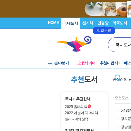
HOME
전자책
만권당
외국도서
국내도서
첫달무료
국내도
분야보기
오뒷세이아
추천마법사
베
추천
도서
편집장의 
추천도서
독자가 추천한책
2025
올해의 책
5·18
2022
이 분야 최고의 책
경희
알라디너의 선택
광남일
전문기관 추천도서