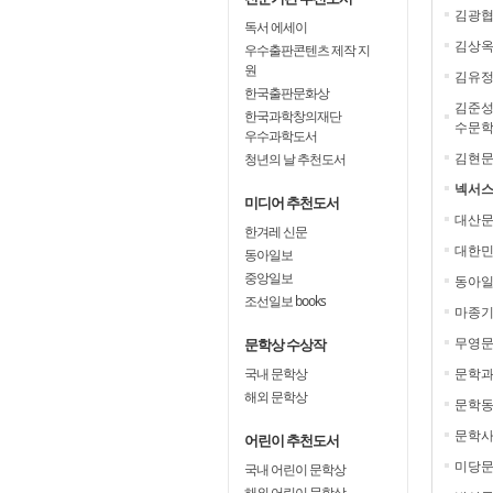
김광
독서 에세이
김상
우수출판콘텐츠 제작 지
원
김유
한국출판문화상
김준성
한국과학창의재단
수문학
우수과학도서
김현
청년의 날 추천도서
넥서스
미디어 추천도서
대산
한겨레 신문
대한민
동아일보
중앙일보
동아일
조선일보 books
마종기
무영
문학상 수상작
국내 문학상
문학과
해외 문학상
문학동
문학사
어린이 추천도서
미당
국내 어린이 문학상
해외 어린이 문학상