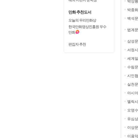
박상
박종
만화 추천도서
백석
오늘의 우리만화상
한국만화영상진흥원 우수
법계
만화
삼성
편집자 추천
서정시
세계일
수림
시인
실천문
아시
엘릭시
오영
유심
이상
이용