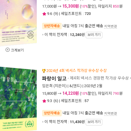
15,300원
17,000
원 →
(
할인), 마일리지
원
10%
850
9.6
(
9
) | 세일즈포인트 :
720
내일 아침 7시
출근전 배송
양탄자배송
지역변경
이 책의 전자책 :
12,240
원
보러 가기
크게보기
2024년 4회 넥서스 작가상 우수상 수상
파랑이 일고
- 제4회 넥서스 경장편 작가상 우수상
임은희
(지은이) |
&(앤드)
| 2025년 2월
14,220원
15,800
원 →
(
할인), 마일리지
원
10%
790
9.3
(
6
) | 세일즈포인트 :
57
내일 아침 7시
출근전 배송
양탄자배송
지역변경
이 책의 전자책 :
11,430
원
보러 가기