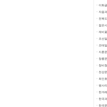
이화
자음과
전북도
젊은
제비
조선일
조태
지훈
창릉
창비
천강
최인
평사
한겨레
한국
한국문