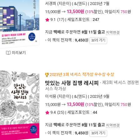
서경희
(지은이) |
&(앤드)
| 2023년 7월
13,500원
15,000
원 →
(
할인), 마일리지
원
10%
750
9.1
(
17
) | 세일즈포인트 :
247
지금
택배
로 주문하면
8월 11일 출고
지역변경
이 책의 전자책 :
9,450
원
보러 가기
미리보기
2023년 3회 넥서스 작가상 우수상 수상
맛있는 사형 집행 레시피
- 제3회 넥서스 경장
서스 작가상
이석용
(지은이) |
&(앤드)
| 2023년 9월
13,500원
15,000
원 →
(
할인), 마일리지
원
10%
750
9.4
(
25
) | 세일즈포인트 :
44
지금
택배
로 주문하면
8월 11일 출고
지역변경
이 책의 전자책 :
9,450
원
보러 가기