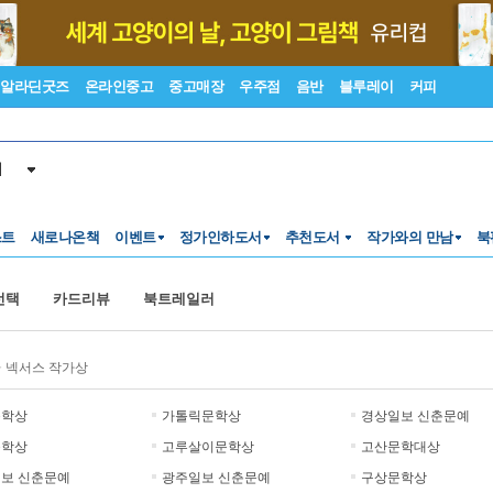
알라딘굿즈
온라인중고
중고매장
우주점
음반
블루레이
커피
서
스트
새로나온책
이벤트
정가인하도서
추천도서
작가와의 만남
북
선택
카드리뷰
북트레일러
>
넥서스 작가상
문학상
가톨릭문학상
경상일보 신춘문예
문학상
고루살이문학상
고산문학대상
보 신춘문예
광주일보 신춘문예
구상문학상