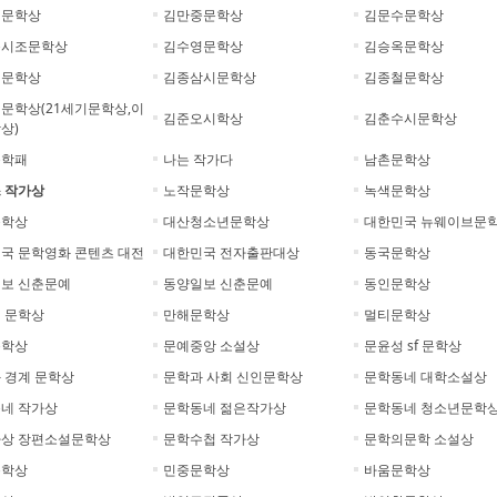
협문학상
김만중문학상
김문수문학상
옥시조문학상
김수영문학상
김승옥문학상
정문학상
김종삼시문학상
김종철문학상
문학상(21세기문학상,이
김준오시학상
김춘수시문학상
상)
문학패
나는 작가다
남촌문학상
 작가상
노작문학상
녹색문학상
문학상
대산청소년문학상
대한민국 뉴웨이브문
국 문학영화 콘텐츠 대전
대한민국 전자출판대상
동국문학상
보 신춘문예
동양일보 신춘문예
동인문학상
 문학상
만해문학상
멀티문학상
문학상
문예중앙 소설상
문윤성 sf 문학상
 경계 문학상
문학과 사회 신인문학상
문학동네 대학소설상
네 작가상
문학동네 젊은작가상
문학동네 청소년문학
상 장편소설문학상
문학수첩 작가상
문학의문학 소설상
문학상
민중문학상
바움문학상