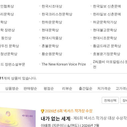
시인협회상
한국시조대상
한국일보 신춘문예
추리문학상
한국크리스천문학상
한라일보 신춘문예
문학상
한하운문학상
허균문학작가상
학 장편상
현대문학상
현대불교문학상
 동인상
현대시작품상
현대시조문학상
박두진 문학상
혼불문학상
황금드래곤 문학상
벌청년문학상
황순원문학상
효봉윤기정문학상
ZA(좀비 아포칼립스) 
워드 장편소설부문
The New Korean Voice Prize
전
11
개의 상품이 있습니다.
상품명순
판매량순
평점순
리뷰순
출간일순
저가격순
고가격
전체선택
장
2026년 6회 넥서스 작가상 수상
내가 없는 세계
- 제6회 넥서스 작가상 대상 수상작
이태희
(지은이) |
&(앤드)
| 2026년 7월