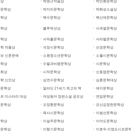
륭상
박영근작품상
박인환문학상
화문학상
박지리문학상
박화성소설상
문학상
백수문학상
백신애문학상
문학상
블루픽션상
사계절문학상
문학상
서덕출문학상
서라벌문학상
학 작품상
석정시문학상
선경문학상
보 신춘문예
소원청소년문학상
소월시문학상
문학상
수필과비평문학상
시문학상
협회상
시작문학상
신동엽문학상
학 신인상
심연수문학상
심훈문학대상
아문학상
알라딘 21세기 최고의 책
애지문학상
르 미스터리 대상
여성동아 장편소설 공모상
연암문학상
수문학상
오장환문학상
요산김정한문학상
상
육사시문학상
이범선문학상
문학상
이설주문학상
이어도문학상
악문학상
이형기문학상
이호우.이영도시조문