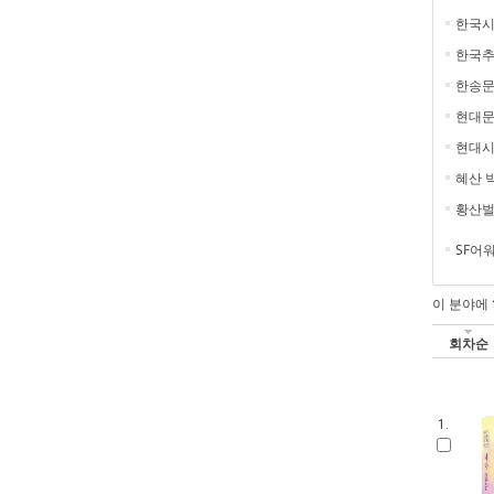
한국
한국
한송
현대문
현대시
혜산 
황산
SF어
이 분야에
회차순
1.