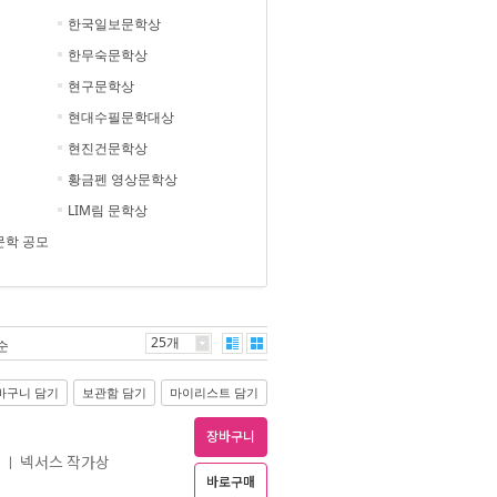
한국일보문학상
한무숙문학상
현구문학상
현대수필문학대상
현진건문학상
황금펜 영상문학상
LIM림 문학상
문학 공모
25개
순
바구니 담기
보관함 담기
마이리스트 담기
장바구니
넥서스 작가상
ㅣ
바로구매