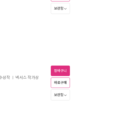
보관함
장바구니
 수상작
넥서스 작가상
ㅣ
바로구매
보관함