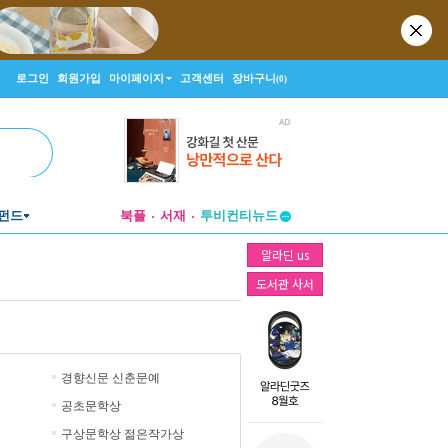
로그인
회원가입
마이페이지
고객센터
장바구니
(0)
펀드
북플
서재
투비컨티뉴드
창작플랫폼
알라딘 us
투비컨티뉴드
도서관 사서
경향신문 신춘문예
공초문학상
구상문학상 젊은작가상