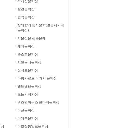
박재삼문학상
발견문학상
번역문학상
삶의향기 동서문학상(동서커피
문학상)
서울신문 신춘문예
세계문학상
손소희문학상
시인동네문학상
신석초문학상
아방가르드 디카시 문학상
앨트웰펜문학상
오늘의작가상
위즈덤하우스 판타지문학상
이산문학상
이외수문학상
학상
이호철통일로문학상