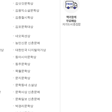
김삿갓문학상
김용익소설문학상
김종철시학상
김포문학대상
네오픽션상
농민신문 신춘문예
학상
대한민국 디지털작가상
동아시아문학상
동주문학상
목월문학상
문지문학상
문학동네 소설상
상
문학사상 신춘문예
문화일보 신춘문예
박경리문학상