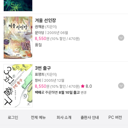
겨울 선인장
권채운
(지은이)
문이당
|
2005년 06월
8,550
원 (10% 할인 / 470원)
품절
3번 출구
표명희
(지은이)
창비
|
2005년 12월
8,550
8.0
원 (10% 할인 / 470원)
택배
로 주문하면
8월 10일 출고
변경
로그인
전체 메뉴
회사 소개
출판사 안내
PC 버전