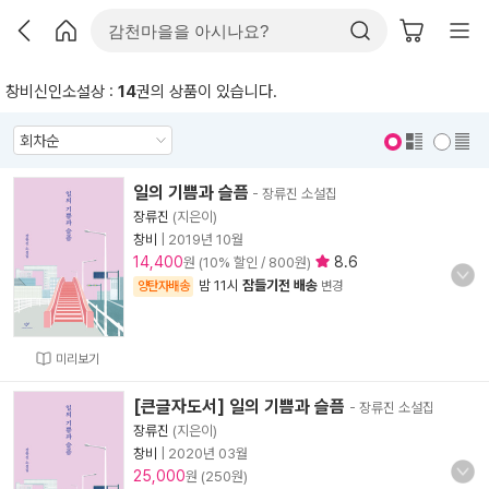
창비신인소설상 :
14
권의 상품이 있습니다.
표지 보기
표지 안보기
일의 기쁨과 슬픔
- 장류진 소설집
장류진
(지은이)
창비
|
2019년 10월
14,400
8.6
원 (10% 할인 / 800원)
밤 11시
잠들기전 배송
양탄자배송
변경
미리보기
[큰글자도서] 일의 기쁨과 슬픔
- 장류진 소설집
장류진
(지은이)
창비
|
2020년 03월
25,000
원 (250원)