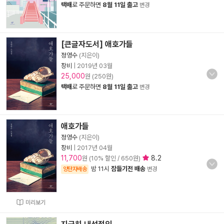
택배
로 주문하면
8월 11일 출고
변경
[큰글자도서] 애호가들
정영수
(지은이)
창비
|
2019년 03월
25,000
원 (250원)
택배
로 주문하면
8월 11일 출고
변경
애호가들
정영수
(지은이)
창비
|
2017년 04월
11,700
8.2
원 (10% 할인 / 650원)
밤 11시
잠들기전 배송
양탄자배송
변경
미리보기