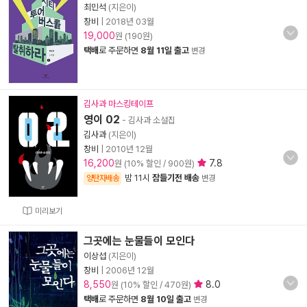
최민석
(지은이)
창비
|
2018년 03월
19,000
원 (190원)
택배
로 주문하면
8월 11일 출고
변경
김사과 마스킹테이프
영이 02
- 김사과 소설집
김사과
(지은이)
창비
|
2010년 12월
16,200
7.8
원 (10% 할인 / 900원)
밤 11시
잠들기전 배송
양탄자배송
변경
미리보기
그곳에는 눈물들이 모인다
이상섭
(지은이)
창비
|
2006년 12월
8,550
8.0
원 (10% 할인 / 470원)
택배
로 주문하면
8월 10일 출고
변경