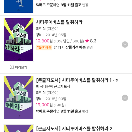
택배
로 주문하면
8월 11일 출고
변경
시티투어버스를 탈취하라
최민석
(지은이)
창비
|
2014년 05월
10,800
8.3
원 (10% 할인 / 600원)
밤 11시
잠들기전 배송
양탄자배송
변경
미리보기
[큰글자도서] 시티투어버스를 탈취하라 1
-
창
비 국내문학 큰글자도서
최민석
(지은이)
창비
|
2018년 03월
19,000
원 (190원)
택배
로 주문하면
8월 11일 출고
변경
[큰글자도서] 시티투어버스를 탈취하라 2