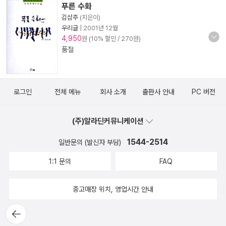
푸른 수화
김삼주
(지은이)
우리글
|
2001년 12월
4,950
원 (10% 할인 / 270원)
품절
로그인
전체 메뉴
회사 소개
출판사 안내
PC 버전
(주)알라딘커뮤니케이션
1544-2514
일반문의 (발신자 부담)
1:1 문의
FAQ
중고매장 위치, 영업시간 안내
뒤로가
기