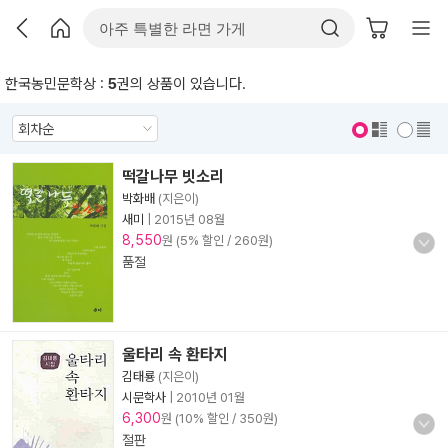
한국농민문학상 :
5
권의 상품이 있습니다.
표지 보기
표지 안보기
떡갈나무 빗소리
박화배
(지은이)
새미
|
2015년 08월
8,550
원 (5% 할인 / 260원)
품절
울타리 속 환타지
김태룡
(지은이)
시문학사
|
2010년 01월
6,300
원 (10% 할인 / 350원)
절판