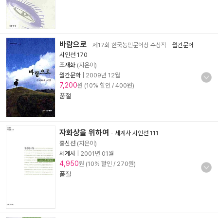
바람으로
- 제17회 한국농민문학상 수상작
-
월간문학
시인선 170
조재화
(지은이)
월간문학
|
2009년 12월
7,200
원 (10% 할인 / 400원)
품절
자화상을 위하여
-
세계사 시인선 111
홍신선
(지은이)
세계사
|
2001년 01월
4,950
원 (10% 할인 / 270원)
품절