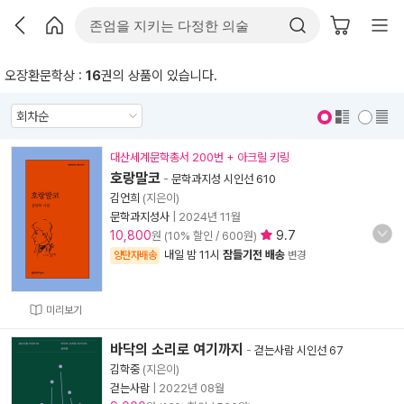
오장환문학상 :
16
권의 상품이 있습니다.
표지 보기
표지 안보기
대산세계문학총서 200번 + 아크릴 키링
호랑말코
-
문학과지성 시인선 610
김언희
(지은이)
문학과지성사
|
2024년 11월
10,800
9.7
원 (10% 할인 / 600원)
내일 밤 11시
잠들기전 배송
양탄자배송
변경
미리보기
바닥의 소리로 여기까지
-
걷는사람 시인선 67
김학중
(지은이)
걷는사람
|
2022년 08월