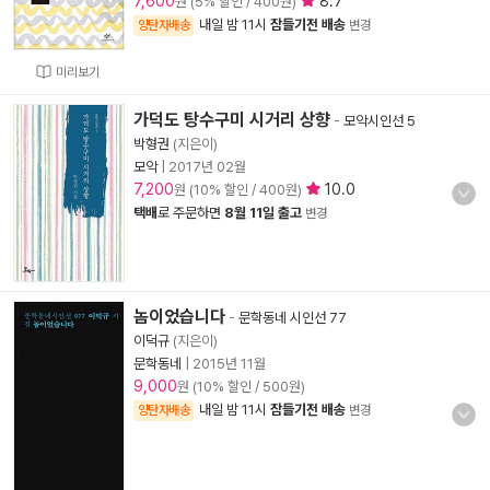
7,600
8.7
원 (5% 할인 / 400원)
내일 밤 11시
잠들기전 배송
양탄자배송
변경
미리보기
가덕도 탕수구미 시거리 상향
-
모악시인선 5
박형권
(지은이)
모악
|
2017년 02월
7,200
10.0
원 (10% 할인 / 400원)
택배
로 주문하면
8월 11일 출고
변경
놈이었습니다
-
문학동네 시인선 77
이덕규
(지은이)
문학동네
|
2015년 11월
9,000
원 (10% 할인 / 500원)
내일 밤 11시
잠들기전 배송
양탄자배송
변경