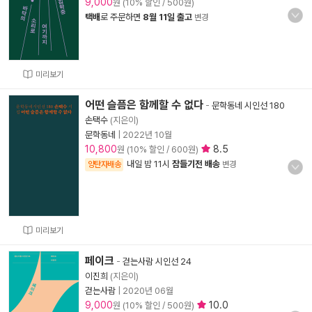
9,000
원 (10% 할인 / 500원)
택배
로 주문하면
8월 11일 출고
변경
미리보기
어떤 슬픔은 함께할 수 없다
-
문학동네 시인선 180
손택수
(지은이)
문학동네
|
2022년 10월
10,800
8.5
원 (10% 할인 / 600원)
내일 밤 11시
잠들기전 배송
양탄자배송
변경
미리보기
페이크
-
걷는사람 시인선 24
이진희
(지은이)
걷는사람
|
2020년 06월
9,000
10.0
원 (10% 할인 / 500원)