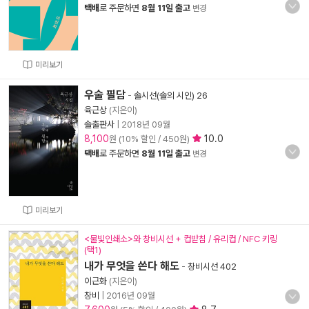
택배
로 주문하면
8월 11일 출고
변경
미리보기
우술 필담
-
솔시선(솔의 시인) 26
육근상
(지은이)
솔출판사
|
2018년 09월
8,100
10.0
원 (10% 할인 / 450원)
택배
로 주문하면
8월 11일 출고
변경
미리보기
<물빛인쇄소>와 창비시선 + 컵받침 / 유리컵 / NFC 키링
(택1)
내가 무엇을 쓴다 해도
-
창비시선 402
이근화
(지은이)
창비
|
2016년 09월