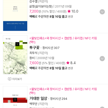
김수열
(지은이)
삶창(삶이보이는창)
|
2011년 09월
7,200
10.0
원 (10% 할인 / 400원)
택배
로 주문하면
8월 10일 출고
변경
<물빛인쇄소>와 창비시선 + 컵받침 / 유리컵 / NFC 키링
(택1)
투구꽃
-
창비시선 307
최두석
(지은이)
창비
|
2009년 10월
7,600
8.4
원 (5% 할인 / 400원)
택배
로 주문하면
8월 10일 출고
변경
미리보기
<물빛인쇄소>와 창비시선 + 컵받침 / 유리컵 / NFC 키링
(택1)
거대한 일상
-
창비시선 294
백무산
(지은이)