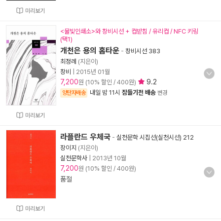
미리보기
<물빛인쇄소>와 창비시선 + 컵받침 / 유리컵 / NFC 키링
(택1)
개천은 용의 홈타운
-
창비시선 383
최정례
(지은이)
창비
|
2015년 01월
7,200
9.2
원 (10% 할인 / 400원)
내일 밤 11시
잠들기전 배송
양탄자배송
변경
미리보기
라플란드 우체국
-
실천문학 시집선(실천시선) 212
장이지
(지은이)
실천문학사
|
2013년 10월
7,200
원 (10% 할인 / 400원)
품절
미리보기