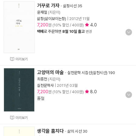
거꾸로 가자
-
삶창시선 35
윤재철
(지은이)
삶창(삶이보이는창)
|
2012년 11월
7,200
4.0
원 (10% 할인 / 400원)
택배
로 주문하면
8월 10일 출고
변경
미리보기
고양이의 마술
-
실천문학 시집선(실천시선) 190
최종천
(지은이)
실천문학사
|
2011년 03월
7,200
8.0
원 (10% 할인 / 400원)
품절
미리보기
생각을 훔치다
-
삶의 시선 30