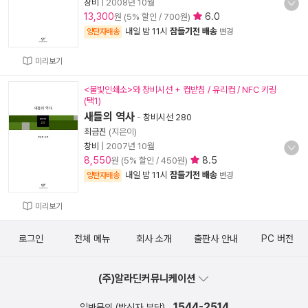
창비
|
2008년 10월
13,300
6.0
원 (5% 할인 / 700원)
내일 밤 11시
잠들기전 배송
양탄자배송
변경
미리보기
<물빛인쇄소>와 창비시선 + 컵받침 / 유리컵 / NFC 키링
(택1)
새들의 역사
-
창비시선 280
최금진
(지은이)
창비
|
2007년 10월
8,550
8.5
원 (5% 할인 / 450원)
내일 밤 11시
잠들기전 배송
양탄자배송
변경
미리보기
로그인
전체 메뉴
회사 소개
출판사 안내
PC 버전
(주)알라딘커뮤니케이션
1544-2514
일반문의 (발신자 부담)