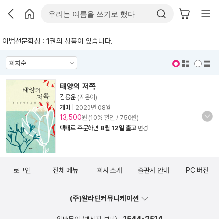
이범선문학상 :
1
권의 상품이 있습니다.
표지 보기
표지 안보기
태양의 저쪽
김용운
(지은이)
개미
|
2020년 08월
13,500
원 (10% 할인 / 750원)
택배
로 주문하면
8월 12일 출고
변경
로그인
전체 메뉴
회사 소개
출판사 안내
PC 버전
(주)알라딘커뮤니케이션
1544-2514