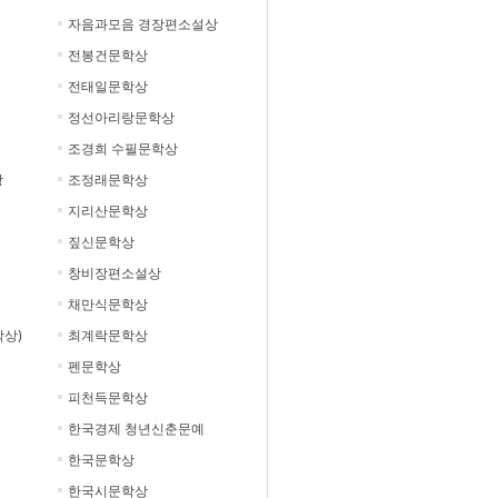
자음과모음 경장편소설상
전봉건문학상
전태일문학상
정선아리랑문학상
조경희 수필문학상
상
조정래문학상
지리산문학상
짚신문학상
창비장편소설상
채만식문학상
상)
최계락문학상
펜문학상
피천득문학상
한국경제 청년신춘문예
한국문학상
한국시문학상