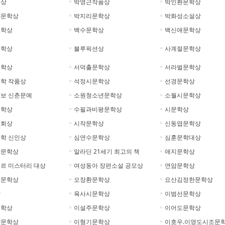
륭상
박영근작품상
박인환문학상
화문학상
박지리문학상
박화성소설상
문학상
백수문학상
백신애문학상
문학상
블루픽션상
사계절문학상
문학상
서덕출문학상
서라벌문학상
학 작품상
석정시문학상
선경문학상
보 신춘문예
소원청소년문학상
소월시문학상
문학상
수필과비평문학상
시문학상
협회상
시작문학상
신동엽문학상
학 신인상
심연수문학상
심훈문학대상
아문학상
알라딘 21세기 최고의 책
애지문학상
르 미스터리 대상
여성동아 장편소설 공모상
연암문학상
수문학상
오장환문학상
요산김정한문학상
상
육사시문학상
이범선문학상
문학상
이설주문학상
이어도문학상
악문학상
이형기문학상
이호우.이영도시조문