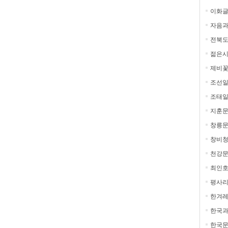
이화
자음과
전북도
젊은
제비
조선일
조태
지훈
창릉
창비
천강
최인
평사
한겨레
한국
한국문