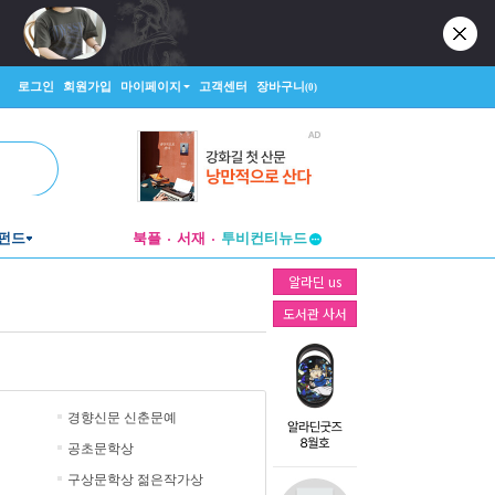
로그인
회원가입
마이페이지
고객센터
장바구니
(0)
펀드
북플
서재
투비컨티뉴드
창작플랫폼
알라딘 us
투비컨티뉴드
도서관 사서
경향신문 신춘문예
공초문학상
구상문학상 젊은작가상