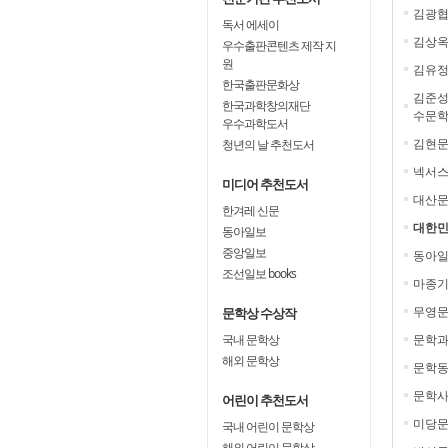
김광
독서 에세이
김상
우수출판콘텐츠 제작 지
원
김유
한국출판문화상
김준성
한국과학창의재단
수문학
우수과학도서
김현
청년의 날 추천도서
넥서스
미디어 추천도서
대산
한겨레 신문
대한민
동아일보
중앙일보
동아일
조선일보 books
마종기
무영
문학상 수상작
국내 문학상
문학과
해외 문학상
문학동
문학사
어린이 추천도서
미당
국내 어린이 문학상
해외 어린이 문학상