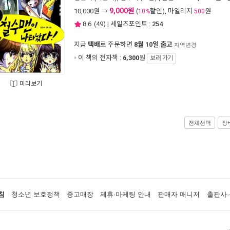
9,000원
10,000
원 →
(
할인), 마일리지
원
10%
500
8.6
(
49
) | 세일즈포인트 :
254
지금
택배
로 주문하면
8월 10일 출고
지역변경
이 책의 전자책 :
6,300
원
보러 가기
미리보기
전체선택
장
침
청소년 보호정책
중고매장
제휴·마케팅 안내
판매자 매니저
출판사·