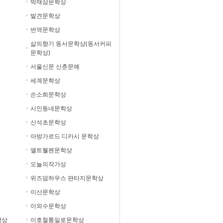
박재삼문학상
발견문학상
번역문학상
삶의향기 동서문학상(동서커피
문학상)
서울신문 신춘문예
세계문학상
손소희문학상
시인동네문학상
신석초문학상
아방가르드 디카시 문학상
앨트웰펜문학상
오늘의작가상
위즈덤하우스 판타지문학상
이산문학상
이외수문학상
학상
이호철통일로문학상