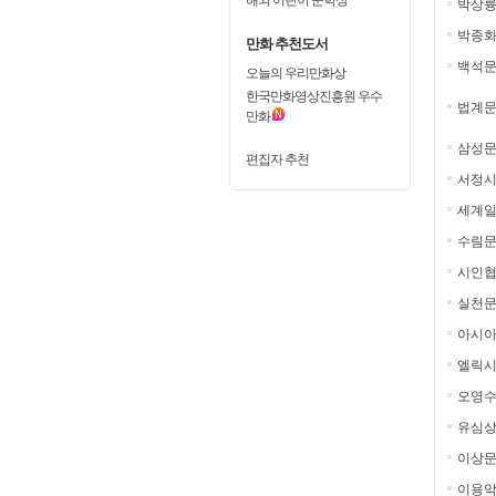
박상
박종
만화 추천도서
백석
오늘의 우리만화상
한국만화영상진흥원 우수
법계
만화
삼성
편집자 추천
서정시
세계일
수림
시인
실천문
아시
엘릭시
오영
유심
이상
이용