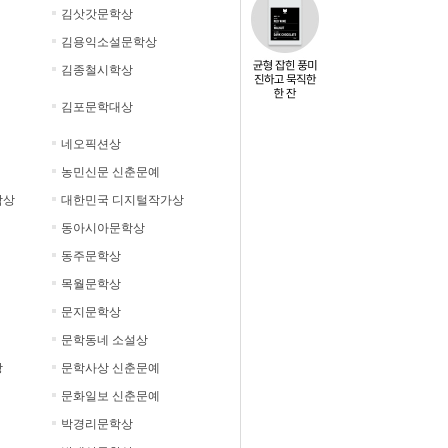
김삿갓문학상
김용익소설문학상
김종철시학상
김포문학대상
네오픽션상
농민신문 신춘문예
학상
대한민국 디지털작가상
동아시아문학상
동주문학상
목월문학상
문지문학상
문학동네 소설상
상
문학사상 신춘문예
문화일보 신춘문예
박경리문학상