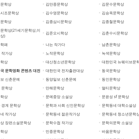
협문학상
김만중문학상
김문수문학상
옥시조문학상
김수영문학상
김승옥문학상
정문학상
김종삼시문학상
김종철문학상
문학상(21세기문학상,이
김준오시학상
김춘수시문학상
상)
문학패
나는 작가다
남촌문학상
 작가상
노작문학상
녹색문학상
문학상
대산청소년문학상
대한민국 뉴웨이브문
국 문학영화 콘텐츠 대전
대한민국 전자출판대상
동국문학상
보 신춘문예
동양일보 신춘문예
동인문학상
 문학상
만해문학상
멀티문학상
문학상
문예중앙 소설상
문윤성 sf 문학상
 경계 문학상
문학과 사회 신인문학상
문학동네 대학소설상
네 작가상
문학동네 젊은작가상
문학동네 청소년문학
상 장편소설문학상
문학수첩 작가상
문학의문학 소설상
문학상
민중문학상
바움문학상