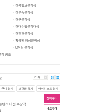
한국일보문학상
한무숙문학상
현구문학상
현대수필문학대상
현진건문학상
황금펜 영상문학상
LIM림 문학상
문학 공모
25개
순
바구니 담기
보관함 담기
마이리스트 담기
장바구니
 콘텐츠 대전 수상작
바로구매
월