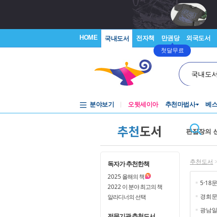
HOME
전자책
만권당
외국도서
국내도서
첫달무료
국내도
분야보기
오뒷세이아
추천마법사
베
추천
도서
편집장의 
추천도서
독자가 추천한책
2025
올해의 책
5·18
2022
이 분야 최고의 책
경희
알라디너의 선택
광남일
전문기관 추천도서