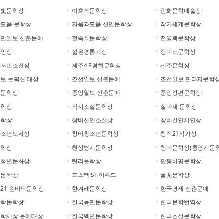
글빛문학상
이효석문학상
임화문학예술상
모음 문학상
자음과모음 신인문학상
작가세계문학상
민일보 신춘문예
전숙희문학상
전영택문학상
시인상
젊은평론가상
정미소문학상
꽃서민소설상
제주4.3평화문학상
제주문학상
보 논픽션 대상
조선일보 신춘문예
조선일보 판타지문학
일문학상
중앙일보 신춘문예
중앙장편문학상
문학상
직지소설문학상
질마재 문학상
문학상
창비신인소설상
창비신인시인상
청소년도서상
창비청소년문학상
창작21작가상
문학상
천상병시문학상
청마문학상(통영시문학
호청년문화상
탄리문학상
팔봉비평문학상
리문학상
포스텍 SF 어워드
풀꽃문학상
21 손바닥문학상
한겨레문학상
한국경제 신춘문예
과학문학상
한국농민문학상
한국문학번역상
학세상 문예대상
한국백년문학상
한국소설문학상