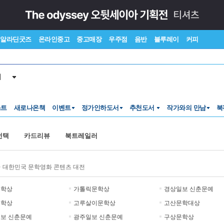
알라딘굿즈
온라인중고
중고매장
우주점
음반
블루레이
커피
서
스트
새로나온책
이벤트
정가인하도서
추천도서
작가와의 만남
북
선택
카드리뷰
북트레일러
>
대한민국 문학영화 콘텐츠 대전
문학상
가톨릭문학상
경상일보 신춘문예
문학상
고루살이문학상
고산문학대상
보 신춘문예
광주일보 신춘문예
구상문학상