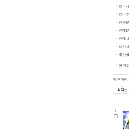
한국
한국
한송
현대문
현대시
혜산 
황산
SF어
이 분야에
회차순
1.