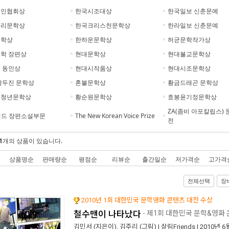
시인협회상
한국시조대상
한국일보 신춘문예
추리문학상
한국크리스천문학상
한라일보 신춘문예
문학상
한하운문학상
허균문학작가상
학 장편상
현대문학상
현대불교문학상
 동인상
현대시작품상
현대시조문학상
박두진 문학상
혼불문학상
황금드래곤 문학상
벌청년문학상
황순원문학상
효봉윤기정문학상
ZA(좀비 아포칼립스) 
워드 장편소설부문
The New Korean Voice Prize
전
1
개의 상품이 있습니다.
상품명순
판매량순
평점순
리뷰순
출간일순
저가격순
고가격
전체선택
장
2010년 1회 대한민국 문학영화 콘텐츠 대전 수상
철수맨이 나타났다
- 제1회 대한민국 문학&영화
김민서
(지은이),
김주리
(그림) |
살림Friends
| 2010년 6