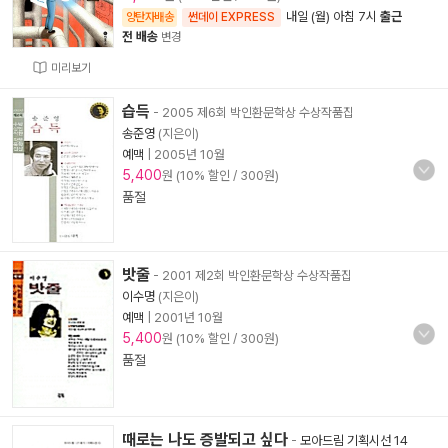
내일 (월) 아침 7시
출근
양탄자배송
썬데이 EXPRESS
전 배송
변경
미리보기
습득
- 2005 제6회 박인환문학상 수상작품집
송준영
(지은이)
예맥
|
2005년 10월
5,400
원 (10% 할인 / 300원)
품절
밧줄
- 2001 제2회 박인환문학상 수상작품집
이수명
(지은이)
예맥
|
2001년 10월
5,400
원 (10% 할인 / 300원)
품절
때로는 나도 증발되고 싶다
-
모아드림 기획시선 14