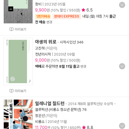
창비
|
2023년 05월
9,900
6.5
원 (10% 할인 / 550원)
내일 (월) 아침 7시
출근
양탄자배송
썬데이 EXPRESS
전 배송
변경
미리보기
야생의 위로
-
시작시인선 346
고진하
(지은이)
천년의시작
|
2020년 09월
9,000
원 (10% 할인 / 500원)
택배
로 주문하면
8월 11일 출고
변경
미리보기
밀레니얼 칠드런
- 2014 제8회 블루픽션상 수상작
-
블루픽션 (비룡소 청소년 문학선) 76
장은선
(지은이)
비룡소
|
2014년 11월
11,700
8.8
원 (10% 할인 / 650원)