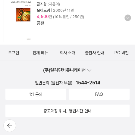
김지향
(지은이)
모아드림
|
2000년 11월
4,500
원 (10% 할인 / 250원)
품절
로그인
전체 메뉴
회사 소개
출판사 안내
PC 버전
(주)알라딘커뮤니케이션
1544-2514
일반문의 (발신자 부담)
1:1 문의
FAQ
중고매장 위치, 영업시간 안내
뒤로가
기