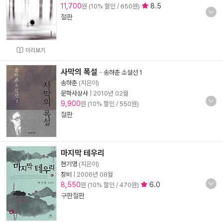
11,700
8.5
원 (10% 할인 / 650원)
절판
미리보기
사막의 폭설
-
송하춘 소설선 1
송하춘
(지은이)
문학사상사
|
2010년 02월
9,900
원 (10% 할인 / 550원)
절판
마지막 테우리
현기영
(지은이)
창비
|
2006년 08월
8,550
6.0
원 (10% 할인 / 470원)
구판절판