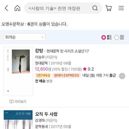
오영수문학상 :
6
권의 상품이 있습니다.
표지 보기
표지 안보기
캉탕
-
현대문학 핀 시리즈 소설선 17
이승우
(지은이)
현대문학
|
2019년 08월
12,600
9.2
원 (10% 할인 / 700원)
내일 (월) 아침 7시
출근
양탄자배송
썬데이 EXPRESS
전 배송
변경
미리보기
오직 두 사람
김영하
(지은이)
문학동네
|
2017년 05월