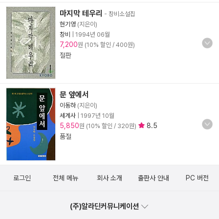
마지막 테우리
- 창비소설집
현기영
(지은이)
창비
|
1994년 06월
7,200
원 (10% 할인 / 400원)
절판
문 앞에서
이동하
(지은이)
세계사
|
1997년 10월
5,850
8.5
원 (10% 할인 / 320원)
품절
로그인
전체 메뉴
회사 소개
출판사 안내
PC 버전
(주)알라딘커뮤니케이션