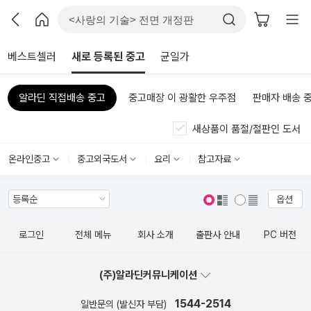
베스트셀러
새로 등록된 중고
균일가
알라딘 직접배송 중고
중고매장 이 광활한 우주점
판매자 배송 
새상품이 품절/절판인 도서
온라인중고
중고외국도서
요리
참고자료
옵션
표지 보기
표지 안보기
로그인
전체 메뉴
회사 소개
출판사 안내
PC 버전
(주)알라딘커뮤니케이션
1544-2514
일반문의 (발신자 부담)