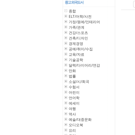
중고 외국도서
종합
ELT/어학/사전
가정/원예/인테리어
가족/관계
건강/스포츠
건축/디자인
경제경영
공예/취미/수집
교육/자료
기술공학
달력/다이어리/연감
만화
법률
소설/시/희곡
수험서
어린이
언어학
에세이
여행
역사
예술/대중문화
오디오북
요리