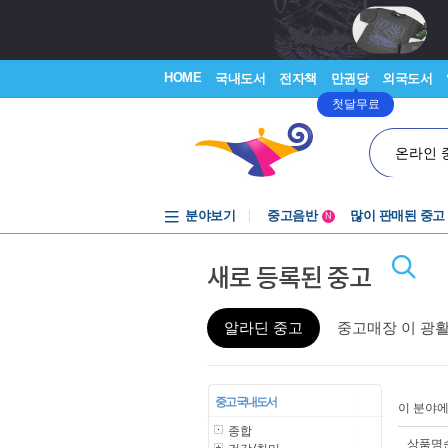
HOME
국내도서
전자책
만권당
외국도서
첫달무료
온라인 
분야보기
중고음반
많이 판매된 중고
N
1천원부터
새로 등록된 중고
중고음반
알라딘 중고
중고매장 이 광
중고 국내도서
이 분야
종합
상품명