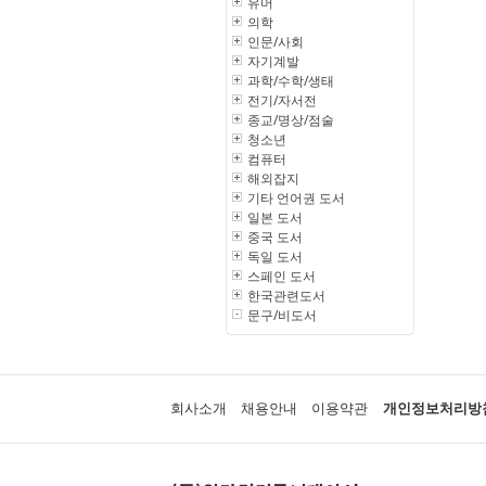
유머
의학
인문/사회
자기계발
과학/수학/생태
전기/자서전
종교/명상/점술
청소년
컴퓨터
해외잡지
기타 언어권 도서
일본 도서
중국 도서
독일 도서
스페인 도서
한국관련도서
문구/비도서
회사소개
채용안내
이용약관
개인정보처리방