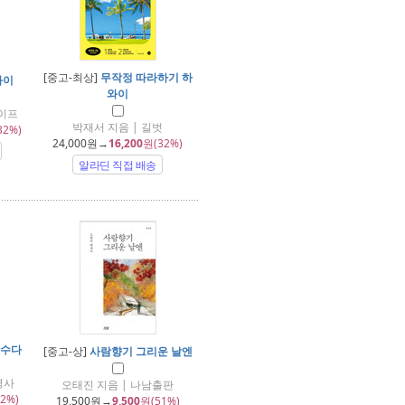
[중고-최상]
무작정 따라하기 하
와이
와이
라이프
박재서 지음 | 길벗
32%)
24,000
원→
16,200
원(32%)
알라딘 직접 배송
행수다
[중고-상]
사람향기 그리운 날엔
영사
오태진 지음 | 나남출판
2%)
19,500
원→
9,500
원(51%)