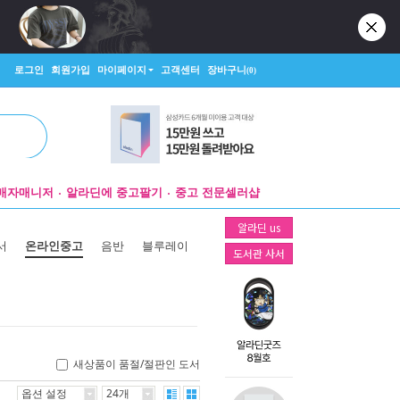
로그인
회원가입
마이페이지
고객센터
장바구니
(0)
매자매니저
알라딘에 중고팔기
중고 전문셀러샵
알라딘 us
서
온라인중고
음반
블루레이
도서관 사서
새상품이 품절/절판인 도서
옵션 설정
24개