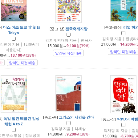
중]
디스 이즈 도쿄 This Is
[중고-최상]
리얼 하
[중고-상]
전국축제자랑
Tokyo
김화정 지음 | 한빛
김혼비.박태하 지음 | 민음사
김민정 지음 | TERRA(테
21,000
원→
14,200
원(
15,000
원→
9,100
원(39%)
라출판사)
알라딘 직접 배송
알라딘 직접 배송
00
원→
13,100
원(38%)
가
알라딘 직접 배송
[중고-중]
그리스의 시간을 걷다
중]
독일 발견 베를린 감성
[중고-상]
탁PD의 여
체험 A to Z
김덕영 지음 | 책세상
탁재형 외 지음 | 김
14,800
원→
9,200
원(38%)
연구소 엮음 | 정보공학
15,000
원→
8,700
원(4