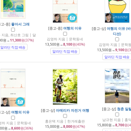
중고-중]
좋아서 그래
[중고-중]
여행의 이유
[중고-상]
여행의 이유 (
디션)
 지음, 최산호 그림 | 달
김영하 지음 | 문학동네
00
원→
11,300
원(37%)
13,500
원→
8,100
원(40%)
김영하 지음 | 문학
알라딘 직접 배송
13,500
원→
9,100
원(3
알라딘 직접 배송
알라딘 직접 배송
[중고-상]
청춘 일
[중고-상]
아메리카 자전거 여행
중고-상]
여행의 이유
남규현 지음 | 홍
홍은택 지음 | 한겨레출판
영하 지음 | 문학동네
15,800
원→
8,700
원(4
15,000
원→
8,000
원(47%)
500
원→
8,600
원(36%)