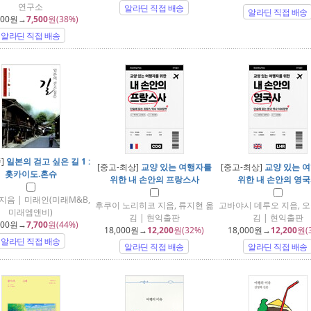
연구소
알라딘 직접 배송
알라딘 직접 배송
000
원→
7,500
원(38%)
알라딘 직접 배송
중]
일본의 걷고 싶은 길 1 :
[중고-최상]
교양 있는 여행자를
[중고-최상]
교양 있는 
홋카이도.혼슈
위한 내 손안의 프랑스사
위한 내 손안의 영
지음 | 미래인(미래M&B,
후쿠이 노리히코 지음, 류지현 옮
고바야시 데루오 지음, 오
미래엠앤비)
김 | 현익출판
김 | 현익출판
800
원→
7,700
원(44%)
18,000
원→
12,200
원(32%)
18,000
원→
12,200
원(
알라딘 직접 배송
알라딘 직접 배송
알라딘 직접 배송