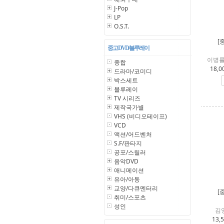
J-Pop
LP
O.S.T.
[
중고 DVD/블루레이
이병률
종합
18,0
드라마/코미디
박스세트
블루레이
TV 시리즈
제작국가별
VHS (비디오테이프)
VCD
액션/어드벤처
S.F/판타지
공포/스릴러
음악DVD
애니메이션
유아/아동
교양/다큐멘터리
[
취미/스포츠
성인
김
13,