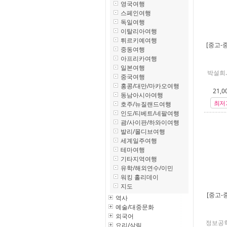
영국여행
스페인여행
독일여행
이탈리아여행
튀르키예여행
[중고-
중동여행
아프리카여행
일본여행
박설희.
중국여행
홍콩/대만/마카오여행
21,0
동남아시아여행
최저
호주/뉴질랜드여행
인도/티베트/네팔여행
괌/사이판/하와이여행
발리/몰디브여행
세계일주여행
테마여행
기타지역여행
유학/해외연수/이민
워킹 홀리데이
지도
[중고-
역사
예술/대중문화
외국어
정보공학
요리/살림