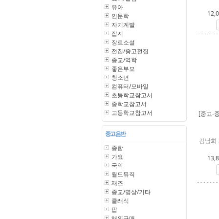
유아
12,
인문학
자기계발
잡지
장르소설
전집/중고전집
종교/역학
좋은부모
청소년
컴퓨터/모바일
초등학교참고서
중학교참고서
고등학교참고서
[중고-
중고 음반
김남희 
종합
가요
13,
국악
월드뮤직
재즈
종교/명상/기타
클래식
팝
해외구매