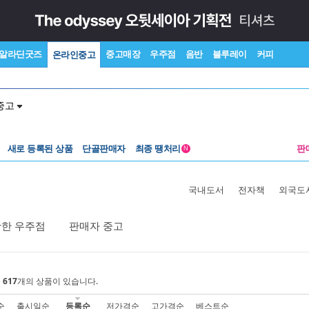
알라딘굿즈
중고매장
우주점
음반
블루레이
커피
온라인중고
중고
새로 등록된 상품
단골판매자
최종 땡처리
판
N
국내도서
전자책
외국도
활한 우주점
판매자 중고
에
617
개의 상품이 있습니다.
순
출시일순
등록순
저가격순
고가격순
베스트순