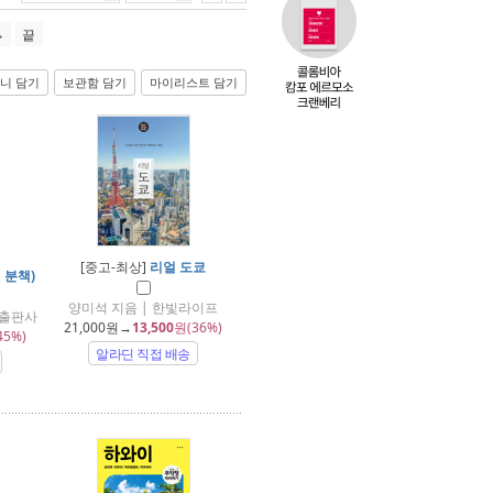
끝
니 담기
보관함 담기
마이리스트 담기
[중고-최상]
리얼 도쿄
권 분책)
양미석 지음 | 한빛라이프
성출판사
21,000
원→
13,500
원(36%)
45%)
알라딘 직접 배송