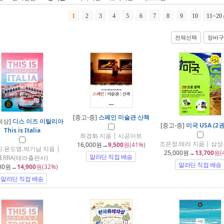
1
2
3
4
5
6
7
8
9
10
11~20
전체선택
장바구
[중고-중]
스페인 미술관 산책
최상]
디스 이즈 이탈리아
[중고-중]
미국 USA (2
This is Italia
최경화 지음 | 시공아트
조은정.테라 지음 | 삼
16,000
원→
9,500
원(41%)
.윤도영.박기남 지음 |
25,000
원→
13,700
원(
알라딘 직접 배송
TERRA(테라출판사)
알라딘 직접 배송
00
원→
14,900
원(32%)
알라딘 직접 배송