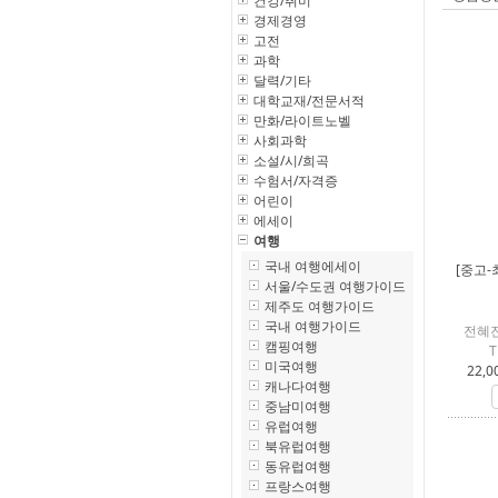
건강/취미
경제경영
고전
과학
달력/기타
대학교재/전문서적
만화/라이트노벨
사회과학
소설/시/희곡
수험서/자격증
어린이
에세이
여행
국내 여행에세이
[중고-
서울/수도권 여행가이드
제주도 여행가이드
국내 여행가이드
전혜진
캠핑여행
미국여행
22,0
캐나다여행
중남미여행
유럽여행
북유럽여행
동유럽여행
프랑스여행