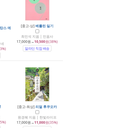
[중고-상]
베를린 일기
바캉스 에
최민석 지음 | 민음사
17,000
원→
10,500
원(38%)
동네
알라딘 직접 배송
3%)
탈
[중고-최상]
리얼 후쿠오카
익
원경혜 지음 | 한빛라이프
5%)
17,000
원→
11,000
원(35%)