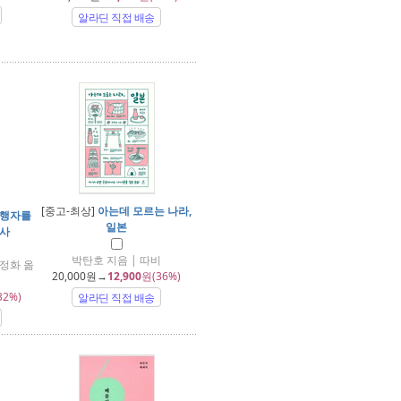
알라딘 직접 배송
[중고-최상]
아는데 모르는 나라,
여행자를
일본
국사
박탄호 지음 | 따비
정화 옮
20,000
원→
12,900
원(36%)
32%)
알라딘 직접 배송