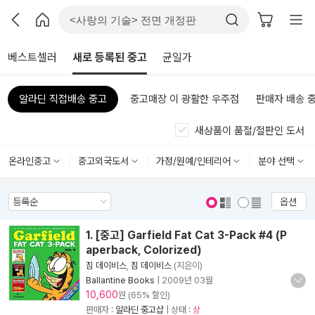
베스트셀러
새로 등록된 중고
균일가
알라딘 직접배송 중고
중고매장 이 광활한 우주점
판매자 배송 
새상품이 품절/절판인 도서
온라인중고
중고외국도서
가정/원예/인테리어
분야 선택
옵션
표지 보기
표지 안보기
1. [중고] Garfield Fat Cat 3-Pack #4 (P
aperback, Colorized)
짐 데이비스
,
짐 데이비스
(지은이)
Ballantine Books
|
2009년 03월
10,600
원 (65% 할인)
판매자 :
알라딘 중고샵
| 상태 :
상