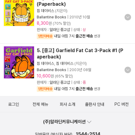
(Paperback)
짐 데이비스
(지은이)
Ballantine Books
|
2010년 10월
8,300
원 (70% 할인)
판매자 :
알라딘 중고샵
| 상태 :
상
내일 아침 7시
출근전 배송
양탄자배송
변경
5. [중고] Garfield Fat Cat 3-Pack #1 (P
aperback)
짐 데이비스
,
짐 데이비스
(지은이)
Ballantine Books
|
2003년 08월
10,600
원 (65% 할인)
판매자 :
알라딘 중고샵
| 상태 :
중
내일 아침 7시
출근전 배송
양탄자배송
변경
로그인
전체 메뉴
회사 소개
출판사 안내
PC 버전
(주)알라딘커뮤니케이션
1544-2514
일반문의 (발신자 부담)