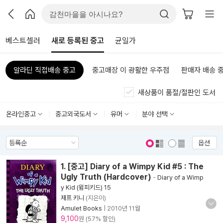
베스트셀러
새로 등록된 중고
균일가
알라딘 직접배송 중고
중고매장 이 광활한 우주점
판매자 배송 
새상품이 품절/절판인 도서
온라인중고
중고외국도서
유머
분야 선택
옵션
표지 보기
표지 안보기
1. [중고] Diary of a Wimpy Kid #5 : The
Ugly Truth (Hardcover)
-
Diary of a Wimp
y Kid (윔피키드) 15
제프 키니
(지은이)
Amulet Books
|
2010년 11월
9,100
원 (57% 할인)