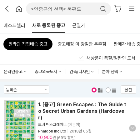
베스트셀러
새로 등록된 중고
균일가
알라딘 직접배송 중고
중고매장 이 광활한 우주점
판매자 배송 
새상품이 품절/절판인 도서
온라인중고
중고외국도서
건축/디자인
분야 선택
옵션
표지 보기
표지 안보기
1. [중고] Green Escapes : The Guide t
o Secret Urban Gardens (Hardcove
r)
토비 머스그레이브
(지은이)
Phaidon Inc Ltd
|
2018년 05월
10,900
원 (69% 할인)