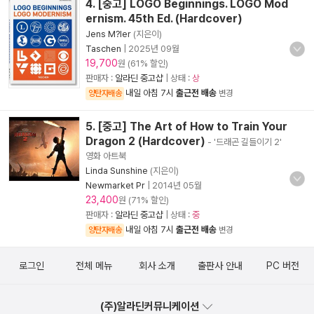
4. [중고] LOGO Beginnings. LOGO Mod
ernism. 45th Ed. (Hardcover)
Jens M?ler
(지은이)
Taschen
|
2025년 09월
19,700
원 (61% 할인)
판매자 :
알라딘 중고샵
| 상태 :
상
내일 아침 7시
출근전 배송
양탄자배송
변경
5. [중고] The Art of How to Train Your
Dragon 2 (Hardcover)
- '드래곤 길들이기 2'
영화 아트북
Linda Sunshine
(지은이)
Newmarket Pr
|
2014년 05월
23,400
원 (71% 할인)
판매자 :
알라딘 중고샵
| 상태 :
중
내일 아침 7시
출근전 배송
양탄자배송
변경
로그인
전체 메뉴
회사 소개
출판사 안내
PC 버전
(주)알라딘커뮤니케이션