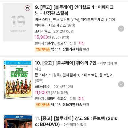
9. [중고] [블루레이] 언더월드 4 : 어웨이크
닝 - 한정판 스틸북
비욘 스테인
,
만스 말린드
(감독),
케이트 베킨세일
,
인디아
아이슬리
,
테오 제임스
(출연)
소니픽쳐스
|
2012년 06월
15,900
원 (55% 할인)
판매자 :
알라딘 중고샵
| 상태 :
최상
밤 11시
잠들기전 배송
양탄자배송
변경
10. [중고] [블루레이] 황야의 7인
- 서부 영화 컬
렉션
존 스터지스
(감독),
엘리 월라크
,
스티브 맥퀸
,
율 브린너
(출연)
클래식라인
|
2014년 12월
11,900
원 (28% 할인)
판매자 :
알라딘 중고샵
| 상태 :
최상
밤 11시
잠들기전 배송
양탄자배송
변경
11. [중고] [블루레이] 장고 SE : 콤보팩 (2dis
c: BD+DVD)
- 아웃케이스 없음