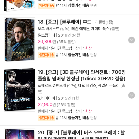
밤 11시
잠들기전 배송
양탄자배송
변경
18. [중고] [블루레이] 후드
- 리플렛(1종)
오토 바서스트
(감독),
테런 에저튼
,
제이미 폭스
(출연)
알스컴퍼니
|
2019년 04월
20,800
원 (35% 할인)
판매자 :
알라딘 중고샵
| 상태 :
최상
밤 11시
잠들기전 배송
양탄자배송
변경
19. [중고] [3D 블루레이] 인서전트 : 700장
풀슬립 넘버링 한정판 (1disc: 3D+2D 겸용)
로베르트 슈벤트케
(감독),
테오 제임스
,
쉐일린 우들리
(출
연)
노바미디어
|
2015년 11월
22,900
원 (28% 할인)
판매자 :
알라딘 중고샵
| 상태 :
최상
밤 11시
잠들기전 배송
양탄자배송
변경
20. [중고] [블루레이] 버즈 오브 프레이 : 할