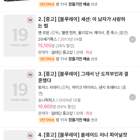
밤 11시
잠들기전 배송
양탄자배송
변경
2. [중고] [블루레이] 세션: 이 남자가 사랑하
는 법
벤 르윈
(감독),
헬렌 헌트
,
윌리암 H. 메이시
,
존 혹스
(출연)
20세기폭스
|
2013년 04월
15,100
원 (28% 할인)
판매자 :
알라딘 중고샵
| 상태 :
최상
밤 11시
잠들기전 배송
양탄자배송
변경
3. [중고] [블루레이] 그래서 난 도끼부인과 결
혼했다
토마스 쉬라미
(감독),
마이크 마이어스
,
낸시 트래비스
(출
연)
소니픽쳐스
|
2009년 10월
10,600
원 (56% 할인)
판매자 :
알라딘 중고샵
| 상태 :
최상
밤 11시
잠들기전 배송
양탄자배송
변경
4. [중고] [블루레이] 블레이드 러너 파이널컷