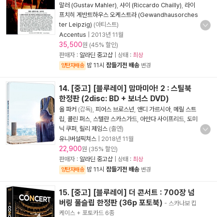
말러 (Gustav Mahler)
,
샤이 (Riccardo Chailly)
,
라이
프치히 게반트하우스 오케스트라 (Gewandhausorches
ter Leipzig)
(아티스트)
Accentus
|
2013년 11월
35,500
원 (45% 할인)
판매자 :
알라딘 중고샵
| 상태 :
최상
밤 11시
잠들기전 배송
양탄자배송
변경
14. [중고] [블루레이] 맘마미아! 2 : 스틸북
한정판 (2disc: BD + 보너스 DVD)
올 파커
(감독),
피어스 브로스넌
,
앤디 가르시아
,
메릴 스트
립
,
콜린 퍼스
,
스텔란 스카스가드
,
아만다 사이프리드
,
도미
닉 쿠퍼
,
릴리 제임스
(출연)
유니버설픽쳐스
|
2018년 11월
22,900
원 (35% 할인)
판매자 :
알라딘 중고샵
| 상태 :
최상
밤 11시
잠들기전 배송
양탄자배송
변경
15. [중고] [블루레이] 더 콘서트 : 700장 넘
버링 풀슬립 한정판 (36p 포토북)
- 스카나보 킵
케이스 + 포토카드 6종