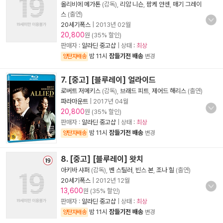
올리비에 메가톤
(감독),
리암 니슨
,
팜케 얀센
,
매기 그레이
스
(출연)
20세기폭스
|
2013년 02월
20,800
원 (35% 할인)
판매자 :
알라딘 중고샵
| 상태 :
최상
밤 11시
잠들기전 배송
양탄자배송
변경
7. [중고] [블루레이] 얼라이드
로버트 저메키스
(감독),
브래드 피트
,
제어드 해리스
(출연)
파라마운트
|
2017년 04월
20,800
원 (35% 할인)
판매자 :
알라딘 중고샵
| 상태 :
최상
밤 11시
잠들기전 배송
양탄자배송
변경
8. [중고] [블루레이] 왓치
아키바 샤퍼
(감독),
벤 스틸러
,
빈스 본
,
조나 힐
(출연)
20세기폭스
|
2012년 12월
13,600
원 (35% 할인)
판매자 :
알라딘 중고샵
| 상태 :
최상
밤 11시
잠들기전 배송
양탄자배송
변경