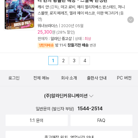
리 퀸의 황홀한 해방 - 스틸북 한정판
캐시 얀
(감독),
마고 로비
,
메리 엘리자베스 윈스테드
,
저니
스몰렛
,
로지 페레즈
,
엘라 제이 바스코
,
이완 맥그리거
(출
연)
워너브라더스
|
2020년 05월
25,300
원 (28% 할인)
판매자 :
알라딘 중고샵
| 상태 :
최상
밤 11시
잠들기전 배송
양탄자배송
변경
1
2
3
4
로그인
전체 메뉴
회사 소개
출판사 안내
PC 버전
(주)알라딘커뮤니케이션
1544-2514
일반문의 (발신자 부담)
1:1 문의
FAQ
중고매장 위치, 영업시간 안내