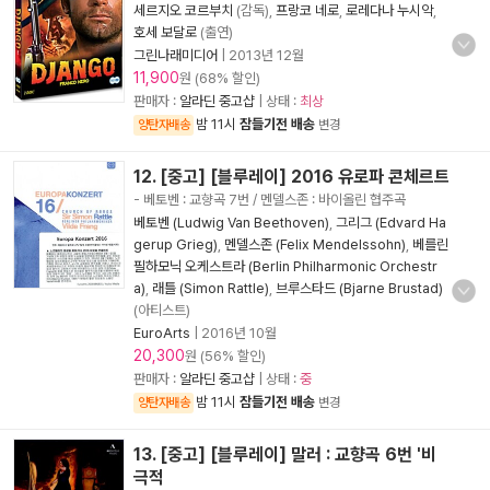
세르지오 코르부치
(감독),
프랑코 네로
,
로레다나 누시악
,
호세 보달로
(출연)
그린나래미디어
|
2013년 12월
11,900
원 (68% 할인)
판매자 :
알라딘 중고샵
| 상태 :
최상
밤 11시
잠들기전 배송
양탄자배송
변경
12. [중고] [블루레이] 2016 유로파 콘체르트
- 베토벤 : 교향곡 7번 / 멘델스존 : 바이올린 협주곡
베토벤 (Ludwig Van Beethoven)
,
그리그 (Edvard Ha
gerup Grieg)
,
멘델스존 (Felix Mendelssohn)
,
베를린
필하모닉 오케스트라 (Berlin Philharmonic Orchestr
a)
,
래틀 (Simon Rattle)
,
브루스타드 (Bjarne Brustad)
(아티스트)
EuroArts
|
2016년 10월
20,300
원 (56% 할인)
판매자 :
알라딘 중고샵
| 상태 :
중
밤 11시
잠들기전 배송
양탄자배송
변경
13. [중고] [블루레이] 말러 : 교향곡 6번 '비
극적