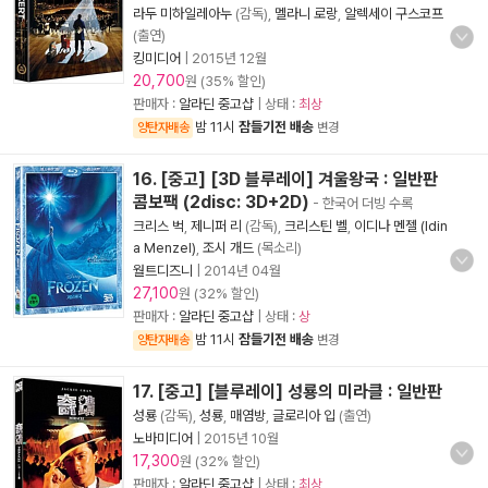
라두 미하일레아누
(감독),
멜라니 로랑
,
알렉세이 구스코프
(출연)
킹미디어
|
2015년 12월
20,700
원 (35% 할인)
판매자 :
알라딘 중고샵
| 상태 :
최상
밤 11시
잠들기전 배송
양탄자배송
변경
16. [중고] [3D 블루레이] 겨울왕국 : 일반판
콤보팩 (2disc: 3D+2D)
- 한국어 더빙 수록
크리스 벅
,
제니퍼 리
(감독),
크리스틴 벨
,
이디나 멘젤 (Idin
a Menzel)
,
조시 개드
(목소리)
월트디즈니
|
2014년 04월
27,100
원 (32% 할인)
판매자 :
알라딘 중고샵
| 상태 :
상
밤 11시
잠들기전 배송
양탄자배송
변경
17. [중고] [블루레이] 성룡의 미라클 : 일반판
성룡
(감독),
성룡
,
매염방
,
글로리아 입
(출연)
노바미디어
|
2015년 10월
17,300
원 (32% 할인)
판매자 :
알라딘 중고샵
| 상태 :
최상