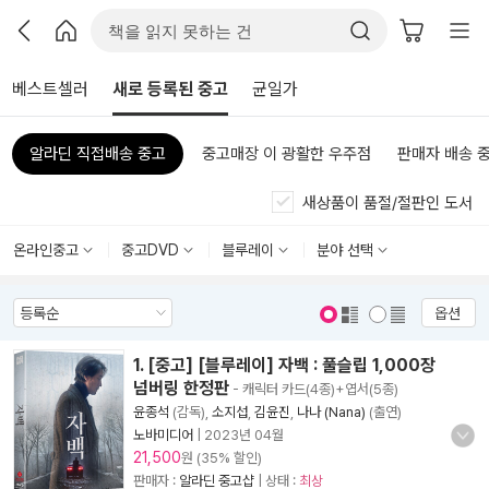
베스트셀러
새로 등록된 중고
균일가
알라딘 직접배송 중고
중고매장 이 광활한 우주점
판매자 배송 
새상품이 품절/절판인 도서
온라인중고
중고DVD
블루레이
분야 선택
옵션
표지 보기
표지 안보기
1. [중고] [블루레이] 자백 : 풀슬립 1,000장
넘버링 한정판
- 캐릭터 카드(4종)+엽서(5종)
윤종석
(감독),
소지섭
,
김윤진
,
나나 (Nana)
(출연)
노바미디어
|
2023년 04월
21,500
원 (35% 할인)
판매자 :
알라딘 중고샵
| 상태 :
최상