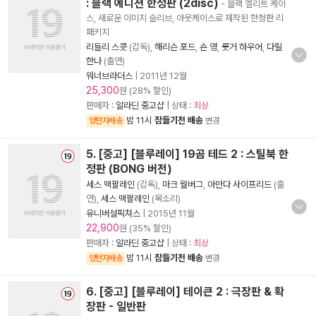
: 블랙 에디션 한정판 (2disc)
- 블랙 엘리트 케이
스, 새로운 이미지 슬리브, 아웃케이스로 제작된 한정판 리
패키지
리들리 스콧
(감독),
해리슨 포드
,
숀 영
,
룻거 하우어
,
다릴
한나
(출연)
워너브라더스
|
2011년 12월
25,300
원 (28% 할인)
판매자 :
알라딘 중고샵
| 상태 :
최상
밤 11시
잠들기전 배송
양탄자배송
변경
5. [중고] [블루레이] 19곰 테드 2 : 스틸북 한
정판 (BONG 버전)
세스 맥팔레인
(감독),
마크 월버그
,
아만다 사이프리드
(출
연),
세스 맥팔레인
(목소리)
유니버설픽쳐스
|
2015년 11월
22,900
원 (35% 할인)
판매자 :
알라딘 중고샵
| 상태 :
최상
밤 11시
잠들기전 배송
양탄자배송
변경
6. [중고] [블루레이] 테이큰 2 : 극장판 & 확
장판 - 일반판