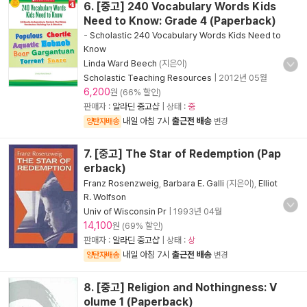
6. [중고] 240 Vocabulary Words Kids
Need to Know: Grade 4 (Paperback)
-
Scholastic 240 Vocabulary Words Kids Need to
Know
Linda Ward Beech
(지은이)
Scholastic Teaching Resources
|
2012년 05월
6,200
원 (66% 할인)
판매자 :
알라딘 중고샵
| 상태 :
중
내일 아침 7시
출근전 배송
양탄자배송
변경
7. [중고] The Star of Redemption (Pap
erback)
Franz Rosenzweig
,
Barbara E. Galli
(지은이),
Elliot
R. Wolfson
Univ of Wisconsin Pr
|
1993년 04월
14,100
원 (69% 할인)
판매자 :
알라딘 중고샵
| 상태 :
상
내일 아침 7시
출근전 배송
양탄자배송
변경
8. [중고] Religion and Nothingness: V
olume 1 (Paperback)