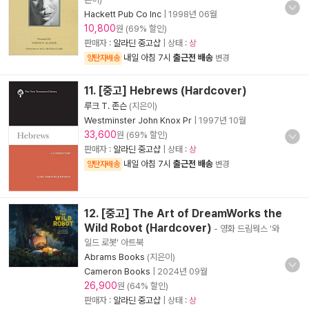
Hackett Pub Co Inc
|
1998년 06월
10,800
원 (69% 할인)
판매자 :
알라딘 중고샵
| 상태 :
상
내일 아침 7시
출근전 배송
양탄자배송
변경
11. [중고] Hebrews (Hardcover)
루크 T. 존슨
(지은이)
Westminster John Knox Pr
|
1997년 10월
33,600
원 (69% 할인)
판매자 :
알라딘 중고샵
| 상태 :
상
내일 아침 7시
출근전 배송
양탄자배송
변경
12. [중고] The Art of DreamWorks the
Wild Robot (Hardcover)
- 영화 드림웍스 '와
일드 로봇' 아트북
Abrams Books
(지은이)
Cameron Books
|
2024년 09월
26,900
원 (64% 할인)
판매자 :
알라딘 중고샵
| 상태 :
상