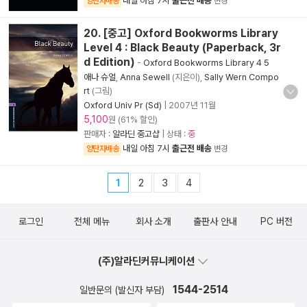
내일 아침 7시
출근전 배송
양탄자배송
변경
20. [중고] Oxford Bookworms Library
Level 4 : Black Beauty (Paperback, 3r
d Edition)
-
Oxford Bookworms Library 4 5
애나 슈얼
,
Anna Sewell
(지은이),
Sally Wern Compo
rt
(그림)
Oxford Univ Pr (Sd)
|
2007년 11월
5,100
원 (61% 할인)
판매자 :
알라딘 중고샵
| 상태 :
중
내일 아침 7시
출근전 배송
양탄자배송
변경
1
2
3
4
로그인
전체 메뉴
회사 소개
출판사 안내
PC 버전
(주)알라딘커뮤니케이션
1544-2514
일반문의 (발신자 부담)