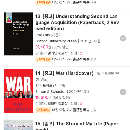
내일 아침 7시
출근전 배송
양탄자배송
변경
13. [중고] Understanding Second Lan
guage Acquisition (Paperback, 2 Rev
ised edition)
Rod Ellis
(지은이)
Oxford University Press
|
2015년 03월
31,400
원 (67% 할인)
판매자 :
알라딘 중고샵
| 상태 :
중
내일 아침 7시
출근전 배송
양탄자배송
변경
14. [중고] War (Hardcover)
- 밥 우드워드 '전
쟁'(War)'
밥 우드워드
(지은이)
Simon & Schuster
|
2024년 10월
18,300
원 (66% 할인)
판매자 :
알라딘 중고샵
| 상태 :
중
내일 아침 7시
출근전 배송
양탄자배송
변경
15. [중고] The Story of My Life (Paper
back)