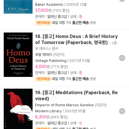
Baker Academic
|
2005년 12월
37,600
원 (70% 할인)
판매자 :
알라딘 중고샵
| 상태 :
중
내일 아침 7시
출근전 배송
양탄자배송
변경
18. [중고] Homo Deus : A Brief History
of Tomorrow (Paperback, 영국판)
- <호
모 데우스> 원서
유발 하라리
(지은이)
Vintage Publishing
|
2017년 03월
4,600
원 (77% 할인)
판매자 :
알라딘 중고샵
| 상태 :
중
내일 아침 7시
출근전 배송
양탄자배송
변경
19. [중고] Meditations (Paperback, Re
vised)
Emperor of Rome Marcus Aurelius
(지은이)
Modern Library
|
2003년 05월
6,300
원 (64% 할인)
판매자 :
알라딘 중고샵
| 상태 :
상