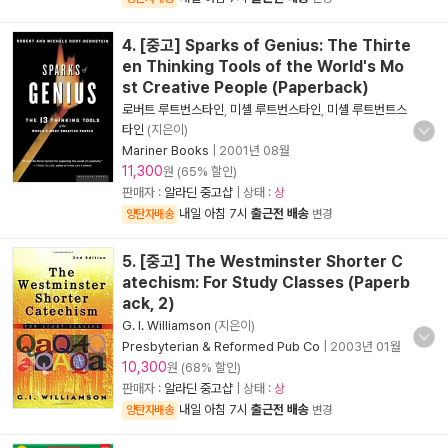
4. [중고] Sparks of Genius: The Thirte
en Thinking Tools of the World's Mo
st Creative People (Paperback)
로버트 루트번스타인
,
미셸 루트번스타인
,
미셸 루트번트스
타인
(지은이)
Mariner Books
|
2001년 08월
11,300
원 (65% 할인)
판매자 :
알라딘 중고샵
| 상태 :
상
내일 아침 7시
출근전 배송
양탄자배송
변경
5. [중고] The Westminster Shorter C
atechism: For Study Classes (Paperb
ack, 2)
G. I. Williamson
(지은이)
Presbyterian & Reformed Pub Co
|
2003년 01월
10,300
원 (68% 할인)
판매자 :
알라딘 중고샵
| 상태 :
상
내일 아침 7시
출근전 배송
양탄자배송
변경