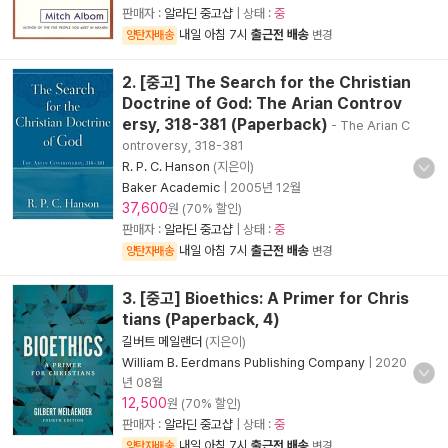
판매자 :
알라딘 중고샵
| 상태 :
중
내일 아침 7시
출근전 배송
양탄자배송
변경
2. [중고] The Search for the Christian
Doctrine of God: The Arian Controv
ersy, 318-381 (Paperback)
- The Arian C
ontroversy, 318-381
R. P. C. Hanson
(지은이)
Baker Academic
|
2005년 12월
37,600
원 (70% 할인)
판매자 :
알라딘 중고샵
| 상태 :
중
내일 아침 7시
출근전 배송
양탄자배송
변경
3. [중고] Bioethics: A Primer for Chris
tians (Paperback, 4)
길버트 메일랜더
(지은이)
William B. Eerdmans Publishing Company
|
2020
년 08월
12,500
원 (70% 할인)
판매자 :
알라딘 중고샵
| 상태 :
중
내일 아침 7시
출근전 배송
양탄자배송
변경