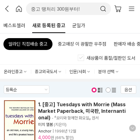
베스트셀러
새로 등록된 중고
균일가
알라딘 직접배송 중고
중고매장 이 광활한 우주점
판매자 배송 
새상품이 품절/절판인 도서
온라인중고
중고외국도서
인문/사회
분야 선택
옵션
표지 보기
표지 안보기
1. [중고] Tuesdays with Morrie (Mass
Market Paperback, 미국판, Internanti
onal)
- 『모리와 함께한 화요일』 원서
미치 앨봄
(지은이)
Anchor
|
1998년 12월
4,000
원 (66% 할인)