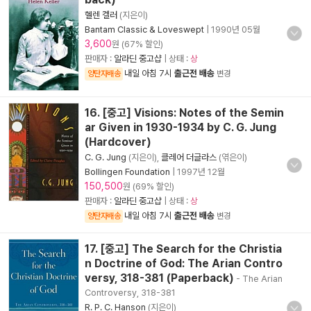
헬렌 켈러
(지은이)
Bantam Classic & Loveswept
|
1990년 05월
3,600
원 (67% 할인)
판매자 :
알라딘 중고샵
| 상태 :
상
내일 아침 7시
출근전 배송
양탄자배송
변경
16. [중고] Visions: Notes of the Semin
ar Given in 1930-1934 by C. G. Jung
(Hardcover)
C. G. Jung
(지은이),
클레어 더글라스
(엮은이)
Bollingen Foundation
|
1997년 12월
150,500
원 (69% 할인)
판매자 :
알라딘 중고샵
| 상태 :
상
내일 아침 7시
출근전 배송
양탄자배송
변경
17. [중고] The Search for the Christia
n Doctrine of God: The Arian Contro
versy, 318-381 (Paperback)
- The Arian
Controversy, 318-381
R. P. C. Hanson
(지은이)