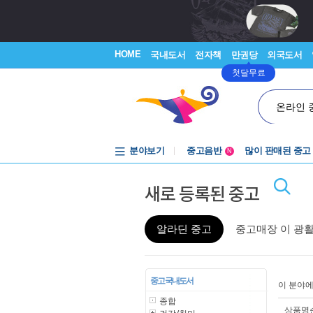
HOME
국내도서
전자책
만권당
외국도서
첫달무료
온라인 
분야보기
중고음반
많이 판매된 중고
N
1천원부터
새로 등록된 중고
중고음반
알라딘 중고
중고매장 이 광
중고 국내도서
이 분야
종합
상품명