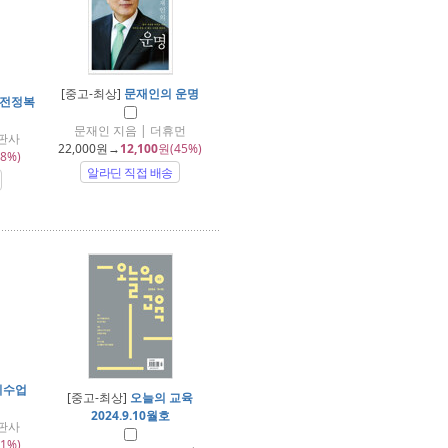
[중고-최상]
문재인의 운명
완전정복
문재인 지음 | 더휴먼
출판사
22,000
원→
12,100
원(45%)
8%)
알라딘 직접 배송
치수업
[중고-최상]
오늘의 교육
2024.9.10월호
출판사
1%)