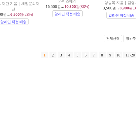
와이즈베리
양승목 지음 | 김영
재단 지음 | 새얼문화재
16,500
원→
10,300
원(38%)
13,500
원→
8,900
원(3
단
알라딘 직접 배송
00
원→
6,500
원(28%)
알라딘 직접 배송
알라딘 직접 배송
전체선택
장바구
1
2
3
4
5
6
7
8
9
10
11~20