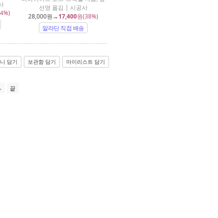
사
선영 옮김 | 시공사
4%)
28,000
원→
17,400
원(38%)
알라딘 직접 배송
니 담기
보관함 담기
마이리스트 담기
끝