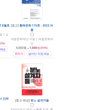
7.8월호
[중고]
황해문화 115호 - 2022.여
름
 | 교
새얼문화재단 지음 | 새얼문화재
0%)
단
9,000
원→
1,000
원(89%)
 배송
최저가
알라딘 직접 배송
서 진짜
[중고-최상]
분노 설계자들
터바이어스 로즈-스톡웰 지음, 홍