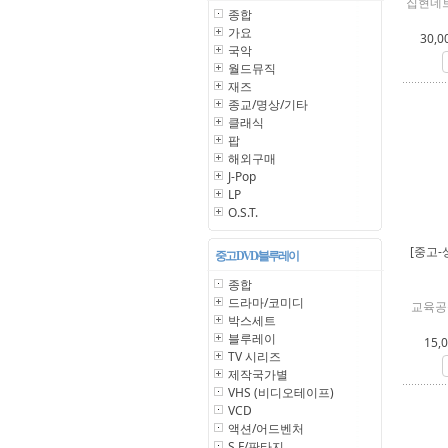
집현네트
종합
가요
30,0
국악
월드뮤직
재즈
종교/명상/기타
클래식
팝
해외구매
J-Pop
LP
O.S.T.
[중고-
중고 DVD/블루레이
종합
드라마/코미디
교육공
박스세트
블루레이
15,
TV 시리즈
제작국가별
VHS (비디오테이프)
VCD
액션/어드벤처
S.F/판타지