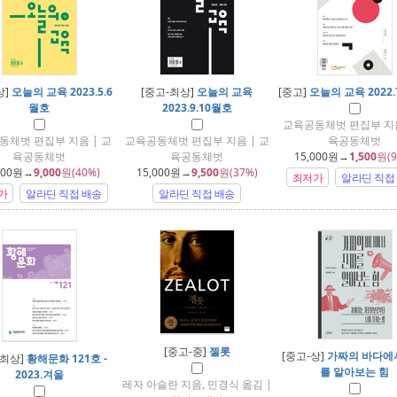
상]
오늘의 교육 2023.5.6
[중고-최상]
오늘의 교육
[중고]
오늘의 교육 2022.
월호
2023.9.10월호
교육공동체벗 편집부 지음
동체벗 편집부 지음 | 교
교육공동체벗 편집부 지음 | 교
육공동체벗
육공동체벗
육공동체벗
15,000
원→
1,500
원(9
000
원→
9,000
원(40%)
15,000
원→
9,500
원(37%)
최저가
알라딘 직접
가
알라딘 직접 배송
알라딘 직접 배송
[중고-중]
젤롯
[중고-상]
가짜의 바다에
-최상]
황해문화 121호 -
를 알아보는 힘
2023.겨울
레자 아슬란 지음, 민경식 옮김 |