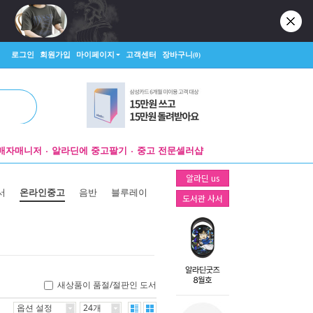
로그인
회원가입
마이페이지
고객센터
장바구니
(0)
매자매니저
알라딘에 중고팔기
중고 전문셀러샵
알라딘 us
서
온라인중고
음반
블루레이
도서관 사서
새상품이 품절/절판인 도서
옵션 설정
24개