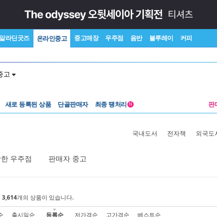
알라딘굿즈
중고매장
우주점
음반
블루레이
커피
온라인중고
중고
새로 등록된 상품
단골판매자
최종 땡처리
판
N
국내도서
전자책
외국도
활한 우주점
판매자 중고
에
3,614
개의 상품이 있습니다.
순
출시일순
등록순
저가격순
고가격순
베스트순