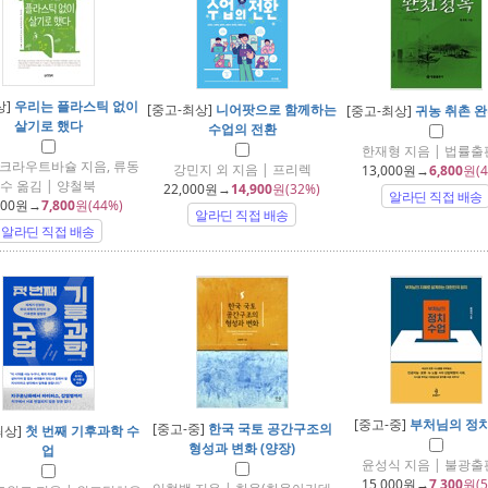
상]
우리는 플라스틱 없이
[중고-최상]
니어팟으로 함께하는
[중고-최상]
귀농 취촌 
살기로 했다
수업의 전환
한재형 지음 | 법률
크라우트바슐 지음, 류동
강민지 외 지음 | 프리렉
13,000
원→
6,800
원(4
수 옮김 | 양철북
22,000
원→
14,900
원(32%)
알라딘 직접 배송
000
원→
7,800
원(44%)
알라딘 직접 배송
알라딘 직접 배송
[중고-중]
부처님의 정
[중고-중]
한국 국토 공간구조의
최상]
첫 번째 기후과학 수
형성과 변화 (양장)
업
윤성식 지음 | 불광
15,000
원→
7,300
원(5