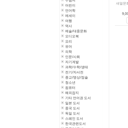
수험서
새얼문화
어린이
언어학
9,0
에세이
여행
역사
예술/대중문화
오디오북
요리
유머
의학
인문/사회
자기계발
과학/수학/생태
전기/자서전
종교/명상/점술
청소년
컴퓨터
해외잡지
기타 언어권 도서
일본 도서
중국 도서
독일 도서
스페인 도서
한국관련도서