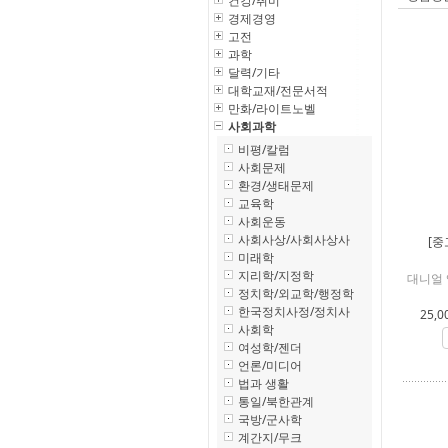
건강/취미
경제경영
고전
과학
달력/기타
대학교재/전문서적
만화/라이트노벨
사회과학
비평/칼럼
사회문제
환경/생태문제
교육학
사회운동
사회사상/사회사상사
[중
미래학
지리학/지정학
대니얼 
정치학/외교학/행정학
한국정치사정/정치사
25,0
사회학
여성학/젠더
언론/미디어
법과 생활
통일/북한관계
국방/군사학
계간지/무크