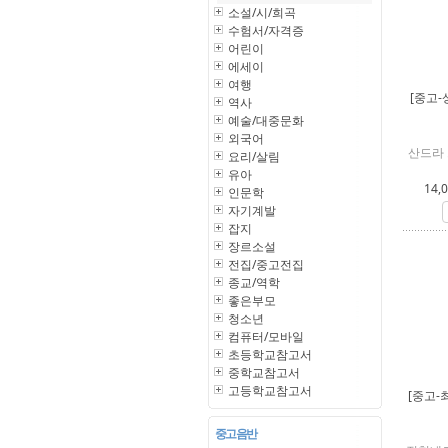
소설/시/희곡
수험서/자격증
어린이
에세이
여행
[중고-
역사
예술/대중문화
외국어
산드라 
요리/살림
유아
14,
인문학
자기계발
잡지
장르소설
전집/중고전집
종교/역학
좋은부모
청소년
컴퓨터/모바일
초등학교참고서
중학교참고서
고등학교참고서
[중고-
중고 음반