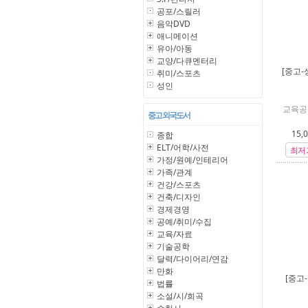
공포/스릴러
음악DVD
애니메이션
유아/아동
교양/다큐멘터리
[중고-
취미/스포츠
성인
교육공
중고 외국도서
15,
종합
ELT/어학/사전
최저
가정/원예/인테리어
가족/관계
건강/스포츠
건축/디자인
경제경영
공예/취미/수집
교육/자료
기술공학
달력/다이어리/연감
만화
[중고
법률
소설/시/희곡