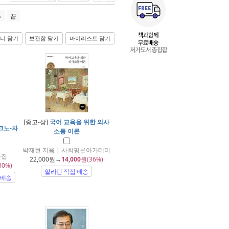
끝
니 담기
보관함 담기
마이리스트 담기
[중고-상]
국어 교육을 위한 의사
크노-차
소통 이론
박재현 지음 | 사회평론아카데미
문집
22,000
원→
14,000
원(36%)
30%)
알라딘 직접 배송
 배송