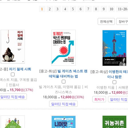
1
2
3
4
5
6
7
8
9
10
11~20
전체선택
장바구
고-중]
자기 절제 사회
[중고-최상]
빌 게이츠 넥스트 팬
[중고-최상]
이병한의 테
데믹을 대비하는 법
이나 탐문
액스트 지음, 구계원 옮김
| 민음사
빌 게이츠 지음, 이영래 옮김 | 비
이병한 지음 | 서해
00
원→
15,700
원(37%)
즈니스북스
18,000
원→
12,600
원(
알라딘 직접 배송
18,000
원→
12,600
원(30%)
최저가
알라딘 직접
알라딘 직접 배송