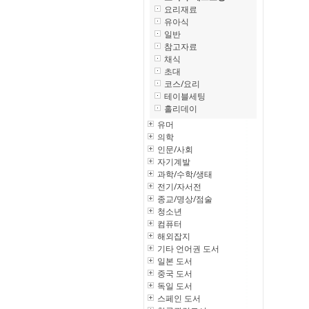
요리재료
유아식
일반
참고자료
채식
초대
코스/요리
테이블세팅
홀리데이
유머
의학
인문/사회
자기계발
과학/수학/생태
전기/자서전
종교/명상/점술
청소년
컴퓨터
해외잡지
기타 언어권 도서
일본 도서
중국 도서
독일 도서
스페인 도서