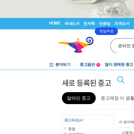
HOME
국내도서
전자책
만권당
외국도서
첫달무료
온라인 
분야보기
중고음반
많이 판매된 중고
N
1천원부터
새로 등록된 중고
중고음반
알라딘 중고
중고매장 이 광
중고 국내도서
이 분야
종합
상품명