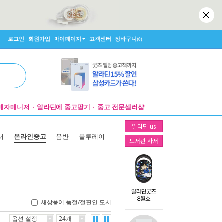
로그인
회원가입
마이페이지
고객센터
장바구니
(0)
매자매니저
알라딘에 중고팔기
중고 전문셀러샵
알라딘 us
서
온라인중고
음반
블루레이
도서관 사서
새상품이 품절/절판인 도서
옵션 설정
24개