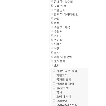
공예/취미/수집
교육/자료
기술공학
달력/다이어리/연감
만화
법률
소설/시/희곡
수험서
어린이
언어학
에세이
여행
역사
예술/대중문화
오디오북
요리
건강요리/치료식
계절요리
국가별 요리
반려동물 먹이
술/음료/차
역사
요리 에세이
요리방법
요리사/레스토랑