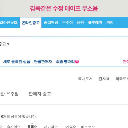
알라딘굿즈
중고매장
우주점
음반
블루레이
커피
온라인중고
중고
새로 등록된 상품
단골판매자
최종 땡처리
판
N
국내도서
전자책
외국도
활한 우주점
판매자 중고
에
0
개의 상품이 있습니다.
순
출시일순
등록순
저가격순
고가격순
베스트순