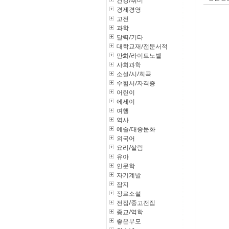
건강/취미
경제경영
고전
과학
달력/기타
대학교재/전문서적
만화/라이트노벨
사회과학
소설/시/희곡
수험서/자격증
어린이
에세이
여행
역사
예술/대중문화
외국어
요리/살림
유아
인문학
자기계발
잡지
장르소설
전집/중고전집
종교/역학
좋은부모