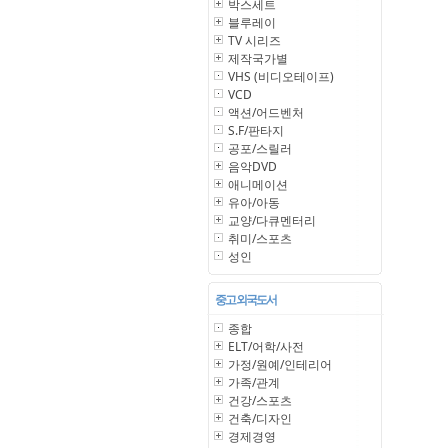
박스세트
블루레이
TV 시리즈
제작국가별
VHS (비디오테이프)
VCD
액션/어드벤처
S.F/판타지
공포/스릴러
음악DVD
애니메이션
유아/아동
교양/다큐멘터리
취미/스포츠
성인
중고 외국도서
종합
ELT/어학/사전
가정/원예/인테리어
가족/관계
건강/스포츠
건축/디자인
경제경영