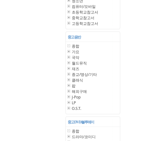
청소년
컴퓨터/모바일
초등학교참고서
중학교참고서
고등학교참고서
중고 음반
종합
가요
국악
월드뮤직
재즈
종교/명상/기타
클래식
팝
해외구매
J-Pop
LP
O.S.T.
중고 DVD/블루레이
종합
드라마/코미디