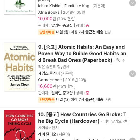
Ichiro Kishimi
,
Fumitake Koga
(지은이)
Atria Books
|
2018년 05월
10,000
원 (70% 할인)
판매자 :
알라딘 중고샵
| 상태 :
중
내일 (월) 아침 7시
출근전 배송
양탄자배송
변경
9. [중고] Atomic Habits: An Easy and
Poven Way to Builde Good Habits an
d Break Bad Ones (Paperback)
- 『아주
작은 습관의 힘』원서
제임스 클리어
(지은이)
Cornerstone
|
2018년 10월
16,600
원 (45% 할인)
판매자 :
알라딘 중고샵
| 상태 :
중
내일 (월) 아침 7시
출근전 배송
양탄자배송
변경
10. [중고] How Countries Go Broke: T
he Big Cycle (Hardcover)
- 레이 달리오 <빅
사이클> 원서
레이 달리오
(지은이)