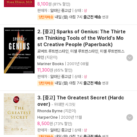
8,100
원 (81% 할인)
판매자 :
알라딘 중고샵
| 상태 :
상
내일 (월) 아침 7시
출근전 배송
양탄자배송
변경
2. [중고] Sparks of Genius: The Thirte
en Thinking Tools of the World's Mo
st Creative People (Paperback)
로버트 루트번스타인
,
미셸 루트번스타인
,
미셸 루트번트스
타인
(지은이)
Mariner Books
|
2001년 08월
11,300
원 (65% 할인)
판매자 :
알라딘 중고샵
| 상태 :
상
내일 (월) 아침 7시
출근전 배송
양탄자배송
변경
3. [중고] The Greatest Secret (Hardc
over)
- 위대한 시크릿
Rhonda Byrne
(지은이)
HarperOne
|
2020년 11월
8,500
원 (73% 할인)
판매자 :
알라딘 중고샵
| 상태 :
상
내일 (월) 아침 7시
출근전 배송
양탄자배송
변경