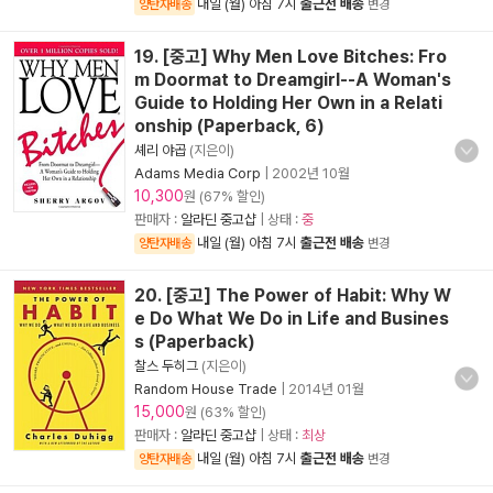
내일 (월) 아침 7시
출근전 배송
양탄자배송
변경
19. [중고] Why Men Love Bitches: Fro
m Doormat to Dreamgirl--A Woman's
Guide to Holding Her Own in a Relati
onship (Paperback, 6)
셰리 야곱
(지은이)
Adams Media Corp
|
2002년 10월
10,300
원 (67% 할인)
판매자 :
알라딘 중고샵
| 상태 :
중
내일 (월) 아침 7시
출근전 배송
양탄자배송
변경
20. [중고] The Power of Habit: Why W
e Do What We Do in Life and Busines
s (Paperback)
찰스 두히그
(지은이)
Random House Trade
|
2014년 01월
15,000
원 (63% 할인)
판매자 :
알라딘 중고샵
| 상태 :
최상
내일 (월) 아침 7시
출근전 배송
양탄자배송
변경