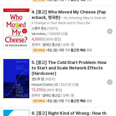
4. [중고] Who Moved My Cheese (Pap
erback, 영국판)
- An Amazing Way to Deal wit
h Change in Your Work and in Your Life
스펜서 존슨
(지은이)
Vermilion,
|
1999년 03월
4,600
원 (65% 할인)
판매자 :
알라딘 중고샵
| 상태 :
중
내일 (월) 아침 7시
출근전 배송
양탄자배송
변경
5. [중고] The Cold Start Problem: How
to Start and Scale Network Effects
(Hardcover)
앤드루 첸
(지은이)
HarperCollins US
|
2021년 12월
13,200
원 (66% 할인)
판매자 :
알라딘 중고샵
| 상태 :
중
내일 (월) 아침 7시
출근전 배송
양탄자배송
변경
6. [중고] Right Kind of Wrong : How th