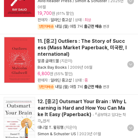
Avid Reader Press / Simon & Schuster
|
2025년
06월
19,700
원 (61% 할인)
판매자 :
알라딘 중고샵
| 상태 :
최상
내일 (월) 아침 7시
출근전 배송
양탄자배송
변경
11. [중고] Outliers : The Story of Succ
ess (Mass Market Paperback, 미국판, I
nternational)
말콤 글래드웰
(지은이)
Back Bay Books
|
2009년 06월
6,800
원 (55% 할인)
판매자 :
알라딘 중고샵
| 상태 :
중
내일 (월) 아침 7시
출근전 배송
양탄자배송
변경
12. [중고] Outsmart Your Brain : Why L
earning is Hard and How You Can Ma
ke It Easy (Paperback)
- 『공부하고 있다는 착
각』원서
대니얼 T. 윌링햄
(지은이)
Simon & Schuster US
|
2023년 01월