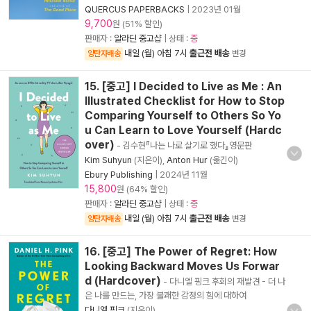
QUERCUS PAPERBACKS
|
2023년 01월
9,700
원 (51% 할인)
판매자 :
알라딘 중고샵
| 상태 :
중
내일 (월) 아침 7시
출근전 배송
양탄자배송
변경
15. [중고] I Decided to Live as Me : An
Illustrated Checklist for How to Stop
Comparing Yourself to Others So Yo
u Can Learn to Love Yourself (Hardc
over)
- 김수현『나는 나로 살기로 했다』영문판
Kim Suhyun
(지은이),
Anton Hur
(옮긴이)
Ebury Publishing
|
2024년 11월
15,800
원 (64% 할인)
판매자 :
알라딘 중고샵
| 상태 :
중
내일 (월) 아침 7시
출근전 배송
양탄자배송
변경
16. [중고] The Power of Regret: How
Looking Backward Moves Us Forwar
d (Hardcover)
- 다니엘 핑크 후회의 재발견 - 더 나
은 나를 만드는, 가장 불쾌한 감정의 힘에 대하여
다니엘 핑크
(지은이)