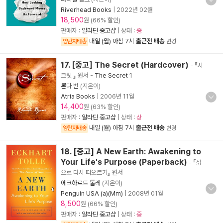
Riverhead Books
|
2022년 02월
18,500
원 (66% 할인)
판매자 :
알라딘 중고샵
| 상태 :
중
내일 (월) 아침 7시
출근전 배송
양탄자배송
변경
17. [중고] The Secret (Hardcover)
- 『시
크릿 』 원서
-
The Secret 1
론다 번
(지은이)
Atria Books
|
2006년 11월
14,400
원 (63% 할인)
판매자 :
알라딘 중고샵
| 상태 :
상
내일 (월) 아침 7시
출근전 배송
양탄자배송
변경
18. [중고] A New Earth: Awakening to
Your Life's Purpose (Paperback)
- 『삶
으로 다시 떠오르기』 원서
에크하르트 톨레
(지은이)
Penguin USA (a)(Mm)
|
2008년 01월
8,500
원 (66% 할인)
판매자 :
알라딘 중고샵
| 상태 :
중