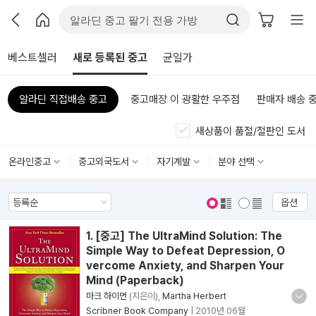
베스트셀러
새로 등록된 중고
균일가
알라딘 직접배송 중고
중고매장 이 광활한 우주점
판매자 배송 
새상품이 품절/절판인 도서
온라인중고
중고외국도서
자기계발
분야 선택
옵션
표지 보기
표지 안보기
1. [중고] The UltraMind Solution: The
Simple Way to Defeat Depression, O
vercome Anxiety, and Sharpen Your
Mind (Paperback)
마크 하이먼
(지은이),
Martha Herbert
Scribner Book Company
|
2010년 06월