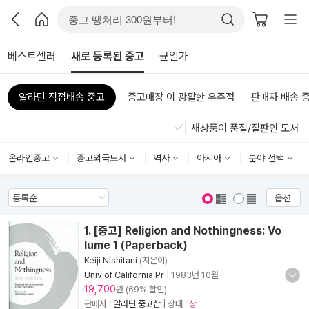
베스트셀러
새로 등록된 중고
균일가
알라딘 직접배송 중고
중고매장 이 광활한 우주점
판매자 배송 
새상품이 품절/절판인 도서
온라인중고
중고외국도서
역사
아시아
분야 선택
옵션
표지 보기
표지 안보기
1. [중고] Religion and Nothingness: Vo
lume 1 (Paperback)
Keiji Nishitani
(지은이)
Univ of California Pr
|
1983년 10월
19,700
원 (69% 할인)
판매자 :
알라딘 중고샵
| 상태 :
상