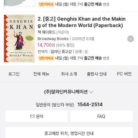
내일 (월) 아침 7시
출근전 배송
양탄자배송
변경
2. [중고] Genghis Khan and the Makin
g of the Modern World (Paperback)
잭 웨더포드
(지은이)
Broadway Books
|
2005년 03월
14,700
원 (66% 할인)
판매자 :
알라딘 중고샵
| 상태 :
상
내일 (월) 아침 7시
출근전 배송
양탄자배송
변경
로그인
전체 메뉴
회사 소개
출판사 안내
PC 버전
(주)알라딘커뮤니케이션
1544-2514
일반문의 (발신자 부담)
1:1 문의
FAQ
중고매장 위치, 영업시간 안내