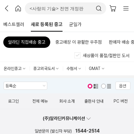
베스트셀러
새로 등록된 중고
균일가
알라딘 직접배송 중고
중고매장 이 광활한 우주점
판매자 배송 
새상품이 품절/절판인 도서
온라인중고
중고외국도서
수험서
GMAT
옵션
표지 보기
표지 안보기
로그인
전체 메뉴
회사 소개
출판사 안내
PC 버전
(주)알라딘커뮤니케이션
1544-2514
일반문의 (발신자 부담)