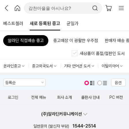
베스트셀러
새로 등록된 중고
균일가
알라딘 직접배송 중고
중고매장 이 광활한 우주점
판매자 배송 
새상품이 품절/절판인 도서
온라인중고
중고외국도서
기타 언어권 도서
이탈리아어
옵션
표지 보기
표지 안보기
로그인
전체 메뉴
회사 소개
출판사 안내
PC 버전
(주)알라딘커뮤니케이션
1544-2514
일반문의 (발신자 부담)