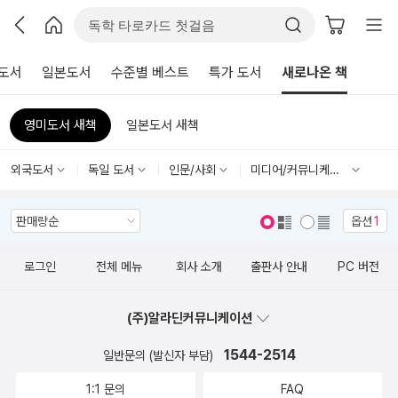
도서
일본도서
수준별 베스트
특가 도서
새로나온 책
영미도서 새책
일본도서 새책
외국도서
독일 도서
인문/사회
미디어/커뮤니케이션
옵션
1
표지 보기
표지 안보기
로그인
전체 메뉴
회사 소개
출판사 안내
PC 버전
(주)알라딘커뮤니케이션
1544-2514
일반문의 (발신자 부담)
1:1 문의
FAQ