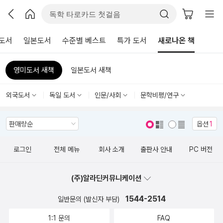
도서
일본도서
수준별 베스트
특가 도서
새로나온 책
영미도서 새책
일본도서 새책
외국도서
독일 도서
인문/사회
문학비평/연구
옵션
1
표지 보기
표지 안보기
로그인
전체 메뉴
회사 소개
출판사 안내
PC 버전
(주)알라딘커뮤니케이션
1544-2514
일반문의 (발신자 부담)
1:1 문의
FAQ