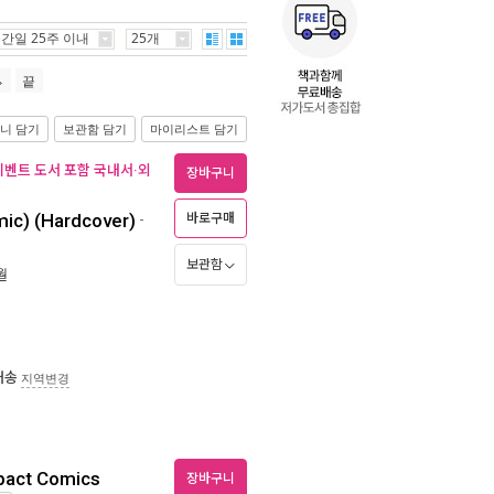
간일 25주 이내
25개
끝
니 담기
보관함 담기
마이리스트 담기
(이벤트 도서 포함 국내서·외
장바구니
mic) (Hardcover)
-
바로구매
보관함
월
배송
지역변경
pact Comics
장바구니