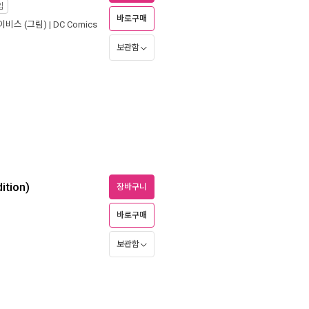
입
바로구매
이비스
(그림) |
DC Comics
보관함
ition)
장바구니
바로구매
보관함