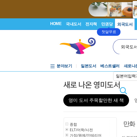
HOME
국내도서
전자책
만권당
외국도서
첫달무료
외국도
분야보기
일본도서
베스트셀러
새로나
일본어입력
새로 나온 영미도서
영미 도서 주목할만한 새 책
만화
종합
ELT/어학/사전
가정/원예/인테리어