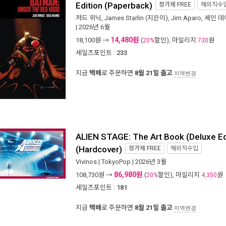
Edition (Paperback)
정가제
FREE
해외직수
저드 위닉
,
James Starlin
(지은이),
Jim Aparo
,
셰인 데
| 2026년 6월
14,480원
18,100
원 →
(
할인), 마일리지
원
20%
730
세일즈포인트 :
233
지금
택배
로 주문하면
8월 21일 출고
지역변경
ALIEN STAGE: The Art Book (Deluxe Ed
(Hardcover)
정가제
FREE
해외직수입
Vivinos
|
TokyoPop
| 2026년 3월
86,980원
108,730
원 →
(
할인), 마일리지
원
20%
4,350
세일즈포인트 :
181
지금
택배
로 주문하면
8월 21일 출고
지역변경