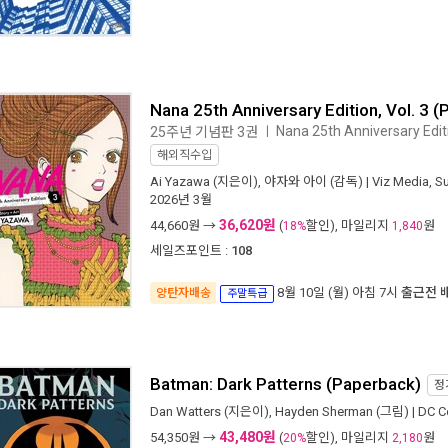
Nana 25th Anniversary Edition, Vol. 3 
Nana 25th Anniversary Edit
25주년 기념판 3권
ㅣ
해외직수입
Ai Yazawa
(지은이),
야자와 아이
(감독) |
Viz Media, S
2026년 3월
36,620원
44,660
원 →
(
할인), 마일리지
원
18%
1,840
세일즈포인트 :
108
8월 10일 (월) 아침 7시
출근전 
양탄자배송
주말특급
Batman: Dark Patterns (Paperback)
정
Dan Watters
(지은이),
Hayden Sherman
(그림) |
DC C
43,480원
54,350
원 →
(
할인), 마일리지
원
20%
2,180