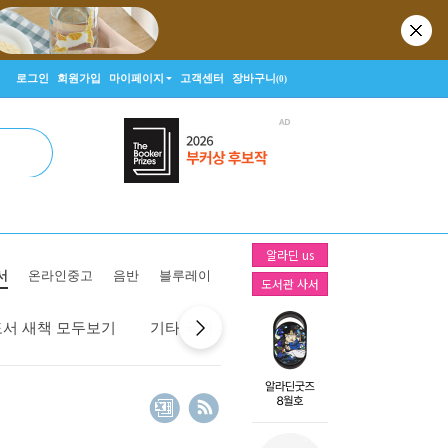
로그인
회원가입
마이페이지
고객센터
장바구니
(0)
알라딘 us
서
온라인중고
음반
블루레이
도서관 사서
도서 새책 모두보기
기타 국가 새책 모두보기