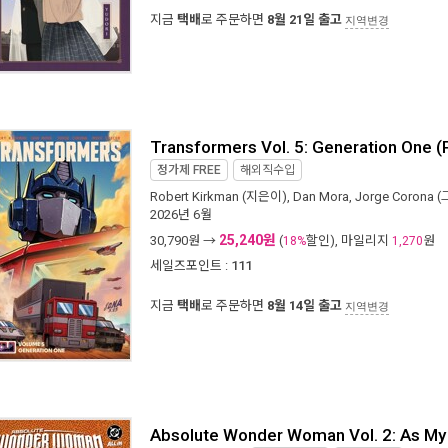
지금
택배
로 주문하면
8월 21일 출고
지역변경
Transformers Vol. 5: Generation One 
정가제
FREE
해외직수입
Robert Kirkman
(지은이),
Dan Mora
,
Jorge Corona
(
2026년 6월
25,240원
30,790
원 →
(
할인), 마일리지
원
18%
1,270
세일즈포인트 :
111
지금
택배
로 주문하면
8월 14일 출고
지역변경
Absolute Wonder Woman Vol. 2: As M