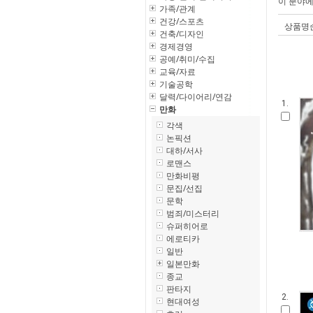
이 분야
가족/관계
건강/스포츠
상품명
건축/디자인
경제경영
공예/취미/수집
교육/자료
기술공학
달력/다이어리/연감
1.
만화
각색
논픽션
대하/서사
로맨스
만화비평
문집/선집
문학
범죄/미스터리
슈퍼히어로
에로티카
일반
일본만화
종교
판타지
2.
현대여성