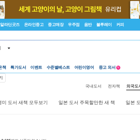
알라딘굿즈
온라인중고
중고매장
우주점
음반
블루레이
커피
서
온책
특가도서
이벤트
수준별베스트
어린이영어
중고 외서
N
Lexile®
5백원부터
기
수준별베스트
중고 외서
국내도서
전자책
외국도
영미 도서 새책 모두보기
일본 도서 주목할만한 새 책
일본 