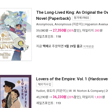
The Long-Lived King: An Original the 
Novel (Paperback)
정가제
FREE
Anonymous, Anonymous
(지은이) |
Hyperion Avenu
27,350원
39,080
원 →
(
할인), 마일리지
원
30%
280
세일즈포인트 :
118
지금
택배
로 주문하면
9월 29일 출고
지역변경
Lovers of the Empire: Vol. 1 (Hardcove
해외직수입
Yudori
,
유도리
(지은이) |
W. W. Norton & Company
| 
36,230원
45,290
원 →
(
할인), 마일리지
원
20%
1,820
세일즈포인트 :
113