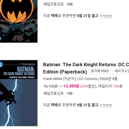
세일즈포인트 :
106
지금
택배
로 주문하면
8월 21일 출고
지역변경
Batman: The Dark Knight Returns: DC
Edition (Paperback)
정가제
FREE
해외직수
Frank Miller
(지은이) |
DC Comics
| 2026년 4월
14,480원
18,100
원 →
(
할인), 마일리지
원
20%
730
세일즈포인트 :
105
지금
택배
로 주문하면
8월 21일 출고
지역변경