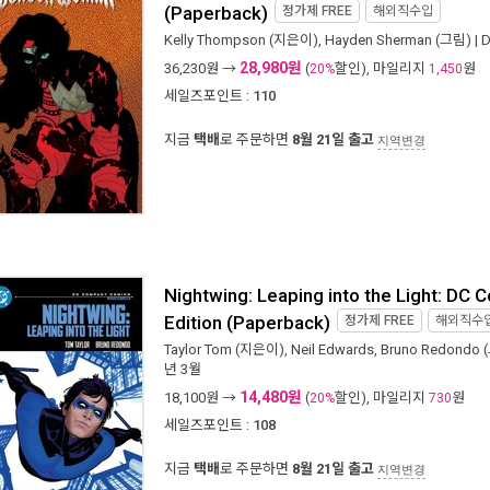
(Paperback)
정가제
FREE
해외직수입
Kelly Thompson
(지은이),
Hayden Sherman
(그림) |
D
28,980원
36,230
원 →
(
할인), 마일리지
원
20%
1,450
세일즈포인트 :
110
지금
택배
로 주문하면
8월 21일 출고
지역변경
Nightwing: Leaping into the Light: DC
Edition (Paperback)
정가제
FREE
해외직수
Taylor Tom
(지은이),
Neil Edwards
,
Bruno Redondo
(
년 3월
14,480원
18,100
원 →
(
할인), 마일리지
원
20%
730
세일즈포인트 :
108
지금
택배
로 주문하면
8월 21일 출고
지역변경