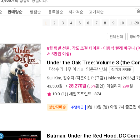
에
2,605
개의 상품이 있습니다.
출
순
판매량순
평점순
등록일순
저가격순
고가격순
1
2
3
4
5
6
7
8
9
10
11~20
전체선택
장바구
8월 특별 선물. 각도 조절 테이블 · 이동식 빨래 바구니 
서 5만원 이상)
Under the Oak Tree: Volume 3 (the Co
『상수리나무 아래』 영문판 만화
정가제
FREE
Suji Kim
,
김수지
(지은이),
P.
(그림) |
Inklore
| 2026년 7
28,270원
43,500
원 →
(
할인), 마일리지
원
35%
290
10.0
(
1
) | 세일즈포인트 :
374
8월 10일 (월) 아침 7시
출근전 
양탄자배송
주말특급
Batman: Under the Red Hood: DC Com