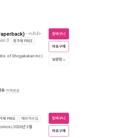
(Paperback)
- <나나>
장바구니
ion 3
정가제
FREE
바로구매
ubs. of Shogakukan Inc
|
보관함
배송
지역변경
장바구니
가제
FREE
해외직수입
omics
| 2026년 3월
바로구매