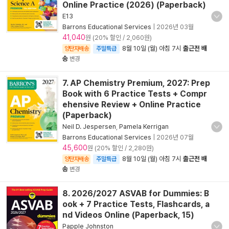
Online Practice (2026) (Paperback)
E13
Barrons Educational Services
|
2026년 03월
41,040
원 (20% 할인 / 2,060원)
8월 10일 (월) 아침 7시
출근전 배
양탄자배송
주말특급
송
변경
7. AP Chemistry Premium, 2027: Prep
Book with 6 Practice Tests + Compr
ehensive Review + Online Practice
(Paperback)
Neil D. Jespersen
,
Pamela Kerrigan
Barrons Educational Services
|
2026년 07월
45,600
원 (20% 할인 / 2,280원)
8월 10일 (월) 아침 7시
출근전 배
양탄자배송
주말특급
송
변경
8. 2026/2027 ASVAB for Dummies: B
ook + 7 Practice Tests, Flashcards, a
nd Videos Online (Paperback, 15)
Papple Johnston