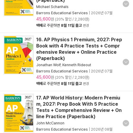
(Paperback)
Michael Schanhals
Barrons Educational Services
|
2026년 07월
45,600
원 (20% 할인 / 2,280원)
택배
로 주문하면
8월 11일 출고
변경
16. AP Physics 1 Premium, 2027: Prep
Book with 4 Practice Tests + Compr
ehensive Review + Online Practice
(Paperback)
Jonathan Wolf
,
Kenneth Rideout
Barrons Educational Services
|
2026년 07월
45,600
원 (20% 할인 / 2,280원)
택배
로 주문하면
8월 11일 출고
변경
17. AP World History: Modern Premiu
m, 2027: Prep Book With 5 Practice
Tests + Comprehensive Review + On
line Practice (Paperback)
John McCannon
Barrons Educational Services
|
2026년 08월