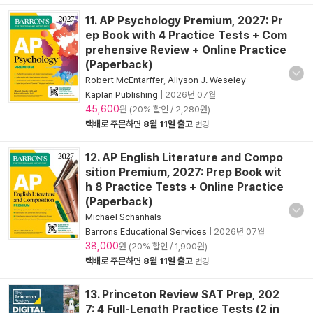
11. AP Psychology Premium, 2027: Pr
ep Book with 4 Practice Tests + Com
prehensive Review + Online Practice
(Paperback)
Robert McEntarffer
,
Allyson J. Weseley
Kaplan Publishing
|
2026년 07월
45,600
원 (20% 할인 / 2,280원)
택배
로 주문하면
8월 11일 출고
변경
12. AP English Literature and Compo
sition Premium, 2027: Prep Book wit
h 8 Practice Tests + Online Practice
(Paperback)
Michael Schanhals
Barrons Educational Services
|
2026년 07월
38,000
원 (20% 할인 / 1,900원)
택배
로 주문하면
8월 11일 출고
변경
13. Princeton Review SAT Prep, 202
7: 4 Full-Length Practice Tests (2 in