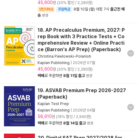
45,600
원 (20% 할인 / 2,280원)
8월 10일 (월) 아침 7시
출근전 배
양탄자배송
주말특급
송
변경
18. AP Precalculus Premium, 2027: P
rep Book with 3 Practice Tests + Co
mprehensive Review + Online Practi
ce (Barron's AP Prep) (Paperback)
Christina Pawlowski-Polanish
Kaplan Publishing
|
2026년 07월
45,600
원 (20% 할인 / 2,280원)
택배
로 주문하면
8월 11일 출고
변경
19. ASVAB Premium Prep 2026-2027
(Paperback)
Kaplan Test Prep
Kaplan Publishing
|
2026년 04월
58,610
원 (18% 할인 / 2,940원)
택배
로 주문하면
8월 14일 출고
변경
20. Digital SAT Prep 2027/2028 for