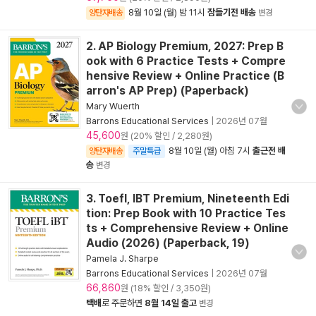
8월 10일 (월) 밤 11시
잠들기전 배송
양탄자배송
변경
2. AP Biology Premium, 2027: Prep B
ook with 6 Practice Tests + Compre
hensive Review + Online Practice (B
arron's AP Prep) (Paperback)
Mary Wuerth
Barrons Educational Services
|
2026년 07월
45,600
원 (20% 할인 / 2,280원)
8월 10일 (월) 아침 7시
출근전 배
양탄자배송
주말특급
송
변경
3. Toefl, IBT Premium, Nineteenth Edi
tion: Prep Book with 10 Practice Tes
ts + Comprehensive Review + Online
Audio (2026) (Paperback, 19)
Pamela J. Sharpe
Barrons Educational Services
|
2026년 07월
66,860
원 (18% 할인 / 3,350원)
택배
로 주문하면
8월 14일 출고
변경