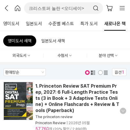
영미도서
일본도서
수준별 베스트
특가 도서
새로나온 책
영미도서 새책
일본도서 새책
외국도서
수험서
분야 선택
옵션
1
표지 보기
표지 안보기
1. Princeton Review SAT Premium Pr
ep, 2027: 6 Full-Length Practice Tes
ts (3 in Book + 3 Adaptive Tests Onli
ne) + Online Flashcards + Review & T
ools (Paperback)
The princeton review
Princeton Review
|
2026년 05월
57,760
원 (20% 할인 / 2,890원)