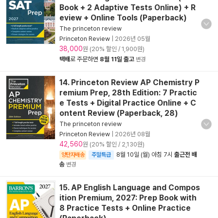
Book + 2 Adaptive Tests Online) + R
eview + Online Tools (Paperback)
The princeton review
Princeton Review
|
2026년 05월
38,000
원 (20% 할인 / 1,900원)
택배
로 주문하면
8월 11일 출고
변경
14. Princeton Review AP Chemistry P
remium Prep, 28th Edition: 7 Practic
e Tests + Digital Practice Online + C
ontent Review (Paperback, 28)
The princeton review
Princeton Review
|
2026년 08월
42,560
원 (20% 할인 / 2,130원)
8월 10일 (월) 아침 7시
출근전 배
양탄자배송
주말특급
송
변경
15. AP English Language and Compos
ition Premium, 2027: Prep Book with
8 Practice Tests + Online Practice