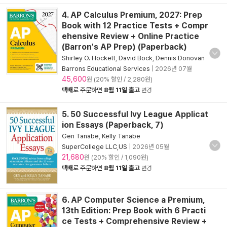
4. AP Calculus Premium, 2027: Prep
Book with 12 Practice Tests + Compr
ehensive Review + Online Practice
(Barron's AP Prep) (Paperback)
Shirley O. Hockett
,
David Bock
,
Dennis Donovan
Barrons Educational Services
|
2026년 07월
45,600
원 (20% 할인 / 2,280원)
택배
로 주문하면
8월 11일 출고
변경
5. 50 Successful Ivy League Applicat
ion Essays (Paperback, 7)
Gen Tanabe
,
Kelly Tanabe
SuperCollege LLC,US
|
2026년 05월
21,680
원 (20% 할인 / 1,090원)
택배
로 주문하면
8월 11일 출고
변경
6. AP Computer Science a Premium,
13th Edition: Prep Book with 6 Practi
ce Tests + Comprehensive Review +