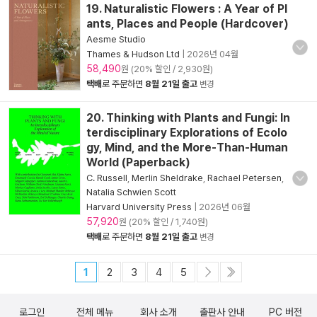
19. Naturalistic Flowers : A Year of Pl
ants, Places and People (Hardcover)
Aesme Studio
Thames & Hudson Ltd
|
2026년 04월
58,490
원 (20% 할인 / 2,930원)
택배
로 주문하면
8월 21일 출고
변경
20. Thinking with Plants and Fungi: In
terdisciplinary Explorations of Ecolo
gy, Mind, and the More-Than-Human
World (Paperback)
C. Russell
,
Merlin Sheldrake
,
Rachael Petersen
,
Natalia Schwien Scott
Harvard University Press
|
2026년 06월
57,920
원 (20% 할인 / 1,740원)
택배
로 주문하면
8월 21일 출고
변경
1
2
3
4
5
로그인
전체 메뉴
회사 소개
출판사 안내
PC 버전