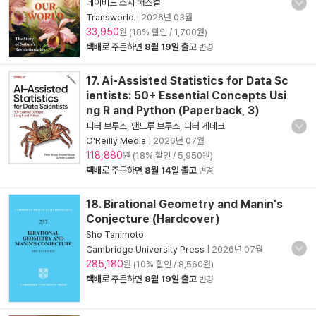
데이비드 조지 해스컬
Transworld
|
2026년 03월
33,950
원 (18% 할인 / 1,700원)
택배
로 주문하면
8월 19일 출고
변경
17. Ai-Assisted Statistics for Data Sc
ientists: 50+ Essential Concepts Usi
ng R and Python (Paperback, 3)
피터 브루스
,
앤드루 브루스
,
피터 게데크
O'Reilly Media
|
2026년 07월
118,880
원 (18% 할인 / 5,950원)
택배
로 주문하면
8월 14일 출고
변경
18. Birational Geometry and Manin's
Conjecture (Hardcover)
Sho Tanimoto
Cambridge University Press
|
2026년 07월
285,180
원 (10% 할인 / 8,560원)
택배
로 주문하면
8월 19일 출고
변경