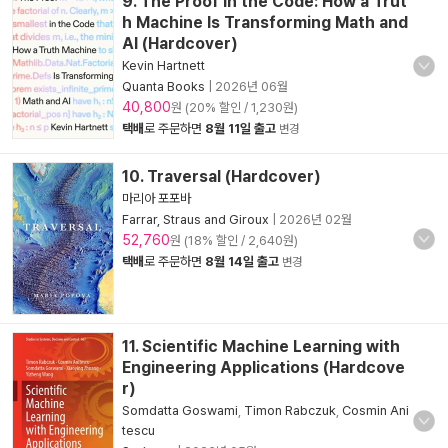
9. The Proof in the Code: How a Trut
h Machine Is Transforming Math and
AI (Hardcover)
Kevin Hartnett
Quanta Books
|
2026년 06월
40,800
원 (20% 할인 / 1,230원)
택배
로 주문하면
8월 11일 출고
변경
10. Traversal (Hardcover)
마리아 포포바
Farrar, Straus and Giroux
|
2026년 02월
52,760
원 (18% 할인 / 2,640원)
택배
로 주문하면
8월 14일 출고
변경
11. Scientific Machine Learning with
Engineering Applications (Hardcove
r)
Somdatta Goswami
,
Timon Rabczuk
,
Cosmin Ani
tescu