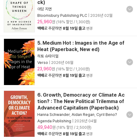
ck)
아담 지먼
Bloomsbury Publishing PLC
|
2026년 02월
25,960
원 (18% 할인 / 1,300원)
택배
로 주문하면
8월 19일 출고
변경
5. Medium Hot : Images in the Age of
Heat (Paperback, New ed)
히토 슈타이얼
Verso
|
2026년 06월
23,960
원 (18% 할인 / 1,200원)
택배
로 주문하면
8월 19일 출고
변경
6. Growth, Democracy or Climate Ac
tion? : The New Political Trilemma of
Advanced Capitalism (Paperback)
Hanna Schwander
,
Aidan Regan
,
Cyril Beno?
Agenda Publishing
|
2026년 04월
49,940
원 (18% 할인 / 2,500원)
택배
로 주문하면
8월 19일 출고
변경