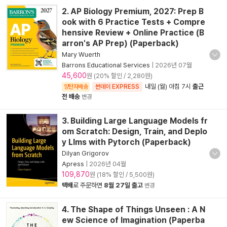
2. AP Biology Premium, 2027: Prep B
ook with 6 Practice Tests + Compre
hensive Review + Online Practice (B
arron's AP Prep) (Paperback)
Mary Wuerth
Barrons Educational Services
|
2026년 07월
45,600
원 (20% 할인 / 2,280원)
내일 (월) 아침 7시
출근
양탄자배송
썬데이 EXPRESS
전 배송
변경
3. Building Large Language Models fr
om Scratch: Design, Train, and Deplo
y Llms with Pytorch (Paperback)
Dilyan Grigorov
Apress
|
2026년 04월
109,870
원 (18% 할인 / 5,500원)
택배
로 주문하면
8월 27일 출고
변경
4. The Shape of Things Unseen : A N
ew Science of Imagination (Paperba