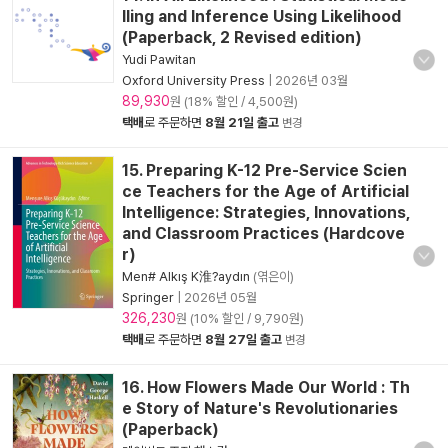
lling and Inference Using Likelihood
(Paperback, 2 Revised edition)
Yudi Pawitan
Oxford University Press
|
2026년 03월
89,930
원 (18% 할인 / 4,500원)
택배
로 주문하면
8월 21일 출고
변경
15. Preparing K-12 Pre-Service Scien
ce Teachers for the Age of Artificial
Intelligence: Strategies, Innovations,
and Classroom Practices (Hardcove
r)
Men# Alkış K淮?aydın
(엮은이)
Springer
|
2026년 05월
326,230
원 (10% 할인 / 9,790원)
택배
로 주문하면
8월 27일 출고
변경
16. How Flowers Made Our World : Th
e Story of Nature's Revolutionaries
(Paperback)