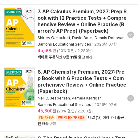
7. AP Calculus Premium, 2027: Prep B
ook with 12 Practice Tests + Compre
hensive Review + Online Practice (B
arron's AP Prep) (Paperback)
Shirley O. Hockett
,
David Bock
,
Dennis Donovan
Barrons Educational Services
|
2026년 07월
45,600
원 (20% 할인 / 2,280원)
택배
로 주문하면
8월 11일 출고
변경
8. AP Chemistry Premium, 2027: Pre
p Book with 6 Practice Tests + Com
prehensive Review + Online Practice
(Paperback)
Neil D. Jespersen
,
Pamela Kerrigan
Barrons Educational Services
|
2026년 07월
45,600
원 (20% 할인 / 2,280원)
내일 (월) 아침 7시
출근
양탄자배송
썬데이 EXPRESS
전 배송
변경