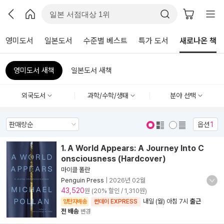
영미도서
일본도서
수준별 베스트
특가 도서
새로나온 책
영미도서 새책
일본도서 새책
외국도서
과학/수학/생태
분야 선택
옵션
1
표지 보기
표지 안보기
1. A World Appears: A Journey Into C
onsciousness (Hardcover)
마이클 폴란
Penguin Press
|
2026년 02월
43,520
원 (20% 할인 / 1,310원)
내일 (월) 아침 7시
출근
양탄자배송
썬데이 EXPRESS
전 배송
변경