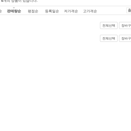
에
0
개의 상품이 있습니다.
출
순
판매량순
평점순
등록일순
저가격순
고가격순
전체선택
장바구
전체선택
장바구