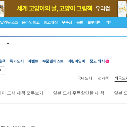
알라딘굿즈
온라인중고
중고매장
우주점
음반
블루레이
커피
서
온책
특가도서
이벤트
수준별베스트
어린이영어
중고 외서
N
Lexile®
5백원부터
기
수준별베스트
중고 외서
국내도서
전자책
외국도
영미 도서 새책 모두보기
일본 도서 주목할만한 새 책
일본 