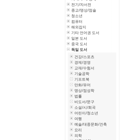
전기/자서전
종교/명상/점술
청소년
컴퓨터
해외잡지
기타 언어권 도서
일본 도서
중국 도서
독일 도서
건강/스포츠
경제/경영
교재/수험서
기술공학
기프트북
만화/유머
명상/점성학
법률
비도서/문구
소설/시/희곡
어린이/청소년
여행
예술/대중문화/건축
요리
의학