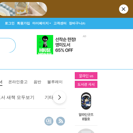
로그인
회원가입
마이페이지
고객센터
장바구니
(0)
알라딘 us
서
온라인중고
음반
블루레이
도서관 사서
도서 새책 모두보기
기타 국가 새책 모두보기