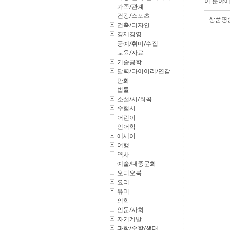
이 분야
가족/관계
건강/스포츠
상품명
건축/디자인
경제경영
공예/취미/수집
교육/자료
기술공학
달력/다이어리/연감
만화
법률
소설/시/희곡
수험서
어린이
언어학
에세이
여행
역사
예술/대중문화
오디오북
요리
유머
의학
인문/사회
자기계발
과학/수학/생태