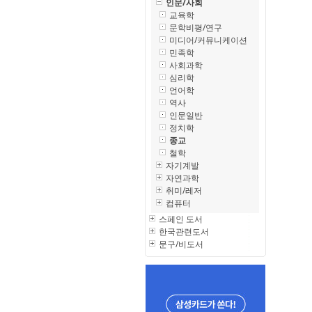
인문/사회
교육학
문학비평/연구
미디어/커뮤니케이션
민족학
사회과학
심리학
언어학
역사
인문일반
정치학
종교
철학
자기계발
자연과학
취미/레저
컴퓨터
스페인 도서
한국관련도서
문구/비도서