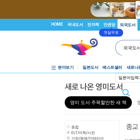
HOME
국내도서
전자책
만권당
외국도서
첫달무료
외국도
분야보기
일본도서
베스트셀러
새로나
일본어입력
새로 나온 영미도서
영미 도서 주목할만한 새 책
종교
종합
ELT/어학/사전
가정/원예/인테리어