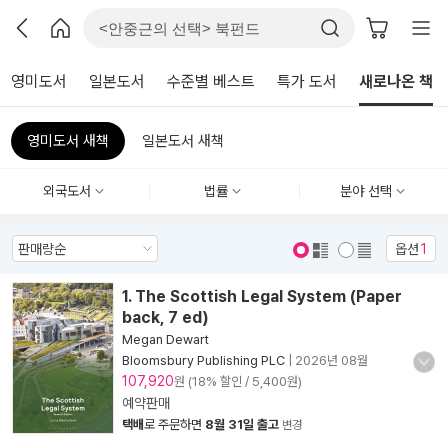
영미도서
일본도서
수준별 베스트
특가 도서
새로나온 책
영미도서 새책
일본도서 새책
외국도서
법률
분야 선택
옵션
1
표지 보기
표지 안보기
1. The Scottish Legal System (Paper
back, 7 ed)
Megan Dewart
Bloomsbury Publishing PLC
|
2026년 08월
107,920
원 (18% 할인 / 5,400원)
예약판매
택배
로 주문하면
8월 31일 출고
변경