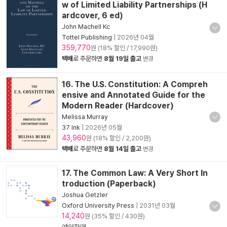
w of Limited Liability Partnerships (H
ardcover, 6 ed)
John Machell Kc
Tottel Publishing
|
2026년 04월
359,770
원 (18% 할인 / 17,990원)
택배
로 주문하면
8월 19일 출고
변경
16. The U.S. Constitution: A Compreh
ensive and Annotated Guide for the
Modern Reader (Hardcover)
Melissa Murray
37 Ink
|
2026년 05월
43,960
원 (18% 할인 / 2,200원)
택배
로 주문하면
8월 14일 출고
변경
17. The Common Law: A Very Short In
troduction (Paperback)
Joshua Getzler
Oxford University Press
|
2031년 03월
14,240
원 (35% 할인 / 430원)