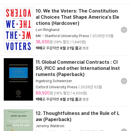
10. We the Voters: The Constitution
al Choices That Shape America's Ele
ctions (Hardcover)
Lori Ringhand
MK – Stanford University Press
|
2026년 03월
38,630
원 (18% 할인 / 1,940원)
택배
로 주문하면
8월 21일 출고
변경
11. Global Commercial Contracts : CI
SG, PICC and other International Inst
ruments (Paperback)
Ingeborg Schwenzer
Oxford University Press
|
2026년 02월
89,920
원 (18% 할인 / 4,500원)
택배
로 주문하면
8월 21일 출고
변경
12. Thoughtfulness and the Rule of L
aw (Paperback)
Jeremy Waldron