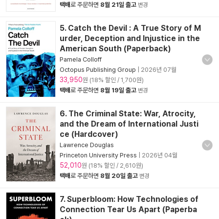
택배
로 주문하면
8월 21일 출고
변경
5. Catch the Devil : A True Story of M
urder, Deception and Injustice in the
American South (Paperback)
Pamela Colloff
Octopus Publishing Group
|
2026년 07월
33,950
원 (18% 할인 / 1,700원)
택배
로 주문하면
8월 19일 출고
변경
6. The Criminal State: War, Atrocity,
and the Dream of International Justi
ce (Hardcover)
Lawrence Douglas
Princeton University Press
|
2026년 04월
52,010
원 (18% 할인 / 2,610원)
택배
로 주문하면
8월 20일 출고
변경
7. Superbloom: How Technologies of
Connection Tear Us Apart (Paperba