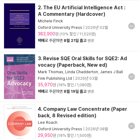
2. The EU Artificial Intelligence Act :
A Commentary (Hardcover)
Michele Finck
Oxford University Press
|
2026년 02월
383,900
원 (10% 할인 / 11,520원)
택배
로 주문하면
8월 21일 출고
변경
3. Revise SQE Oral Skills for SQE2: Ad
vocacy (Paperback, New ed)
Mark Thomas
,
Linda Chadderton
,
James J Ball
Fink Publishing Ltd
|
2026년 03월
35,970
원 (18% 할인 / 1,080원)
택배
로 주문하면
8월 19일 출고
변경
4. Company Law Concentrate (Paper
back, 8 Revised edition)
Lee Roach
Oxford University Press
|
2026년 08월
29,950
원 (18% 할인 / 1,500원)