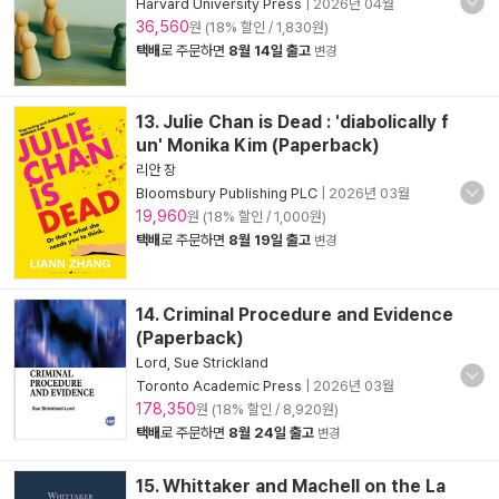
Harvard University Press
|
2026년 04월
36,560
원 (18% 할인 / 1,830원)
택배
로 주문하면
8월 14일 출고
변경
13. Julie Chan is Dead : 'diabolically f
un' Monika Kim (Paperback)
리안 장
Bloomsbury Publishing PLC
|
2026년 03월
19,960
원 (18% 할인 / 1,000원)
택배
로 주문하면
8월 19일 출고
변경
14. Criminal Procedure and Evidence
(Paperback)
Lord, Sue Strickland
Toronto Academic Press
|
2026년 03월
178,350
원 (18% 할인 / 8,920원)
택배
로 주문하면
8월 24일 출고
변경
15. Whittaker and Machell on the La