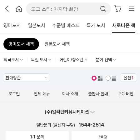
영미도서
일본도서
수준별 베스트
특가 도서
새로나온 책
영미도서 새책
일본도서 새책
외국도서
독일 도서
어린이/청소년
분야 선택
옵션
1
표지 보기
표지 안보기
로그인
전체 메뉴
회사 소개
출판사 안내
PC 버전
(주)알라딘커뮤니케이션
1544-2514
일반문의 (발신자 부담)
1:1 문의
FAQ