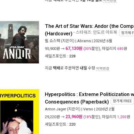
지역변경
The Art of Star Wars: Andor (the Comp
- 스타워즈: 안도르 아트북
(Hardcover)
정가제
F
필 쇼스택
(지은이) |
Abrams
| 2026년 6월
67,130원
95,900
원 →
(
할인), 마일리지
원
30%
680
세일즈포인트 :
228
지금
택배
로 주문하면
내일
수령
지역변경
Hyperpolitics : Extreme Politicization w
Consequences (Paperback)
정가제
FREE
Anton Jager
(지은이) |
Verso
| 2026년 2월
23,960원
29,220
원 →
(
할인), 마일리지
원
18%
1,200
세일즈포인트 :
220