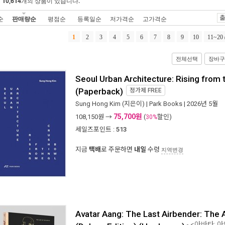
에
10,614
개의 상품이 있습니다.
출
순
판매량순
평점순
등록일순
저가격순
고가격순
1
2
3
4
5
6
7
8
9
10
11~20
전체선택
장바구
Seoul Urban Architecture: Rising from 
(Paperback)
정가제
FREE
Sung Hong Kim
(지은이) |
Park Books
| 2026년 5월
75,700원
108,150
원 →
(
할인)
30%
세일즈포인트 :
513
지금
택배
로 주문하면
내일
수령
지역변경
Avatar Aang: The Last Airbender: The A
- <아바타: 