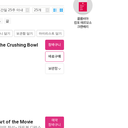
간일 25주 이내
25개
끝
니 담기
보관함 담기
마이리스트 담기
the Crushing Bowl
장바구니
바로구매
보관함
예약
rt of the Movie
장바구니
아앙의 전설> 아트북 디럭스