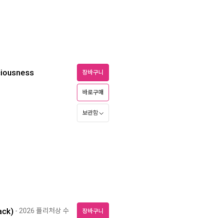
ciousness
장바구니
바로구매
보관함
ack)
- 2026 퓰리처상 수
장바구니