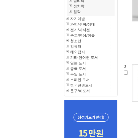
심리학
정치학
철학
자기계발
과학/수학/생태
전기/자서전
종교/명상/점술
청소년
컴퓨터
해외잡지
기타 언어권 도서
일본 도서
3.
중국 도서
독일 도서
스페인 도서
한국관련도서
문구/비도서