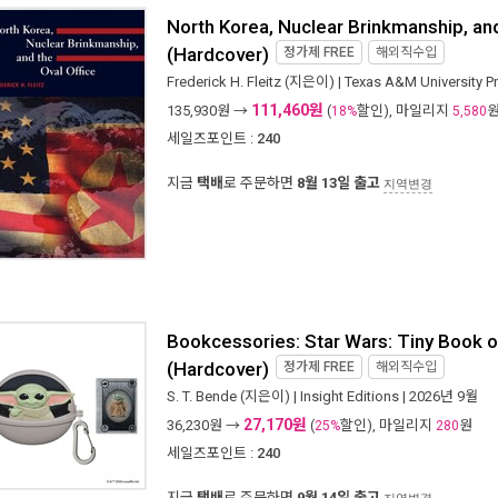
North Korea, Nuclear Brinkmanship, and
(Hardcover)
정가제
FREE
해외직수입
Frederick H. Fleitz
(지은이) |
Texas A&M University P
111,460원
135,930
원 →
(
할인), 마일리지
18%
5,580
세일즈포인트 :
240
지금
택배
로 주문하면
8월 13일 출고
지역변경
Bookcessories: Star Wars: Tiny Book 
(Hardcover)
정가제
FREE
해외직수입
S. T. Bende
(지은이) |
Insight Editions
| 2026년 9월
27,170원
36,230
원 →
(
할인), 마일리지
원
25%
280
세일즈포인트 :
240
지금
택배
로 주문하면
9월 14일 출고