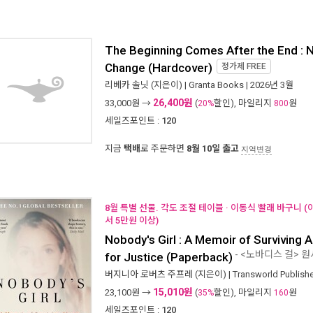
The Beginning Comes After the End : N
Change (Hardcover)
정가제
FREE
리베카 솔닛
(지은이) |
Granta Books
| 2026년 3월
26,400원
33,000
원 →
(
할인), 마일리지
원
20%
800
세일즈포인트 :
120
지금
택배
로 주문하면
8월 10일 출고
지역변경
8월 특별 선물. 각도 조절 테이블 · 이동식 빨래 바구니 
서 5만원 이상)
Nobody's Girl : A Memoir of Surviving 
- <노바디스 걸> 원
for Justice (Paperback)
버지니아 로버츠 주프레
(지은이) |
Transworld Publishe
15,010원
23,100
원 →
(
할인), 마일리지
원
35%
160
세일즈포인트 :
120