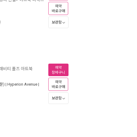
예약
바로구매
원
보관함
예약
그래비티 폴즈 아트북
장바구니
예약
문) |
Hyperion Avenue
|
바로구매
보관함