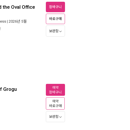
 the Oval Office
장바구니
바로구매
ress
| 2026년 5월
원
보관함
예약
of Grogu
장바구니
예약
바로구매
보관함