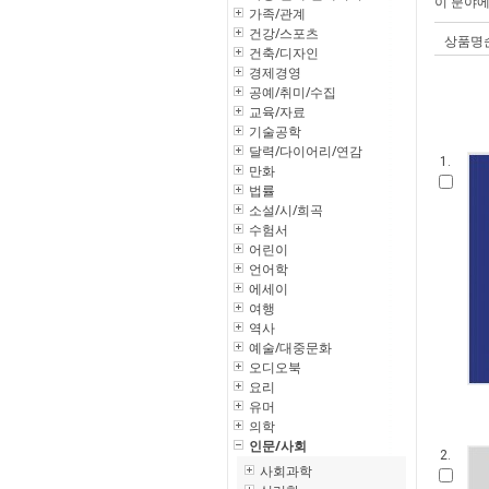
이 분야
가족/관계
건강/스포츠
상품명
건축/디자인
경제경영
공예/취미/수집
교육/자료
기술공학
달력/다이어리/연감
1.
만화
법률
소설/시/희곡
수험서
어린이
언어학
에세이
여행
역사
예술/대중문화
오디오북
요리
유머
의학
인문/사회
2.
사회과학