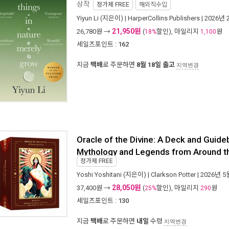
상작
정가제
FREE
해외직수입
Yiyun Li
(지은이) |
HarperCollins Publishers
| 2026년 
21,950원
26,780
원 →
(
할인), 마일리지
원
18%
1,100
세일즈포인트 :
162
지금
택배
로 주문하면
8월 18일 출고
지역변경
Oracle of the Divine: A Deck and Guide
Mythology and Legends from Around th
정가제
FREE
Yoshi Yoshitani
(지은이) |
Clarkson Potter
| 2026년 5
28,050원
37,400
원 →
(
할인), 마일리지
원
25%
290
세일즈포인트 :
130
지금
택배
로 주문하면
내일
수령
지역변경