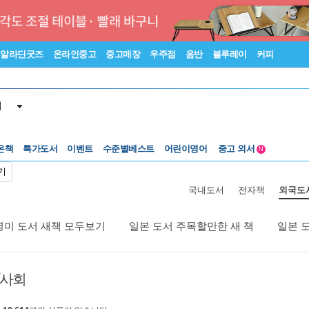
알라딘굿즈
온라인중고
중고매장
우주점
음반
블루레이
커피
서
수준별베스트
중고 외서
온책
특가도서
이벤트
어린이영어
N
Lexile®
5백원부터
기
수준별베스트
중고 외서
국내도서
전자책
외국도
영미 도서 새책 모두보기
일본 도서 주목할만한 새 책
일본 
/사회