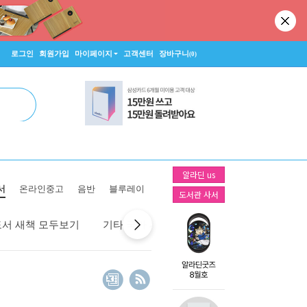
로그인
회원가입
마이페이지
고객센터
장바구니
(0)
알라딘 us
서
온라인중고
음반
블루레이
도서관 사서
도서 새책 모두보기
기타 국가 새책 모두보기