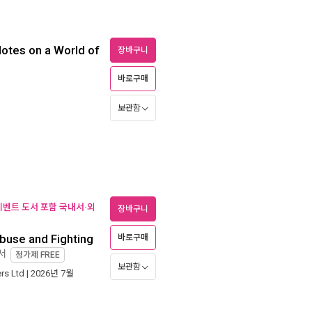
otes on a World of
장바구니
바로구매
보관함
(이벤트 도서 포함 국내서·외
장바구니
Abuse and Fighting
바로구매
서
정가제
FREE
보관함
rs Ltd
| 2026년 7월