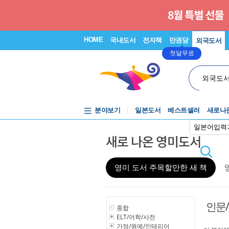
HOME
국내도서
전자책
만권당
외국도서
첫달무료
외국도
분야보기
일본도서
베스트셀러
새로나
일본어입력
새로 나온 영미도서
영미 도서 주목할만한 새 책
인문
종합
ELT/어학/사전
가정/원예/인테리어