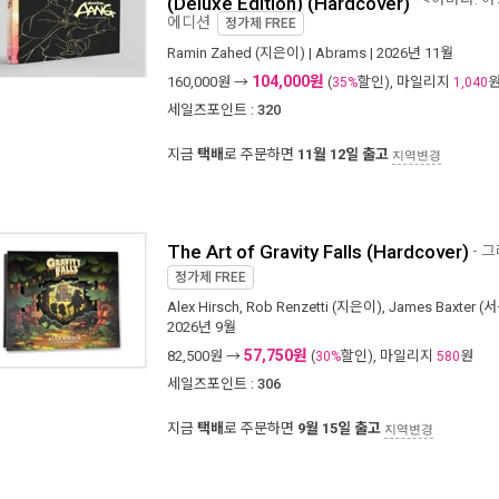
(Deluxe Edition) (Hardcover)
에디션
정가제
FREE
Ramin Zahed
(지은이) |
Abrams
| 2026년 11월
104,000원
160,000
원 →
(
할인), 마일리지
35%
1,040
세일즈포인트 :
320
지금
택배
로 주문하면
11월 12일 출고
지역변경
The Art of Gravity Falls (Hardcover)
- 
정가제
FREE
Alex Hirsch
,
Rob Renzetti
(지은이),
James Baxter
(서
2026년 9월
57,750원
82,500
원 →
(
할인), 마일리지
원
30%
580
세일즈포인트 :
306
지금
택배
로 주문하면
9월 15일 출고
지역변경