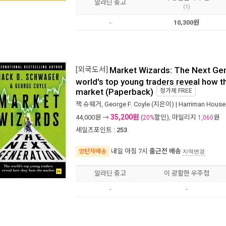
알라딘 중고
(1)
-
10,300원
[외국도서]
Market Wizards: The Next Gen
world's top young traders reveal how t
market (Paperback)
정가제
FREE
잭 슈웨거
,
George F. Coyle
(지은이) |
Harriman House 
35,200원
44,000
원 →
(
할인), 마일리지
원
20%
1,060
세일즈포인트 :
253
내일 아침 7시
출근전 배송
양탄자배송
지역변경
알라딘 중고
이 광활한 우주점
-
-