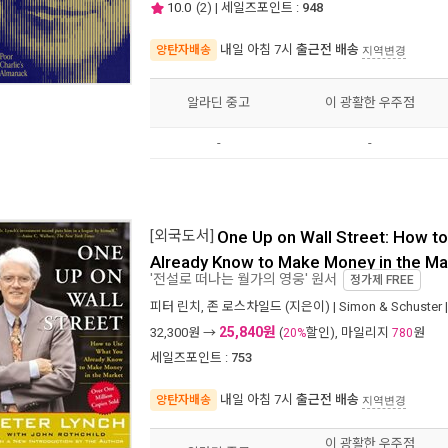
10.0
(
2
) | 세일즈포인트 :
948
내일 아침 7시
출근전 배송
양탄자배송
지역변경
알라딘 중고
이 광활한 우주점
-
-
[외국도서]
One Up on Wall Street: How t
Already Know to Make Money in the Ma
'전설로 떠나는 월가의 영웅' 원서
정가제
FREE
피터 린치
,
존 로스차일드
(지은이) |
Simon & Schuster
25,840원
32,300
원 →
(
할인), 마일리지
원
20%
780
세일즈포인트 :
753
내일 아침 7시
출근전 배송
양탄자배송
지역변경
이 광활한 우주점