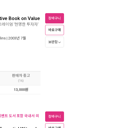
itive Book on Value
장바구니
그레이엄 '현명한 투자자'
바로구매
lins
| 2003년 7월
보관함
판매자 중고
(16)
13,000원
(이벤트 도서 포함 국내서·외
장바구니