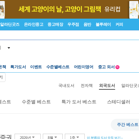
알라딘굿즈
온라인중고
중고매장
우주점
음반
블루레이
커피
서
온책
특가도서
이벤트
수준별베스트
어린이영어
중고 외서
N
Lexile®
5백원부터
기
수준별베스트
중고 외서
국내도서
전자책
외국도서
알라딘굿
베스트
수준별 베스트
특가 도서 베스트
스테디셀러
주간 베스트
/증권
2026년
8월
1주
이 분류의 도서 모두 보기