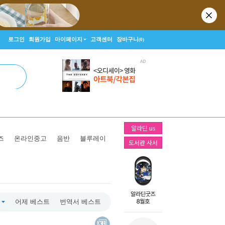
로그인
회원가입
마이페이지
고객센터
장바구니
(0)
알라딘 us
즈
온라인중고
음반
블루레이
도서관 사서
어제 베스트
번역서 베스트