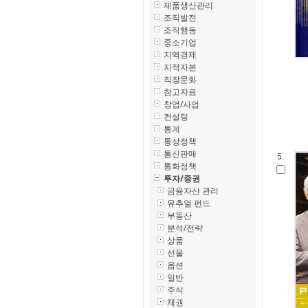
제품생산관리
조직발전
조직행동
중소기업
지역경제
지적자본
직장문화
참고자료
창업/사업
컨설팅
통계
통상정책
통신판매
5.
통화정책
투자/증권
금융자산 관리
뮤추얼 펀드
부동산
분석/전략
상품
선물
옵션
일반
주식
채권