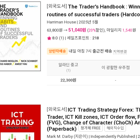
[외국도서]
The Trader's Handbook : Winn
routines of successful traders (Hardco
Harriman House
| 2025년 5월
51,040원
63,800
원 →
(
할인), 마일리지
원
20%
1,540
8.0
(
1
) | 세일즈포인트 :
218
내일 아침 7시
출근전 배송
양탄자배송
지역변경
알라딘 중고
이 광활한 우주점
(1)
22,300원
-
[외국도서]
ICT Trading Strategy Forex: Th
Trader, ICT Kill zones, ICT Order flow, 
(FVG), Change of Character (ChoCh) A
(Paperback)
정가제
FREE
해외직수입
Mark M. Darby
(지은이) |
Independently Published
| 