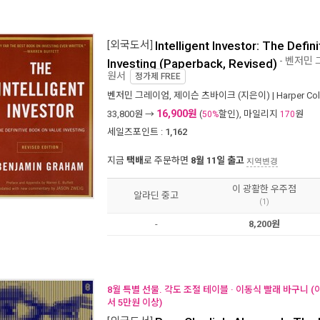
[외국도서]
Intelligent Investor: The Defin
- 벤저민 
Investing (Paperback, Revised)
원서
정가제
FREE
벤저민 그레이엄
,
제이슨 츠바이크
(지은이) |
Harper Col
16,900원
33,800
원 →
(
할인), 마일리지
원
50%
170
세일즈포인트 :
1,162
지금
택배
로 주문하면
8월 11일 출고
지역변경
이 광활한 우주점
알라딘 중고
(1)
-
8,200원
8월 특별 선물. 각도 조절 테이블 · 이동식 빨래 바구니 
서 5만원 이상)