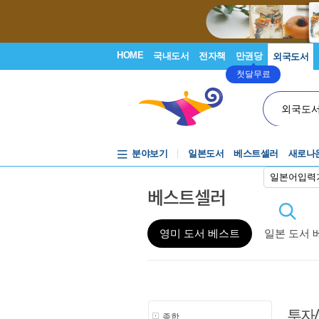
HOME
국내도서
전자책
만권당
외국도서
첫달무료
외국도
분야보기
일본도서
베스트셀러
새로나
일본어입력
베스트셀러
영미 도서 베스트
일본 도서 
투자
종합