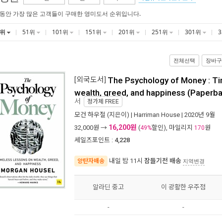
 동안 가장 많은 고객들이 구매한 영미도서 순위입니다.
1위
51위
101위
151위
201위
251위
301위
전체선택
장바구
[외국도서]
The Psychology of Money : Ti
wealth, greed, and happiness (Paperb
서
정가제
FREE
모건 하우절
(지은이) |
Harriman House
| 2020년 9월
16,200원
32,000
원 →
(
할인), 마일리지
원
49%
170
세일즈포인트 :
4,228
내일 밤 11시
잠들기전 배송
양탄자배송
지역변경
알라딘 중고
이 광활한 우주점
-
-