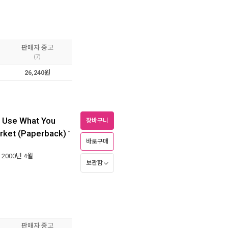
판매자 중고
(7)
26,240원
o Use What You
장바구니
-
rket (Paperback)
바로구매
| 2000년 4월
보관함
판매자 중고