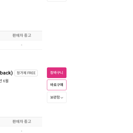
판매자 중고
-
rback)
장바구니
정가제
FREE
6년 6월
바로구매
보관함
판매자 중고
-