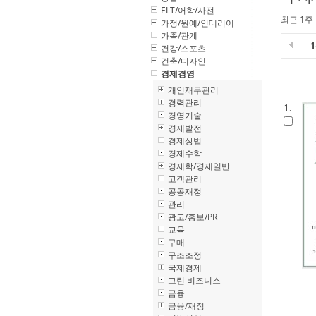
ELT/어학/사전
최근 1주
가정/원예/인테리어
가족/관계
건강/스포츠
건축/디자인
경제경영
개인재무관리
경력관리
1.
경영기술
경제발전
경제상법
경제수학
경제학/경제일반
고객관리
공공재정
관리
광고/홍보/PR
교육
구매
구조조정
국제경제
그린 비즈니스
금융
금융/재정