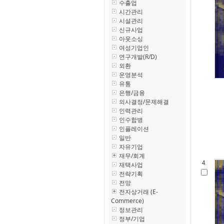
수출업
시간관리
시설관리
신규사업
아웃소싱
여성기업인
연구개발(R/D)
외환
운영분석
유통
은행/금융
의사결정/문제해결
인력관리
인수합병
인플레이션
일반
자유기업
재무/회계
4.
재택사업
전략기획
전망
전자상거래 (E-
Commerce)
정보관리
정부/기업