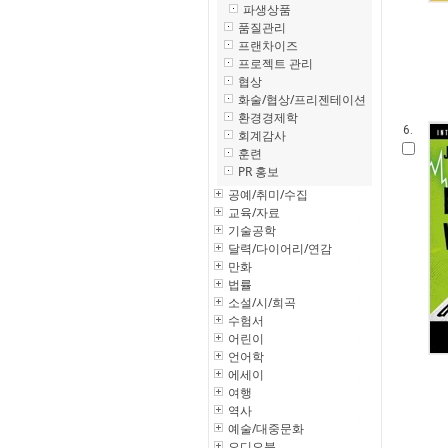
파생상품
품질관리
프랜차이즈
프로젝트 관리
협상
화술/협상/프리젠테이션
환경경제학
6.
회계감사
훈련
PR 홍보
공예/취미/수집
교육/자료
기술공학
달력/다이어리/연감
만화
법률
소설/시/희곡
수험서
어린이
언어학
에세이
여행
역사
예술/대중문화
오디오북