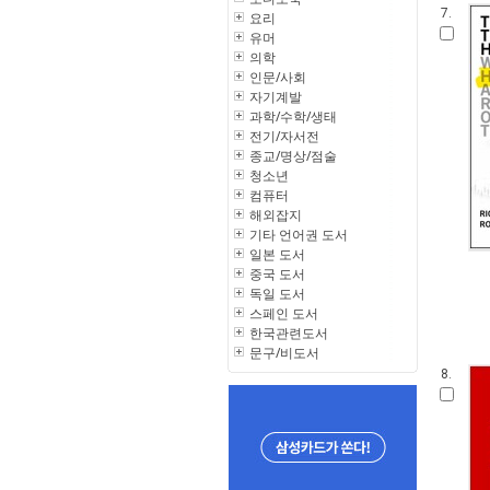
7.
요리
유머
의학
인문/사회
자기계발
과학/수학/생태
전기/자서전
종교/명상/점술
청소년
컴퓨터
해외잡지
기타 언어권 도서
일본 도서
중국 도서
독일 도서
스페인 도서
한국관련도서
문구/비도서
8.