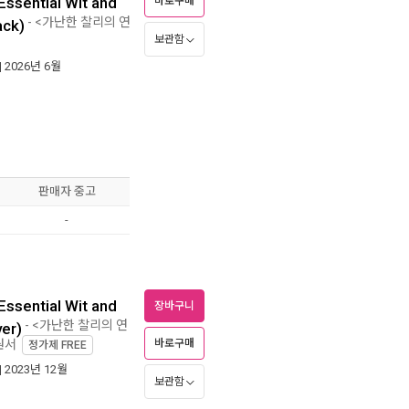
Essential Wit and
바로구매
- <가난한 찰리의 연
ack)
보관함
| 2026년 6월
판매자 중고
-
Essential Wit and
장바구니
- <가난한 찰리의 연
er)
바로구매
원서
정가제
FREE
| 2023년 12월
보관함