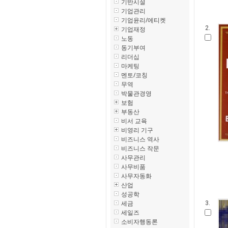
기반시설
기업관리
기업윤리/에티켓
2.
기업재정
노동
동기부여
리더십
마케팅
멘토/코칭
무역
박물관경영
보험
부동산
비서 교육
비영리 기구
비즈니스 역사
비즈니스 작문
사무관리
사무비품
사무자동화
산업
성공학
세금
3.
세일즈
소비자행동론