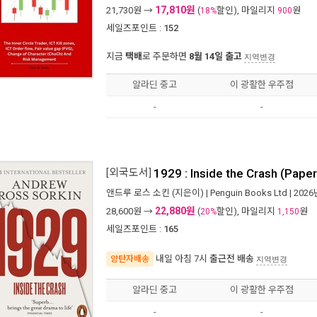
17,810원
21,730
원 →
(
할인), 마일리지
원
18%
900
세일즈포인트 :
152
지금
택배
로 주문하면
8월 14일 출고
지역변경
알라딘 중고
이 광활한 우주점
-
-
[외국도서]
1929 : Inside the Crash (Pape
앤드루 로스 소킨
(지은이) |
Penguin Books Ltd
| 202
22,880원
28,600
원 →
(
할인), 마일리지
원
20%
1,150
세일즈포인트 :
165
내일 아침 7시
출근전 배송
양탄자배송
지역변경
알라딘 중고
이 광활한 우주점
-
-