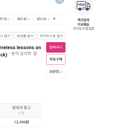
351위
401위
451위
니 담기
보관함 담기
마이리스트 담기
meless lessons on
장바구니
- '돈의 심리학' 원
ack)
바로구매
보관함
판매자 중고
(13)
12,390원