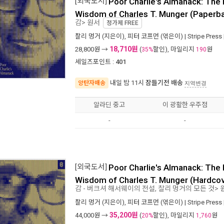
[외국도서]
Poor Charlie's Almanack: The 
Wisdom of Charles T. Munger (Paperb
감> 원서
정가제
FREE
찰리 멍거
(지은이),
피터 코프먼
(엮은이) |
Stripe Press
18,710원
28,800
원 →
(
할인), 마일리지
원
35%
190
세일즈포인트 :
401
내일 밤 11시
잠들기전 배송
양탄자배송
지역변경
알라딘 중고
이 광활한 우주점
-
-
[외국도서]
Poor Charlie's Almanack: The 
Wisdom of Charles T. Munger (Hardcov
감 - 버크셔 해서웨이의 전설, 찰리 멍거의 모든 것> 
찰리 멍거
(지은이),
피터 코프먼
(엮은이) |
Stripe Press
35,200원
44,000
원 →
(
할인), 마일리지
원
20%
1,760