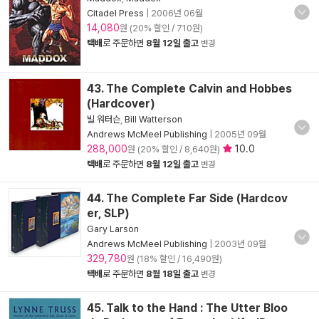
Citadel Press
|
2006년 06월
14,080
원 (20% 할인 / 710원)
택배
로 주문하면
8월 12일 출고
변경
43. The Complete Calvin and Hobbes
(Hardcover)
빌 워터슨
,
Bill Watterson
Andrews McMeel Publishing
|
2005년 09월
288,000
10.0
원 (20% 할인 / 8,640원)
택배
로 주문하면
8월 12일 출고
변경
44. The Complete Far Side (Hardcov
er, SLP)
Gary Larson
Andrews McMeel Publishing
|
2003년 09월
329,780
원 (18% 할인 / 16,490원)
택배
로 주문하면
8월 18일 출고
변경
45. Talk to the Hand : The Utter Bloo