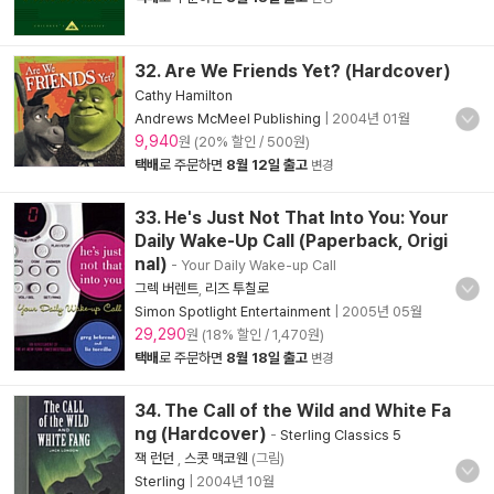
32. Are We Friends Yet? (Hardcover)
Cathy Hamilton
Andrews McMeel Publishing
|
2004년 01월
9,940
원 (20% 할인 / 500원)
택배
로 주문하면
8월 12일 출고
변경
33. He's Just Not That Into You: Your
Daily Wake-Up Call (Paperback, Origi
nal)
- Your Daily Wake-up Call
그렉 버렌트
,
리즈 투칠로
Simon Spotlight Entertainment
|
2005년 05월
29,290
원 (18% 할인 / 1,470원)
택배
로 주문하면
8월 18일 출고
변경
34. The Call of the Wild and White Fa
ng (Hardcover)
-
Sterling Classics 5
잭 런던
,
스콧 맥코웬
(그림)
Sterling
|
2004년 10월