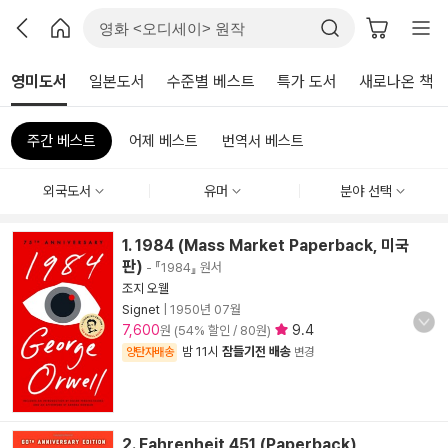
영미도서
일본도서
수준별 베스트
특가 도서
새로나온 책
주간 베스트
어제 베스트
번역서 베스트
외국도서
유머
분야 선택
1. 1984 (Mass Market Paperback, 미국
판)
- 『1984』 원서
조지 오웰
Signet
|
1950년 07월
7,600
9.4
원 (54% 할인 / 80원)
밤 11시
잠들기전 배송
양탄자배송
변경
2. Fahrenheit 451 (Paperback)