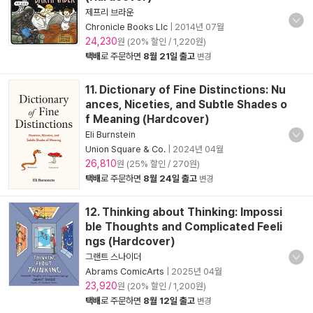
제프리 브라운
Chronicle Books Llc
|
2014년 07월
24,230
원 (20% 할인 / 1,220원)
택배
로 주문하면
8월 21일 출고
변경
11. Dictionary of Fine Distinctions: Nu
ances, Niceties, and Subtle Shades o
f Meaning (Hardcover)
Eli Burnstein
Union Square & Co.
|
2024년 04월
26,810
원 (25% 할인 / 270원)
택배
로 주문하면
8월 24일 출고
변경
12. Thinking about Thinking: Impossi
ble Thoughts and Complicated Feeli
ngs (Hardcover)
그랜트 스나이더
Abrams ComicArts
|
2025년 04월
23,920
원 (20% 할인 / 1,200원)
택배
로 주문하면
8월 12일 출고
변경