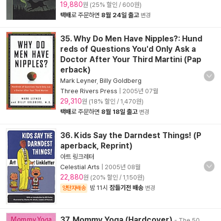
19,880
원 (25% 할인 / 600원)
택배
로 주문하면
8월 24일 출고
변경
35. Why Do Men Have Nipples?: Hund
reds of Questions You'd Only Ask a
Doctor After Your Third Martini (Pap
erback)
Mark Leyner
,
Billy Goldberg
Three Rivers Press
|
2005년 07월
29,310
원 (18% 할인 / 1,470원)
택배
로 주문하면
8월 18일 출고
변경
36. Kids Say the Darndest Things! (P
aperback, Reprint)
아트 링크레터
Celestial Arts
|
2005년 08월
22,880
원 (20% 할인 / 1,150원)
밤 11시
잠들기전 배송
양탄자배송
변경
37. Mommy Yoga (Hardcover)
- The 50