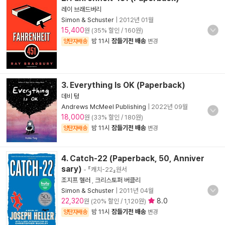
레이 브래드버리
Simon & Schuster
|
2012년 01월
15,400
원 (35% 할인 / 160원)
밤 11시
잠들기전 배송
양탄자배송
변경
3. Everything Is OK (Paperback)
데비 텅
Andrews McMeel Publishing
|
2022년 09월
18,000
원 (33% 할인 / 180원)
밤 11시
잠들기전 배송
양탄자배송
변경
4. Catch-22 (Paperback, 50, Anniver
sary)
- 『캐치-22』원서
조지프 헬러
,
크리스토퍼 버클리
Simon & Schuster
|
2011년 04월
22,320
8.0
원 (20% 할인 / 1,120원)
밤 11시
잠들기전 배송
양탄자배송
변경