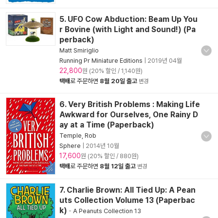
5. UFO Cow Abduction: Beam Up You
r Bovine (with Light and Sound!) (Pa
perback)
Matt Smiriglio
Running Pr Miniature Editions
|
2019년 04월
22,800
원 (20% 할인 / 1,140원)
택배
로 주문하면
8월 20일 출고
변경
6. Very British Problems : Making Life
Awkward for Ourselves, One Rainy D
ay at a Time (Paperback)
Temple, Rob
Sphere
|
2014년 10월
17,600
원 (20% 할인 / 880원)
택배
로 주문하면
8월 12일 출고
변경
7. Charlie Brown: All Tied Up: A Pean
uts Collection Volume 13 (Paperbac
k)
-
A Peanuts Collection 13