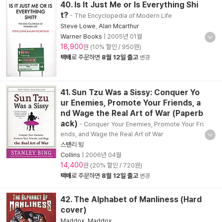
40. Is It Just Me or Is Everything Shi
t?
- The Encyclopedia of Modern Life
Steve Lowe
,
Alan Mcarthur
Warner Books
|
2005년 01월
18,900
원 (10% 할인 / 950원)
택배
로 주문하면
8월 12일 출고
변경
41. Sun Tzu Was a Sissy: Conquer Yo
ur Enemies, Promote Your Friends, a
nd Wage the Real Art of War (Paperb
ack)
- Conquer Your Enemies, Promote Your Fri
ends, and Wage the Real Art of War
스탠리 빙
Collins
|
2006년 04월
14,400
원 (20% 할인 / 720원)
택배
로 주문하면
8월 12일 출고
변경
42. The Alphabet of Manliness (Hard
cover)
Maddox
,
Maddox