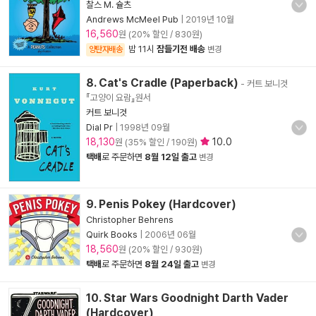
찰스 M. 슐츠
Andrews McMeel Pub
|
2019년 10월
16,560
원 (20% 할인 / 830원)
밤 11시
잠들기전 배송
양탄자배송
변경
8. Cat's Cradle (Paperback)
- 커트 보니것
『고양이 요람』원서
커트 보니것
Dial Pr
|
1998년 09월
18,130
10.0
원 (35% 할인 / 190원)
택배
로 주문하면
8월 12일 출고
변경
9. Penis Pokey (Hardcover)
Christopher Behrens
Quirk Books
|
2006년 06월
18,560
원 (20% 할인 / 930원)
택배
로 주문하면
8월 24일 출고
변경
10. Star Wars Goodnight Darth Vader
(Hardcover)