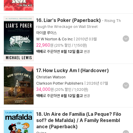
16. Liar's Poker (Paperback)
- Rising Th
rough the Wreckage on Wall Street
마이클 루이스
W W Norton & Co Inc
|
2010년 03월
22,960
원 (20% 할인 / 1,150원)
택배
로 주문하면
8월 12일 출고
변경
17. How Lucky Am I (Hardcover)
Christian Watson
Clarkson Potter Publishers
|
2026년 07월
34,000
원 (20% 할인 / 1,020원)
택배
로 주문하면
8월 12일 출고
변경
18. Un Aire de Familia (La Peque? Filo
sof? de Mafalda) / A Family Resembl
ance (Paperback)