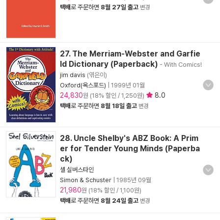
택배
로 주문하면
8월 27일 출고
변경
27. The Merriam-Webster and Garfie
ld Dictionary (Paperback)
- With Comics!
jim davis
(엮은이)
Oxford(옥스포드)
|
1999년 01월
24,830
8.0
원 (18% 할인 / 1,250원)
택배
로 주문하면
8월 18일 출고
변경
28. Uncle Shelby's ABZ Book: A Prim
er for Tender Young Minds (Paperba
ck)
셸 실버스타인
Simon & Schuster
|
1985년 09월
21,980
원 (18% 할인 / 1,100원)
택배
로 주문하면
8월 24일 출고
변경