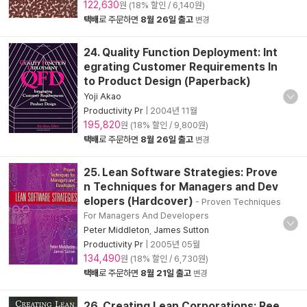
122,630
원 (18% 할인 / 6,140원)
택배
로 주문하면
8월 26일 출고
변경
24. Quality Function Deployment: Int
egrating Customer Requirements In
to Product Design (Paperback)
Yoji Akao
Productivity Pr
|
2004년 11월
195,820
원 (18% 할인 / 9,800원)
택배
로 주문하면
8월 26일 출고
변경
25. Lean Software Strategies: Prove
n Techniques for Managers and Dev
elopers (Hardcover)
- Proven Techniques
For Managers And Developers
Peter Middleton
,
James Sutton
Productivity Pr
|
2005년 05월
134,490
원 (18% 할인 / 6,730원)
택배
로 주문하면
8월 21일 출고
변경
26. Creating Lean Corporations: Ree