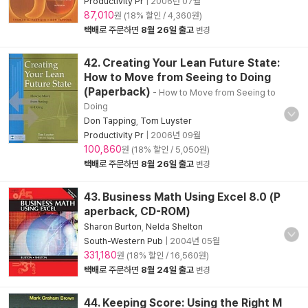
Productivity Pr
|
2006년 07월
87,010
원 (18% 할인 / 4,360원)
택배
로 주문하면
8월 26일 출고
변경
42. Creating Your Lean Future State:
How to Move from Seeing to Doing
(Paperback)
- How to Move from Seeing to
Doing
Don Tapping
,
Tom Luyster
Productivity Pr
|
2006년 09월
100,860
원 (18% 할인 / 5,050원)
택배
로 주문하면
8월 26일 출고
변경
43. Business Math Using Excel 8.0 (P
aperback, CD-ROM)
Sharon Burton
,
Nelda Shelton
South-Western Pub
|
2004년 05월
331,180
원 (18% 할인 / 16,560원)
택배
로 주문하면
8월 24일 출고
변경
44. Keeping Score: Using the Right M