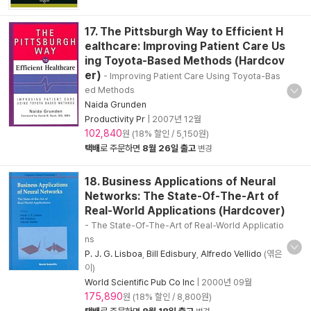
17. The Pittsburgh Way to Efficient H
ealthcare: Improving Patient Care Us
ing Toyota-Based Methods (Hardcov
er)
- Improving Patient Care Using Toyota-Bas
ed Methods
Naida Grunden
Productivity Pr
|
2007년 12월
102,840
원 (18% 할인 / 5,150원)
택배
로 주문하면
8월 26일 출고
변경
18. Business Applications of Neural
Networks: The State-Of-The-Art of
Real-World Applications (Hardcover)
- The State-Of-The-Art of Real-World Applicatio
ns
P. J. G. Lisboa
,
Bill Edisbury
,
Alfredo Vellido
(엮은
이)
World Scientific Pub Co Inc
|
2000년 09월
175,890
원 (18% 할인 / 8,800원)