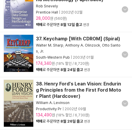
Rob Snevely
Prentice Hall
|
2002년 02월
28,000
원 (560원)
택배
로 주문하면
8월 12일 출고
변경
37. Keychamp [With CDROM] (Spiral)
Walter M. Sharp
,
Anthony A. Olinzock
,
Otto Santo
s, Jr.
South-Western Pub
|
2003년 01월
174,340
원 (18% 할인 / 8,720원)
택배
로 주문하면
8월 24일 출고
변경
38. Henry Ford's Lean Vision: Endurin
g Principles from the First Ford Moto
r Plant (Hardcover)
William A. Levinson
Productivity Pr
|
2002년 09월
134,490
원 (18% 할인 / 6,730원)
택배
로 주문하면
8월 26일 출고
변경