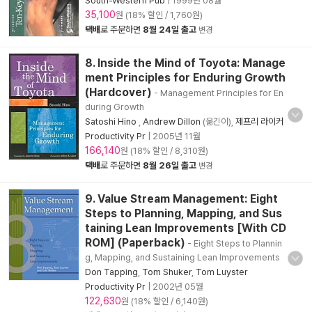
South-Western Pub
|
1999년 08월
35,100
원 (18% 할인 / 1,760원)
택배
로 주문하면
8월 24일 출고
변경
8. Inside the Mind of Toyota: Manage
ment Principles for Enduring Growth
(Hardcover)
- Management Principles for En
during Growth
Satoshi Hino
,
Andrew Dillon
(옮긴이),
제프리 라이커
Productivity Pr
|
2005년 11월
166,140
원 (18% 할인 / 8,310원)
택배
로 주문하면
8월 26일 출고
변경
9. Value Stream Management: Eight
Steps to Planning, Mapping, and Sus
taining Lean Improvements [With CD
ROM] (Paperback)
- Eight Steps to Plannin
g, Mapping, and Sustaining Lean Improvements
Don Tapping
,
Tom Shuker
,
Tom Luyster
Productivity Pr
|
2002년 05월
122,630
원 (18% 할인 / 6,140원)