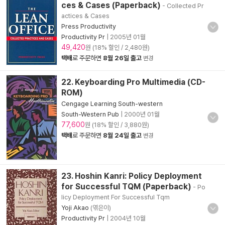
ces & Cases (Paperback)
- Collected Pr
actices & Cases
Press Productivity
Productivity Pr
|
2005년 01월
49,420
원 (18% 할인 / 2,480원)
택배
로 주문하면
8월 26일 출고
변경
22. Keyboarding Pro Multimedia (CD-
ROM)
Cengage Learning South-western
South-Western Pub
|
2000년 01월
77,600
원 (18% 할인 / 3,880원)
택배
로 주문하면
8월 24일 출고
변경
23. Hoshin Kanri: Policy Deployment
for Successful TQM (Paperback)
- Po
licy Deployment For Successful Tqm
Yoji Akao
(엮은이)
Productivity Pr
|
2004년 10월