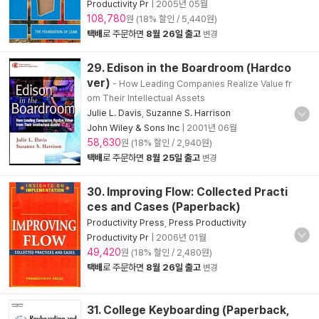
Productivity Pr
|
2005년 05월
108,780
원 (18% 할인 / 5,440원)
택배
로 주문하면
8월 26일 출고
변경
29. Edison in the Boardroom (Hardco
ver)
- How Leading Companies Realize Value fr
om Their Intellectual Assets
Julie L. Davis
,
Suzanne S. Harrison
John Wiley & Sons Inc
|
2001년 06월
58,630
원 (18% 할인 / 2,940원)
택배
로 주문하면
8월 25일 출고
변경
30. Improving Flow: Collected Practi
ces and Cases (Paperback)
Productivity Press
,
Press Productivity
Productivity Pr
|
2006년 01월
49,420
원 (18% 할인 / 2,480원)
택배
로 주문하면
8월 26일 출고
변경
31. College Keyboarding (Paperback,