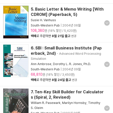
5. Basic Letter & Memo Writing [With
CDROM] (Paperback, 5)
Susie H. Vanhuss
South-Western Pub
|
2004년 06월
108,380
원 (18% 할인 / 5,420원)
택배
로 주문하면
8월 21일 출고
변경
6. SBI : Small Business Institute (Pap
erback, 2nd)
- Advanced Word Processing
Simulation
Ann Ambrose
,
Dorothy L. R. Jones, Ph.D.
South-Western Pub
|
2004년 09월
68,810
원 (18% 할인 / 3,450원)
택배
로 주문하면
8월 24일 출고
변경
7. Ten-Key Skill Builder for Calculator
s (Spiral, 2, Revised)
William R. Pasewark
,
Marilyn Hornsby
,
Timothy
S. Gleim