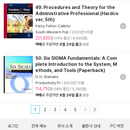
49. Procedures and Theory for the
Administrative Professional (Hardco
ver, 5th)
Patsy Fulton-Calkins
South-Western Pub
|
2003년 05월
221,920
원 (10% 할인 / 6,660원)
택배
로 주문하면
8월 24일 출고
변경
50. Six SIGMA Fundamentals: A Com
plete Introduction to the System, M
ethods, and Tools (Paperback)
D. H. Stamatis
Productivity Pr
|
2003년 10월
114,710
원 (18% 할인 / 5,740원)
택배
로 주문하면
8월 26일 출고
변경
1
2
3
4
5
로그인
전체 메뉴
회사 소개
출판사 안내
PC 버전