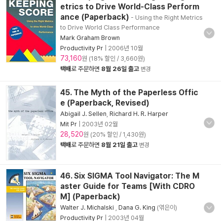
etrics to Drive World-Class Perform
ance (Paperback)
- Using the Right Metrics
to Drive World Class Performance
Mark Graham Brown
Productivity Pr
|
2006년 10월
73,160
원 (18% 할인 / 3,660원)
택배
로 주문하면
8월 26일 출고
변경
45. The Myth of the Paperless Offic
e (Paperback, Revised)
Abigail J. Sellen
,
Richard H. R. Harper
Mit Pr
|
2003년 02월
28,520
원 (20% 할인 / 1,430원)
택배
로 주문하면
8월 21일 출고
변경
46. Six SIGMA Tool Navigator: The M
aster Guide for Teams [With CDRO
M] (Paperback)
Walter J. Michalski
,
Dana G. King
(엮은이)
Productivity Pr
|
2003년 04월