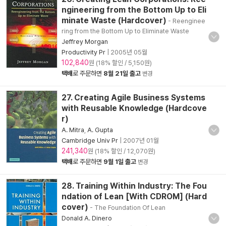
ngineering from the Bottom Up to Eli
minate Waste (Hardcover)
- Reenginee
ring from the Bottom Up to Eliminate Waste
Jeffrey Morgan
Productivity Pr
|
2005년 05월
102,840
원 (18% 할인 / 5,150원)
택배
로 주문하면
8월 21일 출고
변경
27. Creating Agile Business Systems
with Reusable Knowledge (Hardcove
r)
A. Mitra
,
A. Gupta
Cambridge Univ Pr
|
2007년 01월
241,340
원 (18% 할인 / 12,070원)
택배
로 주문하면
9월 1일 출고
변경
28. Training Within Industry: The Fou
ndation of Lean [With CDROM] (Hard
cover)
- The Foundation Of Lean
Donald A. Dinero