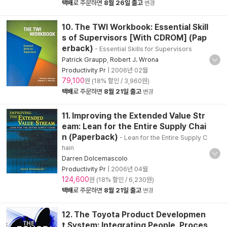
택배
로 주문하면
8월 26일 출고
변경
10. The TWI Workbook: Essential Skill
s of Supervisors [With CDROM] (Pap
erback)
- Essential Skills for Supervisors
Patrick Graupp
,
Robert J. Wrona
Productivity Pr
|
2006년 02월
79,100
원 (18% 할인 / 3,960원)
택배
로 주문하면
8월 21일 출고
변경
11. Improving the Extended Value Str
eam: Lean for the Entire Supply Chai
n (Paperback)
- Lean for the Entire Supply C
hain
Darren Dolcemascolo
Productivity Pr
|
2006년 04월
124,600
원 (18% 할인 / 6,230원)
택배
로 주문하면
8월 21일 출고
변경
12. The Toyota Product Developmen
t System: Integrating People, Proces