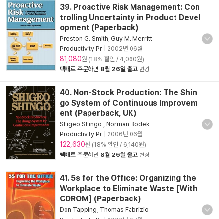
39. Proactive Risk Management: Con
trolling Uncertainty in Product Devel
opment (Paperback)
Preston G. Smith
,
Guy M. Merritt
Productivity Pr
|
2002년 06월
81,080
원 (18% 할인 / 4,060원)
택배
로 주문하면
8월 26일 출고
변경
40. Non-Stock Production: The Shin
go System of Continuous Improvem
ent (Paperback, UK)
Shigeo Shingo
,
Norman Bodek
Productivity Pr
|
2006년 06월
122,630
원 (18% 할인 / 6,140원)
택배
로 주문하면
8월 26일 출고
변경
41. 5s for the Office: Organizing the
Workplace to Eliminate Waste [With
CDROM] (Paperback)
Don Tapping
,
Thomas Fabrizio