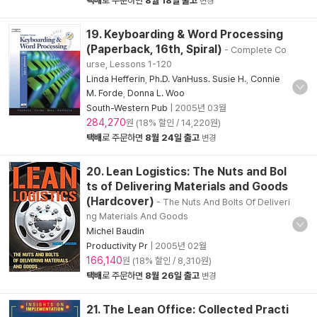
택배
로 주문하면
8월 18일 출고
변경
19. Keyboarding & Word Processing
(Paperback, 16th, Spiral)
- Complete Co
urse, Lessons 1-120
Linda Hefferin
,
Ph.D. VanHuss. Susie H.
,
Connie
M. Forde
,
Donna L. Woo
South-Western Pub
|
2005년 03월
284,270
원 (18% 할인 / 14,220원)
택배
로 주문하면
8월 24일 출고
변경
20. Lean Logistics: The Nuts and Bol
ts of Delivering Materials and Goods
(Hardcover)
- The Nuts And Bolts Of Deliveri
ng Materials And Goods
Michel Baudin
Productivity Pr
|
2005년 02월
166,140
원 (18% 할인 / 8,310원)
택배
로 주문하면
8월 26일 출고
변경
21. The Lean Office: Collected Practi