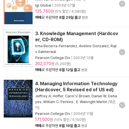
Igi Global
|
2003년 07월
135,760
원 (5% 할인 / 4,080원)
택배
로 주문하면
8월 25일 출고
변경
3. Knowledge Management (Hardcov
er, CD-ROM)
Irma Becerra-Fernandez
,
Avelino Gonzalez
,
Raji
v Sabherwal
Pearson College Div
|
2003년 10월
262,070
원 (5,250원)
택배
로 주문하면
8월 12일 출고
변경
4. Managing Information Technology
(Hardcover, 5 Revised ed of US ed)
Jeffrey A. Hoffer
,
Carol V. Brown
,
Daniel W. Deha
yes
,
William C. Perkins
,
E. Wainright Martin
(엮은
이)
Pearson College Div
|
2004년 11월
171,500
원 (10% 할인 / 5,150원)
택배
로 주문하면
8월 19일 출고
변경