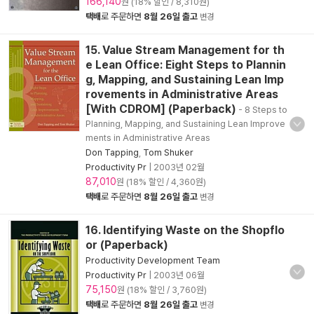
166,140
원 (18% 할인 / 8,310원)
택배
로 주문하면
8월 26일 출고
변경
15. Value Stream Management for th
e Lean Office: Eight Steps to Plannin
g, Mapping, and Sustaining Lean Imp
rovements in Administrative Areas
[With CDROM] (Paperback)
- 8 Steps to
Planning, Mapping, and Sustaining Lean Improve
ments in Administrative Areas
Don Tapping
,
Tom Shuker
Productivity Pr
|
2003년 02월
87,010
원 (18% 할인 / 4,360원)
택배
로 주문하면
8월 26일 출고
변경
16. Identifying Waste on the Shopflo
or (Paperback)
Productivity Development Team
Productivity Pr
|
2003년 06월
75,150
원 (18% 할인 / 3,760원)
택배
로 주문하면
8월 26일 출고
변경