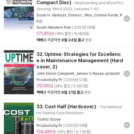
Compact Disc)
- Keyboarding and Word Pro
cessing, Word 2002, Lessons 1-60
Susie H. Vanhuss
,
Donna L. Woo
,
Connie Forde, P
h.D.
South-Western Pub
|
2001년 08월
171,410
원 (18% 할인 / 8,580원)
택배
로 주문하면
8월 24일 출고
변경
32. Uptime: Strategies for Excellenc
e in Maintenance Management (Hard
cover, 2)
John Dixon Campbell
,
James V. Reyes-picknell
Productivity Pr
|
2006년 03월
79,100
원 (18% 할인 / 3,960원)
택배
로 주문하면
8월 21일 출고
변경
33. Cost Half (Hardcover)
- The Method
for Radical Cost Reduction
Toshio Suzue
Productivity Pr
|
2002년 08월
134,490
원 (18% 할인 / 6,730원)