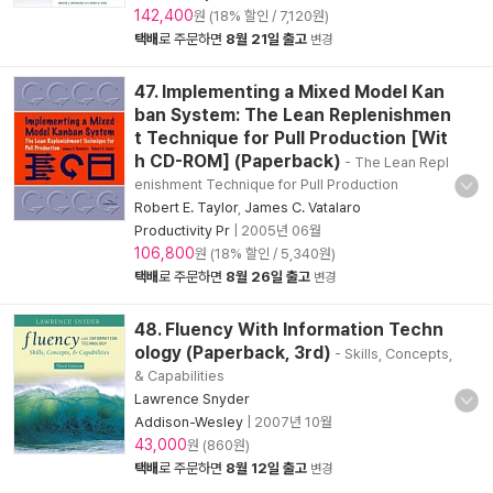
142,400
원 (18% 할인 / 7,120원)
택배
로 주문하면
8월 21일 출고
변경
47. Implementing a Mixed Model Kan
ban System: The Lean Replenishmen
t Technique for Pull Production [Wit
h CD-ROM] (Paperback)
- The Lean Repl
enishment Technique for Pull Production
Robert E. Taylor
,
James C. Vatalaro
Productivity Pr
|
2005년 06월
106,800
원 (18% 할인 / 5,340원)
택배
로 주문하면
8월 26일 출고
변경
48. Fluency With Information Techn
ology (Paperback, 3rd)
- Skills, Concepts,
& Capabilities
Lawrence Snyder
Addison-Wesley
|
2007년 10월
43,000
원 (860원)
택배
로 주문하면
8월 12일 출고
변경