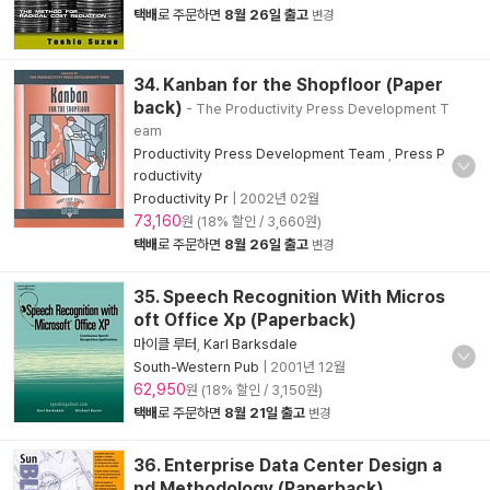
택배
로 주문하면
8월 26일 출고
변경
34. Kanban for the Shopfloor (Paper
back)
- The Productivity Press Development T
eam
Productivity Press Development Team
,
Press P
roductivity
Productivity Pr
|
2002년 02월
73,160
원 (18% 할인 / 3,660원)
택배
로 주문하면
8월 26일 출고
변경
35. Speech Recognition With Micros
oft Office Xp (Paperback)
마이클 루터
,
Karl Barksdale
South-Western Pub
|
2001년 12월
62,950
원 (18% 할인 / 3,150원)
택배
로 주문하면
8월 21일 출고
변경
36. Enterprise Data Center Design a
nd Methodology (Paperback)