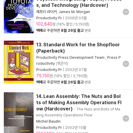
s, and Technology (Hardcover)
제프리 라이커
,
James M. Morgan
Productivity Pr
|
2006년 03월
102,840
원 (18% 할인 / 5,150원)
택배
로 주문하면
8월 26일 출고
변경
13. Standard Work for the Shopfloor
(Paperback)
Productivity Press Development Team
,
Press P
roductivity
(엮은이)
Productivity Pr
|
2002년 07월
75,150
원 (18% 할인 / 3,760원)
택배
로 주문하면
8월 26일 출고
변경
14. Lean Assembly: The Nuts and Bol
ts of Making Assembly Operations Fl
ow (Hardcover)
- The Nuts and Bolts of Ma
king Assembly Operations Flow
Michel Baudin
Productivity Pr
|
2002년 10월