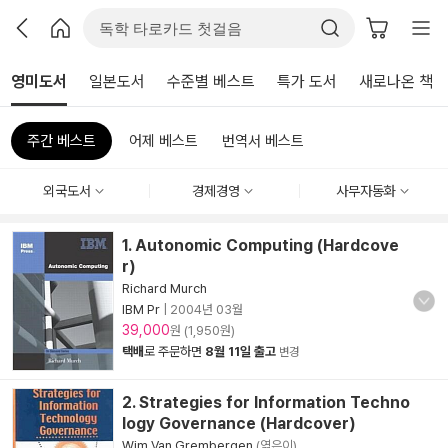
영미도서
일본도서
수준별 베스트
특가 도서
새로나온 책
주간 베스트
어제 베스트
번역서 베스트
외국도서
경제경영
사무자동화
1. Autonomic Computing (Hardcove
r)
Richard Murch
IBM Pr
|
2004년 03월
39,000
원 (1,950원)
택배
로 주문하면
8월 11일 출고
변경
2. Strategies for Information Techno
logy Governance (Hardcover)
Wim Van Grembergen
(엮은이)