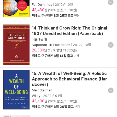
For Dummies
|
2019년 10월
43,480
원 (20% 할인 / 1,310원)
택배
로 주문하면
8월 25일 출고
변경
14. Think and Grow Rich: The Original
1937 Unedited Edition (Paperback)
나폴레온 힐
Napoleon Hill Foundation
|
2012년 10월
26,300
원 (18% 할인 / 1,320원)
택배
로 주문하면
8월 14일 출고
변경
15. A Wealth of Well-Being: A Holistic
Approach to Behavioral Finance (Har
dcover)
Meir Statman
Wiley
|
2024년 04월
43,490
원 (20% 할인 / 1,310원)
택배
로 주문하면
8월 20일 출고
변경