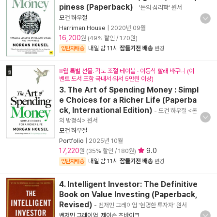
piness (Paperback)
- '돈의 심리학' 원서
모건 하우절
Harriman House
|
2020년 09월
16,200
원 (49% 할인 / 170원)
내일 밤 11시
잠들기전 배송
양탄자배송
변경
8월 특별 선물. 각도 조절 테이블 · 이동식 빨래 바구니 (이
벤트 도서 포함 국내서·외서 5만원 이상)
3. The Art of Spending Money : Simpl
e Choices for a Richer Life (Paperba
ck, International Edition)
- 모건 하우절 <돈
의 방정식> 원서
모건 하우절
Portfolio
|
2025년 10월
17,220
9.0
원 (35% 할인 / 180원)
내일 밤 11시
잠들기전 배송
양탄자배송
변경
4. Intelligent Investor: The Definitive
Book on Value Investing (Paperback,
Revised)
- 벤저민 그레이엄 '현명한 투자자' 원서
벤저민 그레이엄
,
제이슨 츠바이크