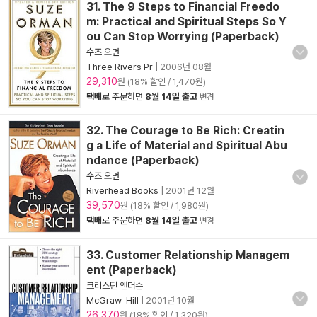
31. The 9 Steps to Financial Freedo
m: Practical and Spiritual Steps So Y
ou Can Stop Worrying (Paperback)
수즈 오먼
Three Rivers Pr
|
2006년 08월
29,310
원 (18% 할인 / 1,470원)
택배
로 주문하면
8월 14일 출고
변경
32. The Courage to Be Rich: Creatin
g a Life of Material and Spiritual Abu
ndance (Paperback)
수즈 오먼
Riverhead Books
|
2001년 12월
39,570
원 (18% 할인 / 1,980원)
택배
로 주문하면
8월 14일 출고
변경
33. Customer Relationship Managem
ent (Paperback)
크리스틴 앤더슨
McGraw-Hill
|
2001년 10월
26,370
원 (18% 할인 / 1,320원)