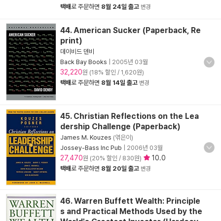
택배
로 주문하면
8월 24일 출고
변경
44. American Sucker (Paperback, Re
print)
데이비드 덴비
Back Bay Books
|
2005년 03월
32,220
원 (18% 할인 / 1,620원)
택배
로 주문하면
8월 14일 출고
변경
45. Christian Reflections on the Lea
dership Challenge (Paperback)
James M. Kouzes
(엮은이)
Jossey-Bass Inc Pub
|
2006년 03월
27,470
10.0
원 (20% 할인 / 830원)
택배
로 주문하면
8월 20일 출고
변경
46. Warren Buffett Wealth: Principle
s and Practical Methods Used by the