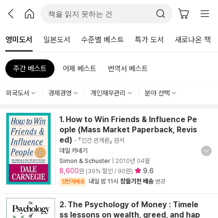
영미도서
일본도서
수준별 베스트
특가 도서
새로나온 책
주간 베스트
어제 베스트
번역서 베스트
외국도서
경제경영
개인재무관리
분야 선택
1. How to Win Friends & Influence Pe
ople (Mass Market Paperback, Revis
ed)
- 『인간 관계론』 원서
데일 카네기
Simon & Schuster
|
2010년 04월
8,600
9.6
원 (39% 할인 / 90원)
내일 밤 11시
잠들기전 배송
양탄자배송
변경
2. The Psychology of Money : Timele
ss lessons on wealth, greed, and hap