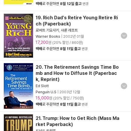
택배
로 주문하면
8월 12일 출고
변경
19. Rich Dad's Retire Young Retire Ri
ch (Paperback)
로버트 기요사키
,
샤론 레흐트
Warner Books
|
2002년 01월
17,200
원 (20% 할인 / 860원)
택배
로 주문하면
8월 11일 출고
변경
20. The Retirement Savings Time Bo
mb and How to Diffuse It (Paperbac
k, Reprint)
Ed Slott
Penguin U.S
|
2003년 12월
15,000
원 (20% 할인 / 750원)
택배
로 주문하면
8월 11일 출고
변경
21. Trump: How to Get Rich (Mass Ma
rket Paperback)
도널드 트럼프