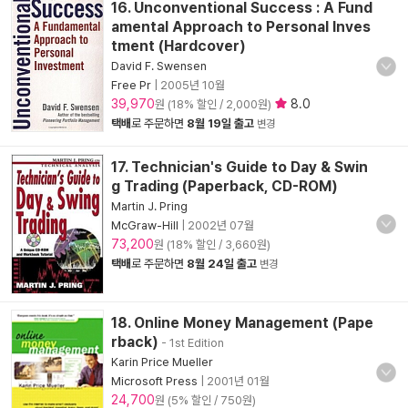
16. Unconventional Success : A Fund
amental Approach to Personal Inves
tment (Hardcover)
David F. Swensen
Free Pr
|
2005년 10월
39,970
8.0
원 (18% 할인 / 2,000원)
택배
로 주문하면
8월 19일 출고
변경
17. Technician's Guide to Day & Swin
g Trading (Paperback, CD-ROM)
Martin J. Pring
McGraw-Hill
|
2002년 07월
73,200
원 (18% 할인 / 3,660원)
택배
로 주문하면
8월 24일 출고
변경
18. Online Money Management (Pape
rback)
- 1st Edition
Karin Price Mueller
Microsoft Press
|
2001년 01월
24,700
원 (5% 할인 / 750원)