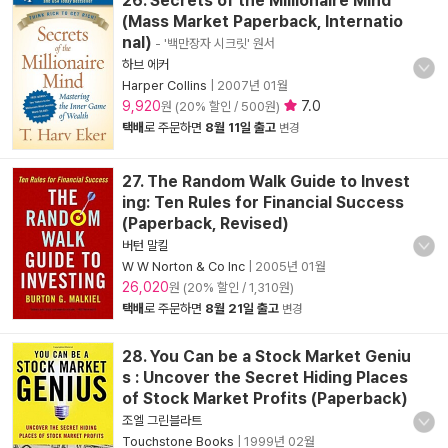
26. Secrets of the Millionaire Mind
(Mass Market Paperback, Internatio
nal)
- '백만장자 시크릿' 원서
하브 에커
Harper Collins
|
2007년 01월
9,920
7.0
원 (20% 할인 / 500원)
택배
로 주문하면
8월 11일 출고
변경
27. The Random Walk Guide to Invest
ing: Ten Rules for Financial Success
(Paperback, Revised)
버턴 말킬
W W Norton & Co Inc
|
2005년 01월
26,020
원 (20% 할인 / 1,310원)
택배
로 주문하면
8월 21일 출고
변경
28. You Can be a Stock Market Geniu
s : Uncover the Secret Hiding Places
of Stock Market Profits (Paperback)
조엘 그린블라트
Touchstone Books
|
1999년 02월