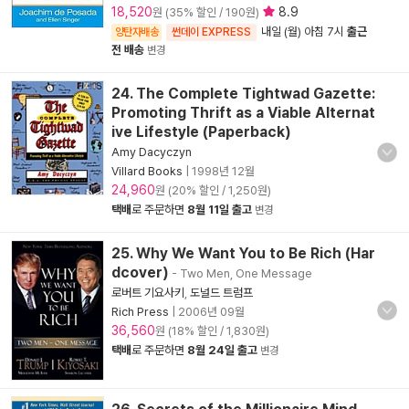
18,520
8.9
원 (35% 할인 / 190원)
내일 (월) 아침 7시
출근
양탄자배송
썬데이 EXPRESS
전 배송
변경
24. The Complete Tightwad Gazette:
Promoting Thrift as a Viable Alternat
ive Lifestyle (Paperback)
Amy Dacyczyn
Villard Books
|
1998년 12월
24,960
원 (20% 할인 / 1,250원)
택배
로 주문하면
8월 11일 출고
변경
25. Why We Want You to Be Rich (Har
dcover)
- Two Men, One Message
로버트 기요사키
,
도널드 트럼프
Rich Press
|
2006년 09월
36,560
원 (18% 할인 / 1,830원)
택배
로 주문하면
8월 24일 출고
변경