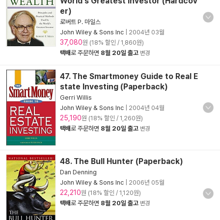
World's Greatest Investor (Hardcov
er)
로버트 P. 마일스
John Wiley & Sons Inc
|
2004년 03월
37,080
원 (18% 할인 / 1,860원)
택배
로 주문하면
8월 20일 출고
변경
47. The Smartmoney Guide to Real E
state Investing (Paperback)
Gerri Willis
John Wiley & Sons Inc
|
2004년 04월
25,190
원 (18% 할인 / 1,260원)
택배
로 주문하면
8월 20일 출고
변경
48. The Bull Hunter (Paperback)
Dan Denning
John Wiley & Sons Inc
|
2006년 05월
22,210
원 (18% 할인 / 1,120원)
택배
로 주문하면
8월 20일 출고
변경