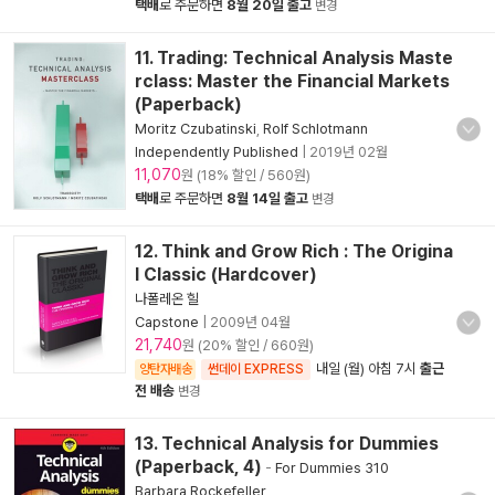
택배
로 주문하면
8월 20일 출고
변경
11. Trading: Technical Analysis Maste
rclass: Master the Financial Markets
(Paperback)
Moritz Czubatinski
,
Rolf Schlotmann
Independently Published
|
2019년 02월
11,070
원 (18% 할인 / 560원)
택배
로 주문하면
8월 14일 출고
변경
12. Think and Grow Rich : The Origina
l Classic (Hardcover)
나폴레온 힐
Capstone
|
2009년 04월
21,740
원 (20% 할인 / 660원)
내일 (월) 아침 7시
출근
양탄자배송
썬데이 EXPRESS
전 배송
변경
13. Technical Analysis for Dummies
(Paperback, 4)
-
For Dummies 310
Barbara Rockefeller