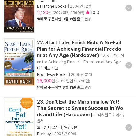
Ballantine Books
|
2004년 12월
11,120
10.0
원 (20% 할인 / 560원)
택배
로 주문하면
8월 11일 출고
변경
22. Start Late, Finish Rich: A No-Fail
Plan for Achieving Financial Freedo
m at Any Age (Hardcover)
- A No-Fail Pl
an for Achieving Financial Freedom at Any Age
데이비드 바크
Broadway Books
|
2005년 01월
25,000
원 (20% 할인 / 1,250원)
택배
로 주문하면
8월 11일 출고
변경
23. Don't Eat the Marshmallow Yet!:
The Secret to Sweet Success in Wo
rk and Life (Hardcover)
- 『마시멜로 이야기』
원서
호아킴 데 포사다
,
엘렌 싱어
Berkley
|
2005년 09월