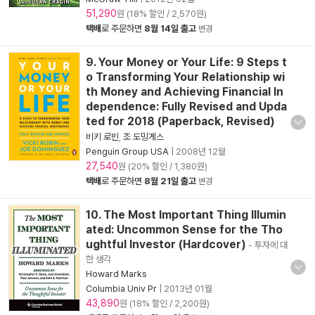
51,290
원 (18% 할인 / 2,570원)
택배
로 주문하면
8월 14일 출고
변경
9. Your Money or Your Life: 9 Steps t
o Transforming Your Relationship wi
th Money and Achieving Financial In
dependence: Fully Revised and Upda
ted for 2018 (Paperback, Revised)
비키 로빈
,
조 도밍게스
Penguin Group USA
|
2008년 12월
27,540
원 (20% 할인 / 1,380원)
택배
로 주문하면
8월 21일 출고
변경
10. The Most Important Thing Illumin
ated: Uncommon Sense for the Tho
ughtful Investor (Hardcover)
- 투자에 대
한 생각
Howard Marks
Columbia Univ Pr
|
2013년 01월
43,890
원 (18% 할인 / 2,200원)