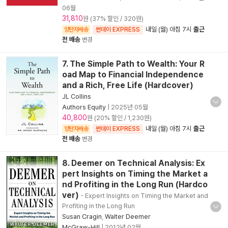
06월
31,810
원 (37% 할인 / 320원)
내일 (월) 아침 7시
출근
양탄자배송
썬데이 EXPRESS
전 배송
변경
7. The Simple Path to Wealth: Your R
oad Map to Financial Independence
and a Rich, Free Life (Hardcover)
JL Collins
Authors Equity
|
2025년 05월
40,800
원 (20% 할인 / 1,230원)
내일 (월) 아침 7시
출근
양탄자배송
썬데이 EXPRESS
전 배송
변경
8. Deemer on Technical Analysis: Ex
pert Insights on Timing the Market a
nd Profiting in the Long Run (Hardco
ver)
- Expert Insights on Timing the Market and
Profiting in the Long Run
Susan Cragin
,
Walter Deemer
McGraw-Hill
|
2012년 02월