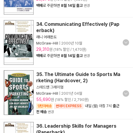
택배
로 주문하면
8월 14일 출고
변경
34. Communicating Effectively (Pap
erback)
래니 어래돈도
McGraw-Hill
|
2000년 10월
29,310
원 (18% 할인 / 1,470원)
택배
로 주문하면
8월 14일 출고
변경
35. The Ultimate Guide to Sports Ma
rketing (Hardcover, 2)
스테드맨 그레이엄
McGraw-Hill
|
2001년 04월
55,690
원 (18% 할인 / 2,790원)
내일 (월) 아침 7시
출근
양탄자배송
썬데이 EXPRESS
전 배송
변경
36. Leadership Skills for Managers
(Paperback)