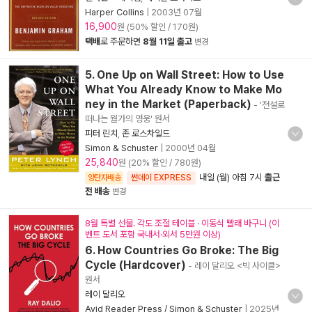
Harper Collins
|
2003년 07월
16,900
원 (50% 할인 / 170원)
택배
로 주문하면
8월 11일 출고
변경
5. One Up on Wall Street: How to Use
What You Already Know to Make Mo
ney in the Market (Paperback)
- '전설로
떠나는 월가의 영웅' 원서
피터 린치
,
존 로스차일드
Simon & Schuster
|
2000년 04월
25,840
원 (20% 할인 / 780원)
내일 (월) 아침 7시
출근
양탄자배송
썬데이 EXPRESS
전 배송
변경
8월 특별 선물. 각도 조절 테이블 · 이동식 빨래 바구니 (이
벤트 도서 포함 국내서·외서 5만원 이상)
6. How Countries Go Broke: The Big
Cycle (Hardcover)
- 레이 달리오 <빅 사이클>
원서
레이 달리오
Avid Reader Press / Simon & Schuster
|
2025년