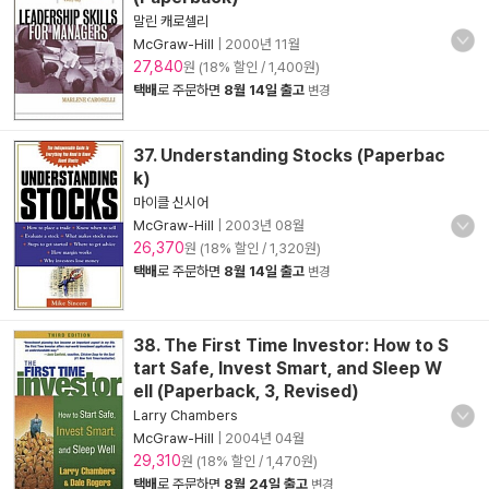
말린 캐로셀리
McGraw-Hill
|
2000년 11월
27,840
원 (18% 할인 / 1,400원)
택배
로 주문하면
8월 14일 출고
변경
37. Understanding Stocks (Paperbac
k)
마이클 신시어
McGraw-Hill
|
2003년 08월
26,370
원 (18% 할인 / 1,320원)
택배
로 주문하면
8월 14일 출고
변경
38. The First Time Investor: How to S
tart Safe, Invest Smart, and Sleep W
ell (Paperback, 3, Revised)
Larry Chambers
McGraw-Hill
|
2004년 04월
29,310
원 (18% 할인 / 1,470원)
택배
로 주문하면
8월 24일 출고
변경