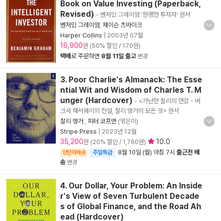
Book on Value Investing (Paperback,
Revised)
- 벤저민 그레이엄 '현명한 투자자' 원서
벤저민 그레이엄
,
제이슨 츠바이크
Harper Collins
|
2003년 07월
16,900
원 (50% 할인 / 170원)
택배
로 주문하면
8월 11일 출고
변경
3. Poor Charlie's Almanack: The Esse
ntial Wit and Wisdom of Charles T. M
unger (Hardcover)
- <가난한 찰리의 연감 - 버
크셔 해서웨이의 전설, 찰리 멍거의 모든 것> 원서
찰리 멍거
,
피터 코프먼
(엮은이)
Stripe Press
|
2023년 12월
35,200
10.0
원 (20% 할인 / 1,760원)
8월 10일 (월) 아침 7시
출근전 배
양탄자배송
주말특급
송
변경
4. Our Dollar, Your Problem: An Inside
r's View of Seven Turbulent Decade
s of Global Finance, and the Road Ah
ead (Hardcover)