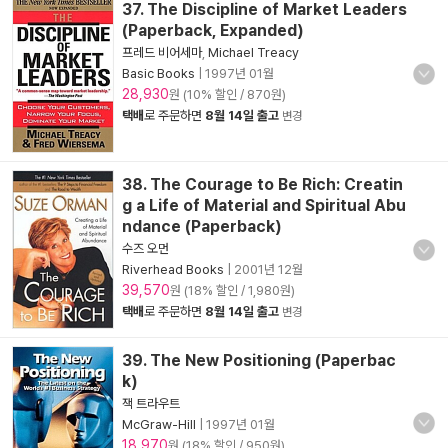
37. The Discipline of Market Leaders
(Paperback, Expanded)
프레드 비어세마
,
Michael Treacy
Basic Books
|
1997년 01월
28,930
원 (10% 할인 / 870원)
택배
로 주문하면
8월 14일 출고
변경
38. The Courage to Be Rich: Creatin
g a Life of Material and Spiritual Abu
ndance (Paperback)
수즈 오먼
Riverhead Books
|
2001년 12월
39,570
원 (18% 할인 / 1,980원)
택배
로 주문하면
8월 14일 출고
변경
39. The New Positioning (Paperbac
k)
잭 트라우트
McGraw-Hill
|
1997년 01월
18,970
원 (18% 할인 / 950원)