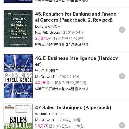
택배
로 주문하면
8월 24일 출고
변경
45. Resumes for Banking and Financi
al Careers (Paperback, 2, Revised)
Editors of VGM
Ntc Pub Group
|
2001년 04월
27,840
원 (18% 할인 / 1,400원)
택배
로 주문하면
8월 24일 출고
변경
46. E-Business Intelligence (Hardcov
er)
버나드 리어터드
McGraw-Hill
|
2000년 10월
40,960
원 (18% 할인 / 2,050원)
택배
로 주문하면
8월 24일 출고
변경
47. Sales Techniques (Paperback)
William T. Brooks
McGraw-Hill
|
2004년 03월
26,370
원 (18% 할인 / 1,320원)