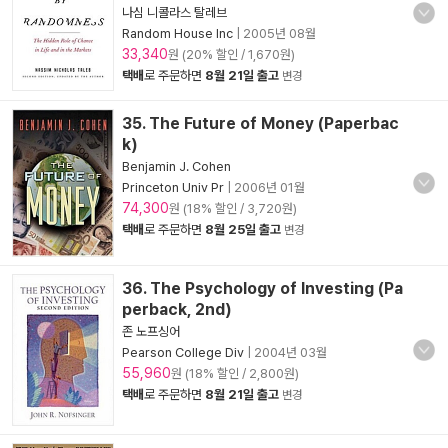
나심 니콜라스 탈레브
Random House Inc
|
2005년 08월
33,340
원 (20% 할인 / 1,670원)
택배
로 주문하면
8월 21일 출고
변경
35. The Future of Money (Paperbac
k)
Benjamin J. Cohen
Princeton Univ Pr
|
2006년 01월
74,300
원 (18% 할인 / 3,720원)
택배
로 주문하면
8월 25일 출고
변경
36. The Psychology of Investing (Pa
perback, 2nd)
존 노프싱어
Pearson College Div
|
2004년 03월
55,960
원 (18% 할인 / 2,800원)
택배
로 주문하면
8월 21일 출고
변경