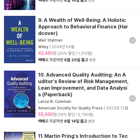
택배
로 주문하면
8월 14일 출고
변경
9. A Wealth of Well-Being: A Holistic
Approach to Behavioral Finance (Har
dcover)
Meir Statman
Wiley
|
2024년 04월
43,490
원 (20% 할인 / 1,310원)
택배
로 주문하면
8월 20일 출고
변경
10. Advanced Quality Auditing: An A
uditor's Review of Risk Management,
Lean Improvement, and Data Analysi
s (Paperback)
Lance B. Coleman
American Society for Quality Press
|
2022년 12월
55,690
원 (18% 할인 / 2,790원)
택배
로 주문하면
8월 14일 출고
변경
11. Martin Pring's Introduction to Tec