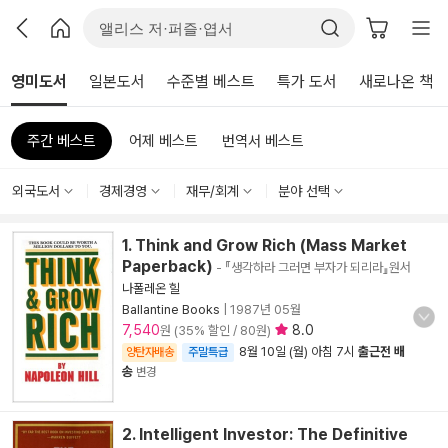
영미도서
일본도서
수준별 베스트
특가 도서
새로나온 책
주간 베스트
어제 베스트
번역서 베스트
외국도서
경제경영
재무/회계
분야 선택
1. Think and Grow Rich (Mass Market
Paperback)
- 『생각하라 그러면 부자가 되리라』원서
나폴레온 힐
Ballantine Books
|
1987년 05월
7,540
8.0
원 (35% 할인 / 80원)
8월 10일 (월) 아침 7시
출근전 배
양탄자배송
주말특급
송
변경
2. Intelligent Investor: The Definitive