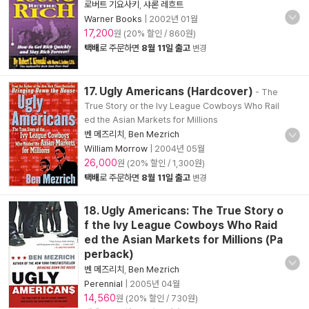
로버트 기요사키
,
샤론 레흐트
Warner Books
|
2002년 01월
17,200
원 (20% 할인 / 860원)
택배
로 주문하면
8월 11일 출고
변경
17. Ugly Americans (Hardcover)
- The
True Story or the Ivy League Cowboys Who Rail
ed the Asian Markets for Millions
벤 메즈리치
,
Ben Mezrich
William Morrow
|
2004년 05월
26,000
원 (20% 할인 / 1,300원)
택배
로 주문하면
8월 11일 출고
변경
18. Ugly Americans: The True Story o
f the Ivy League Cowboys Who Raid
ed the Asian Markets for Millions (Pa
perback)
벤 메즈리치
,
Ben Mezrich
Perennial
|
2005년 04월
14,560
원 (20% 할인 / 730원)