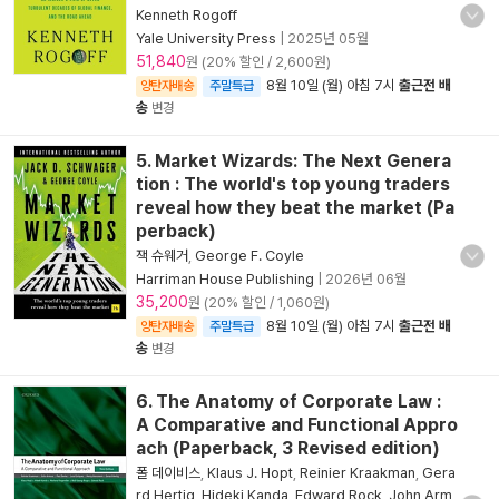
Kenneth Rogoff
Yale University Press
|
2025년 05월
51,840
원 (20% 할인 / 2,600원)
8월 10일 (월) 아침 7시
출근전 배
양탄자배송
주말특급
송
변경
5. Market Wizards: The Next Genera
tion : The world's top young traders
reveal how they beat the market (Pa
perback)
잭 슈웨거
,
George F. Coyle
Harriman House Publishing
|
2026년 06월
35,200
원 (20% 할인 / 1,060원)
8월 10일 (월) 아침 7시
출근전 배
양탄자배송
주말특급
송
변경
6. The Anatomy of Corporate Law :
A Comparative and Functional Appro
ach (Paperback, 3 Revised edition)
폴 데이비스
,
Klaus J. Hopt
,
Reinier Kraakman
,
Gera
rd Hertig
,
Hideki Kanda
,
Edward Rock
,
John Arm