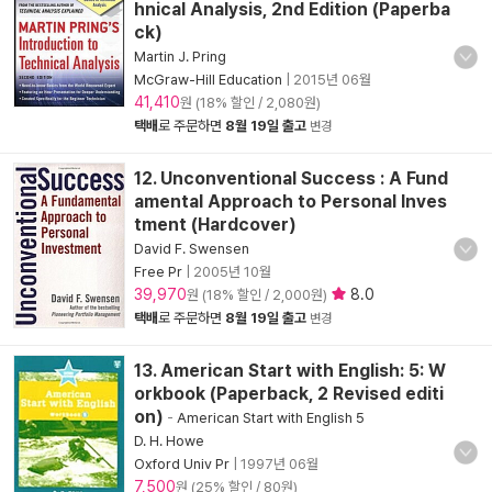
hnical Analysis, 2nd Edition (Paperba
ck)
Martin J. Pring
McGraw-Hill Education
|
2015년 06월
41,410
원 (18% 할인 / 2,080원)
택배
로 주문하면
8월 19일 출고
변경
12. Unconventional Success : A Fund
amental Approach to Personal Inves
tment (Hardcover)
David F. Swensen
Free Pr
|
2005년 10월
39,970
8.0
원 (18% 할인 / 2,000원)
택배
로 주문하면
8월 19일 출고
변경
13. American Start with English: 5: W
orkbook (Paperback, 2 Revised editi
on)
-
American Start with English 5
D. H. Howe
Oxford Univ Pr
|
1997년 06월
7,500
원 (25% 할인 / 80원)