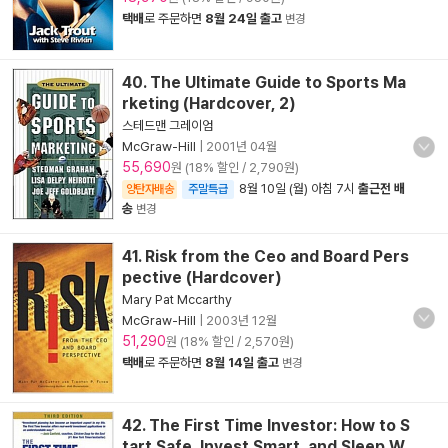
택배
로 주문하면
8월 24일 출고
변경
40. The Ultimate Guide to Sports Ma
rketing (Hardcover, 2)
스테드맨 그레이엄
McGraw-Hill
|
2001년 04월
55,690
원 (18% 할인 / 2,790원)
8월 10일 (월) 아침 7시
출근전 배
양탄자배송
주말특급
송
변경
41. Risk from the Ceo and Board Pers
pective (Hardcover)
Mary Pat Mccarthy
McGraw-Hill
|
2003년 12월
51,290
원 (18% 할인 / 2,570원)
택배
로 주문하면
8월 14일 출고
변경
42. The First Time Investor: How to S
tart Safe, Invest Smart, and Sleep W