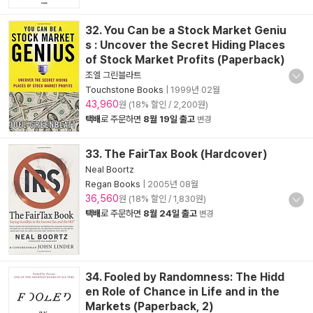
32. You Can be a Stock Market Geniu
s : Uncover the Secret Hiding Places
of Stock Market Profits (Paperback)
조엘 그린블라트
Touchstone Books
|
1999년 02월
43,960
원 (18% 할인 / 2,200원)
택배
로 주문하면
8월 19일 출고
변경
33. The FairTax Book (Hardcover)
Neal Boortz
Regan Books
|
2005년 08월
36,560
원 (18% 할인 / 1,830원)
택배
로 주문하면
8월 24일 출고
변경
34. Fooled by Randomness: The Hidd
en Role of Chance in Life and in the
Markets (Paperback, 2)