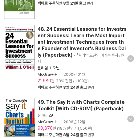
택배
로 주문하면
8월 21일 출고
변경
48. 24 Essential Lessons for Investm
ent Success: Learn the Most Import
ant Investment Techniques from th
e Founder of Investor's Business Dai
ly (Paperback)
- 『윌리엄 오닐의 이기는 투자』 원
서
윌리엄 J. 오닐
McGraw-Hill
|
2000년 01월
21,980
원 (18% 할인 / 1,100원)
택배
로 주문하면
8월 24일 출고
변경
49. The Say It with Charts Complete
Toolkit [With CD-ROM] (Paperback)
진 젤라즈니
McGraw-Hill
|
2006년 12월
90,870
원 (18% 할인 / 4,550원)
택배
로 주문하면
8월 24일 출고
변경