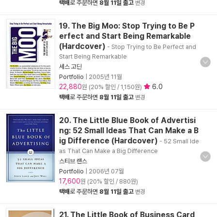
택배
로 주문하면
8월 11일 출고
변경
19. The Big Moo: Stop Trying to Be P
erfect and Start Being Remarkable
(Hardcover)
- Stop Trying to Be Perfect and
Start Being Remarkable
세스 고딘
Portfolio
|
2005년 11월
22,880
6.0
원 (20% 할인 / 1,150원)
택배
로 주문하면
8월 11일 출고
변경
20. The Little Blue Book of Advertisi
ng: 52 Small Ideas That Can Make a B
ig Difference (Hardcover)
- 52 Small Ide
as That Can Make a Big Difference
스티브 랜스
Portfolio
|
2006년 07월
17,600
원 (20% 할인 / 880원)
택배
로 주문하면
8월 11일 출고
변경
21. The Little Book of Business Card