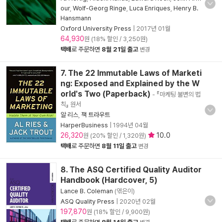
our
,
Wolf-Georg Ringe
,
Luca Enriques
,
Henry B.
Hansmann
Oxford University Press
|
2017년 01월
64,930
원 (18% 할인 / 3,250원)
택배
로 주문하면
8월 21일 출고
변경
7. The 22 Immutable Laws of Marketi
ng: Exposed and Explained by the W
orld's Two (Paperback)
- 『마케팅 불변의 법
칙』 원서
알 리스
,
잭 트라우트
HarperBusiness
|
1994년 04월
26,320
10.0
원 (20% 할인 / 1,320원)
택배
로 주문하면
8월 11일 출고
변경
8. The ASQ Certified Quality Auditor
Handbook (Hardcover, 5)
Lance B. Coleman
(엮은이)
ASQ Quality Press
|
2020년 02월
197,870
원 (18% 할인 / 9,900원)