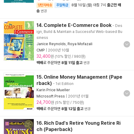
8월 10일 (월) 아침 7시
출근전 배
양탄자배송
주말특급
송
변경
14. Complete E-Commerce Book
- Des
ign, Build & Maintain a Successful Web-based Bu
siness
Janice Reynolds
,
Roya Mofazali
CMP
|
2000년 10월
32,400
원 (10% 할인 / 980원)
택배
로 주문하면
8월 11일 출고
변경
15. Online Money Management (Pape
rback)
- 1st Edition
Karin Price Mueller
Microsoft Press
|
2001년 01월
24,700
원 (5% 할인 / 750원)
택배
로 주문하면
8월 12일 출고
변경
16. Rich Dad's Retire Young Retire Ri
ch (Paperback)