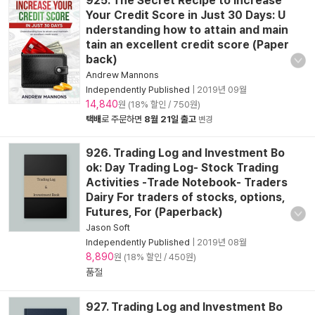
925. The Secret Recipe to Increase
Your Credit Score in Just 30 Days: U
nderstanding how to attain and main
tain an excellent credit score (Paper
back)
Andrew Mannons
Independently Published
|
2019년 09월
14,840
원 (18% 할인 / 750원)
택배
로 주문하면
8월 21일 출고
변경
926. Trading Log and Investment Bo
ok: Day Trading Log- Stock Trading
Activities -Trade Notebook- Traders
Dairy For traders of stocks, options,
Futures, For (Paperback)
Jason Soft
Independently Published
|
2019년 08월
8,890
원 (18% 할인 / 450원)
품절
927. Trading Log and Investment Bo