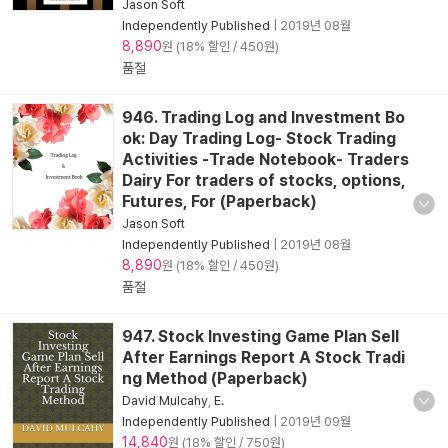
Jason Soft
Independently Published
|
2019년 08월
8,890
원 (18% 할인 / 450원)
품절
946. Trading Log and Investment Bo
ok: Day Trading Log- Stock Trading
Activities -Trade Notebook- Traders
Dairy For traders of stocks, options,
Futures, For (Paperback)
Jason Soft
Independently Published
|
2019년 08월
8,890
원 (18% 할인 / 450원)
품절
947. Stock Investing Game Plan Sell
After Earnings Report A Stock Tradi
ng Method (Paperback)
David Mulcahy
,
E.
Independently Published
|
2019년 09월
14,840
원 (18% 할인 / 750원)