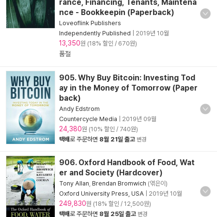
rance, Financing, Tenants, Maintena
nce - Bookkeepin (Paperback)
Loveoflink Publishers
Independently Published
|
2019년 10월
13,350
원 (18% 할인 / 670원)
품절
905. Why Buy Bitcoin: Investing Tod
ay in the Money of Tomorrow (Paper
back)
Andy Edstrom
Countercycle Media
|
2019년 09월
24,380
원 (10% 할인 / 740원)
택배
로 주문하면
8월 21일 출고
변경
906. Oxford Handbook of Food, Wat
er and Society (Hardcover)
Tony Allan
,
Brendan Bromwich
(엮은이)
Oxford University Press, USA
|
2019년 10월
249,830
원 (18% 할인 / 12,500원)
택배
로 주문하면
8월 25일 출고
변경