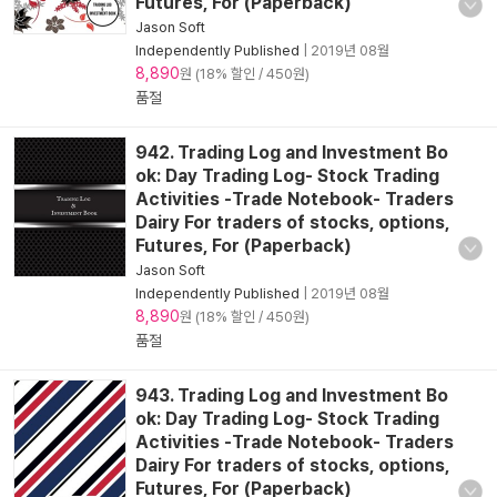
Futures, For (Paperback)
Jason Soft
Independently Published
|
2019년 08월
8,890
원 (18% 할인 / 450원)
품절
942. Trading Log and Investment Bo
ok: Day Trading Log- Stock Trading
Activities -Trade Notebook- Traders
Dairy For traders of stocks, options,
Futures, For (Paperback)
Jason Soft
Independently Published
|
2019년 08월
8,890
원 (18% 할인 / 450원)
품절
943. Trading Log and Investment Bo
ok: Day Trading Log- Stock Trading
Activities -Trade Notebook- Traders
Dairy For traders of stocks, options,
Futures, For (Paperback)