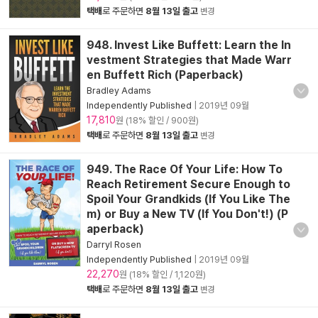
택배
로 주문하면
8월 13일 출고
변경
948. Invest Like Buffett: Learn the In
vestment Strategies that Made Warr
en Buffett Rich (Paperback)
Bradley Adams
Independently Published
|
2019년 09월
17,810
원 (18% 할인 / 900원)
택배
로 주문하면
8월 13일 출고
변경
949. The Race Of Your Life: How To
Reach Retirement Secure Enough to
Spoil Your Grandkids (If You Like The
m) or Buy a New TV (If You Don't!) (P
aperback)
Darryl Rosen
Independently Published
|
2019년 09월
22,270
원 (18% 할인 / 1,120원)
택배
로 주문하면
8월 13일 출고
변경