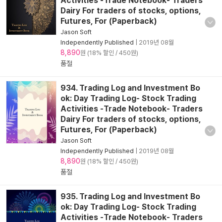
Activities -Trade Notebook- Traders
Dairy For traders of stocks, options,
Futures, For (Paperback)
Jason Soft
Independently Published
|
2019년 08월
8,890
원 (18% 할인 / 450원)
품절
934. Trading Log and Investment Bo
ok: Day Trading Log- Stock Trading
Activities -Trade Notebook- Traders
Dairy For traders of stocks, options,
Futures, For (Paperback)
Jason Soft
Independently Published
|
2019년 08월
8,890
원 (18% 할인 / 450원)
품절
935. Trading Log and Investment Bo
ok: Day Trading Log- Stock Trading
Activities -Trade Notebook- Traders