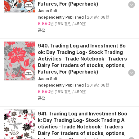
Futures, For (Paperback)
Jason Soft
Independently Published
|
2019년 08월
8,890
원 (18% 할인 / 450원)
품절
940. Trading Log and Investment Bo
ok: Day Trading Log- Stock Trading
Activities -Trade Notebook- Traders
Dairy For traders of stocks, options,
Futures, For (Paperback)
Jason Soft
Independently Published
|
2019년 08월
8,890
원 (18% 할인 / 450원)
품절
941. Trading Log and Investment Boo
k: Day Trading Log- Stock Trading A
ctivities -Trade Notebook- Traders
Dairy For traders of stocks, options,