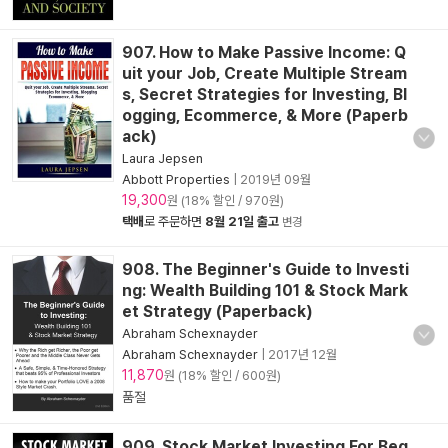
907. How to Make Passive Income: Q
uit your Job, Create Multiple Stream
s, Secret Strategies for Investing, Bl
ogging, Ecommerce, & More (Paperb
ack)
Laura Jepsen
Abbott Properties
|
2019년 09월
19,300
원 (18% 할인 / 970원)
택배
로 주문하면
8월 21일 출고
변경
908. The Beginner's Guide to Investi
ng: Wealth Building 101 & Stock Mark
et Strategy (Paperback)
Abraham Schexnayder
Abraham Schexnayder
|
2017년 12월
11,870
원 (18% 할인 / 600원)
품절
909. Stock Market Investing For Beg