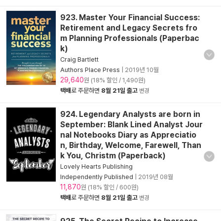
923. Master Your Financial Success:
Retirement and Legacy Secrets fro
m Planning Professionals (Paperbac
k)
Craig Bartlett
Authors Place Press
|
2019년 10월
29,640
원 (18% 할인 / 1,490원)
택배
로 주문하면
8월 21일 출고
변경
924. Legendary Analysts are born in
September: Blank Lined Analyst Jour
nal Notebooks Diary as Appreciatio
n, Birthday, Welcome, Farewell, Than
k You, Christm (Paperback)
Lovely Hearts Publishing
Independently Published
|
2019년 08월
11,870
원 (18% 할인 / 600원)
택배
로 주문하면
8월 21일 출고
변경