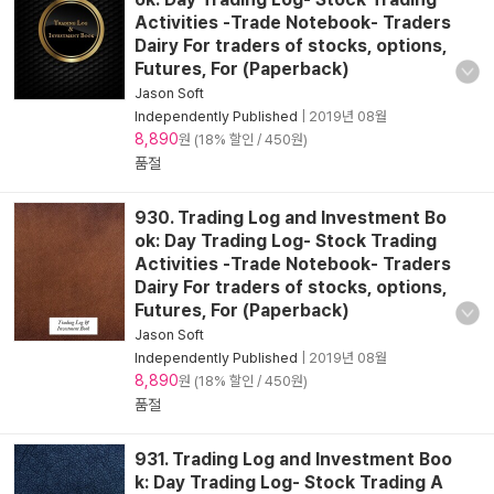
Activities -Trade Notebook- Traders
Dairy For traders of stocks, options,
Futures, For (Paperback)
Jason Soft
Independently Published
|
2019년 08월
8,890
원 (18% 할인 / 450원)
품절
930. Trading Log and Investment Bo
ok: Day Trading Log- Stock Trading
Activities -Trade Notebook- Traders
Dairy For traders of stocks, options,
Futures, For (Paperback)
Jason Soft
Independently Published
|
2019년 08월
8,890
원 (18% 할인 / 450원)
품절
931. Trading Log and Investment Boo
k: Day Trading Log- Stock Trading A