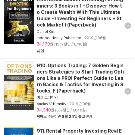
inners: 3 Books in 1 - Discover How t
o Create Wealth With This Ultimate
Guide - Investing For Beginners + St
ock Market I (Paperback)
Daniel Kim
Independently Published
|
2019년 06월
34,170
원 (18% 할인 / 1,710원)
품절
910. Options Trading: 7 Golden Begin
ners Strategies to Start Trading Opti
ons Like a PRO! Perfect Guide to Lea
rn Basics & Tactics for Investing in S
tocks, F (Paperback)
마크 그레이엄
Vaclav Vrbensky
|
2019년 08월
34,340
원 (5% 할인 / 1,040원)
택배
로 주문하면
8월 24일 출고
변경
911. Rental Property Investing Real E