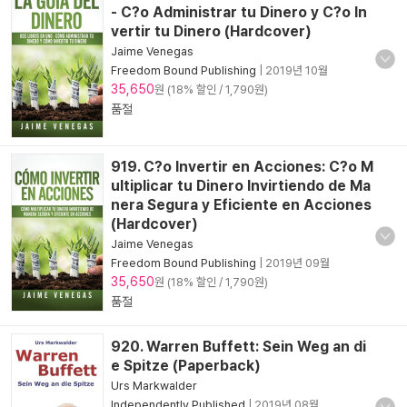
- C?o Administrar tu Dinero y C?o In
vertir tu Dinero (Hardcover)
Jaime Venegas
Freedom Bound Publishing
|
2019년 10월
35,650
원 (18% 할인 / 1,790원)
품절
919. C?o Invertir en Acciones: C?o M
ultiplicar tu Dinero Invirtiendo de Ma
nera Segura y Eficiente en Acciones
(Hardcover)
Jaime Venegas
Freedom Bound Publishing
|
2019년 09월
35,650
원 (18% 할인 / 1,790원)
품절
920. Warren Buffett: Sein Weg an di
e Spitze (Paperback)
Urs Markwalder
Independently Published
|
2019년 08월