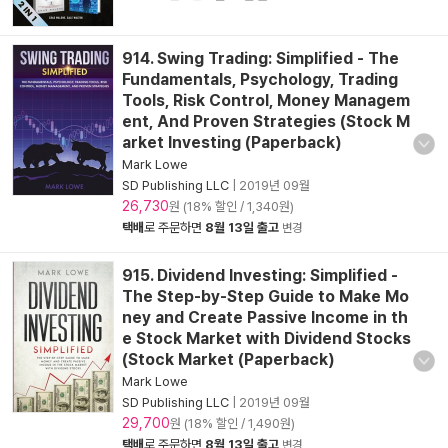
914. Swing Trading: Simplified - The
Fundamentals, Psychology, Trading
Tools, Risk Control, Money Managem
ent, And Proven Strategies (Stock M
arket Investing (Paperback)
Mark Lowe
SD Publishing LLC
|
2019년 09월
26,730
원 (18% 할인 / 1,340원)
택배
로 주문하면
8월 13일 출고
변경
915. Dividend Investing: Simplified -
The Step-by-Step Guide to Make Mo
ney and Create Passive Income in th
e Stock Market with Dividend Stocks
(Stock Market (Paperback)
Mark Lowe
SD Publishing LLC
|
2019년 09월
29,700
원 (18% 할인 / 1,490원)
택배
로 주문하면
8월 13일 출고
변경