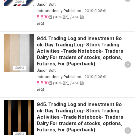
Jason Soft
Independently Published
|
2019년 08월
8,890
원 (18% 할인 / 450원)
품절
944. Trading Log and Investment Bo
ok: Day Trading Log- Stock Trading
Activities -Trade Notebook- Traders
Dairy For traders of stocks, options,
Futures, For (Paperback)
Jason Soft
Independently Published
|
2019년 08월
8,890
원 (18% 할인 / 450원)
품절
945. Trading Log and Investment Bo
ok: Day Trading Log- Stock Trading
Activities -Trade Notebook- Traders
Dairy For traders of stocks, options,
Futures, For (Paperback)