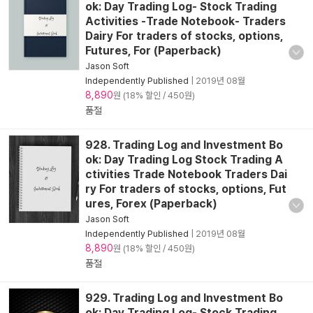
ok: Day Trading Log- Stock Trading
Activities -Trade Notebook- Traders
Dairy For traders of stocks, options,
Futures, For (Paperback)
Jason Soft
Independently Published
|
2019년 08월
8,890
원 (18% 할인 / 450원)
품절
928. Trading Log and Investment Bo
ok: Day Trading Log Stock Trading A
ctivities Trade Notebook Traders Dai
ry For traders of stocks, options, Fut
ures, Forex (Paperback)
Jason Soft
Independently Published
|
2019년 08월
8,890
원 (18% 할인 / 450원)
품절
929. Trading Log and Investment Bo
ok: Day Trading Log- Stock Trading