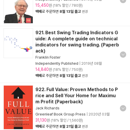
15,450
원 (18% 할인 / 780원)
택배
로 주문하면
8월 13일 출고
변경
921. Best Swing Trading Indicators G
uide: A complete guide on technical
indicators for swing trading. (Paperb
ack)
Franklin Foster
Independently Published
|
2019년 08월
14,840
원 (18% 할인 / 750원)
택배
로 주문하면
8월 13일 출고
변경
922. Full Value: Proven Methods to P
rice and Sell Your Home for Maximu
m Profit (Paperback)
Jack Richards
Greenleaf Book Group Press
|
2020년 03월
31,130
원 (18% 할인 / 1,560원)
택배
로 주문하면
8월 21일 출고
변경