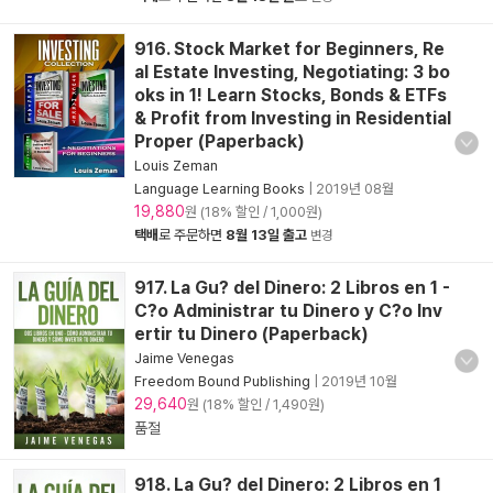
916. Stock Market for Beginners, Re
al Estate Investing, Negotiating: 3 bo
oks in 1! Learn Stocks, Bonds & ETFs
& Profit from Investing in Residential
Proper (Paperback)
Louis Zeman
Language Learning Books
|
2019년 08월
19,880
원 (18% 할인 / 1,000원)
택배
로 주문하면
8월 13일 출고
변경
917. La Gu? del Dinero: 2 Libros en 1 -
C?o Administrar tu Dinero y C?o Inv
ertir tu Dinero (Paperback)
Jaime Venegas
Freedom Bound Publishing
|
2019년 10월
29,640
원 (18% 할인 / 1,490원)
품절
918. La Gu? del Dinero: 2 Libros en 1