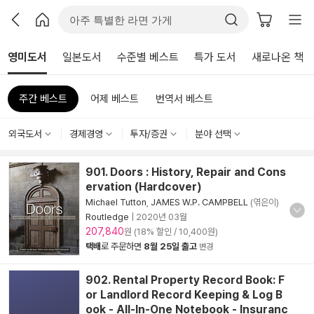
영미도서
일본도서
수준별 베스트
특가 도서
새로나온 책
주간 베스트
어제 베스트
번역서 베스트
외국도서
경제경영
투자/증권
분야 선택
901. Doors : History, Repair and Cons
ervation (Hardcover)
Michael Tutton
,
JAMES W.P. CAMPBELL
(엮은이)
Routledge
|
2020년 03월
207,840
원 (18% 할인 / 10,400원)
택배
로 주문하면
8월 25일 출고
변경
902. Rental Property Record Book: F
or Landlord Record Keeping & Log B
ook - All-In-One Notebook - Insuranc