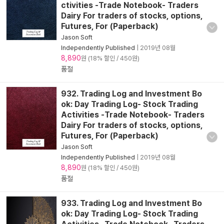
ctivities -Trade Notebook- Traders
Dairy For traders of stocks, options,
Futures, For (Paperback)
Jason Soft
Independently Published
|
2019년 08월
8,890
원 (18% 할인 / 450원)
품절
932. Trading Log and Investment Bo
ok: Day Trading Log- Stock Trading
Activities -Trade Notebook- Traders
Dairy For traders of stocks, options,
Futures, For (Paperback)
Jason Soft
Independently Published
|
2019년 08월
8,890
원 (18% 할인 / 450원)
품절
933. Trading Log and Investment Bo
ok: Day Trading Log- Stock Trading