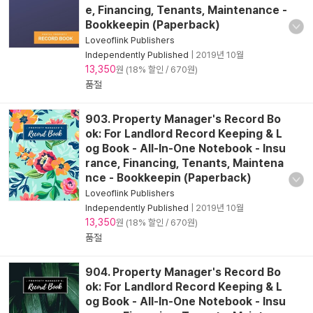
e, Financing, Tenants, Maintenance -
Bookkeepin (Paperback)
Loveoflink Publishers
Independently Published
|
2019년 10월
13,350
원 (18% 할인 / 670원)
품절
903. Property Manager's Record Bo
ok: For Landlord Record Keeping & L
og Book - All-In-One Notebook - Insu
rance, Financing, Tenants, Maintena
nce - Bookkeepin (Paperback)
Loveoflink Publishers
Independently Published
|
2019년 10월
13,350
원 (18% 할인 / 670원)
품절
904. Property Manager's Record Bo
ok: For Landlord Record Keeping & L
og Book - All-In-One Notebook - Insu