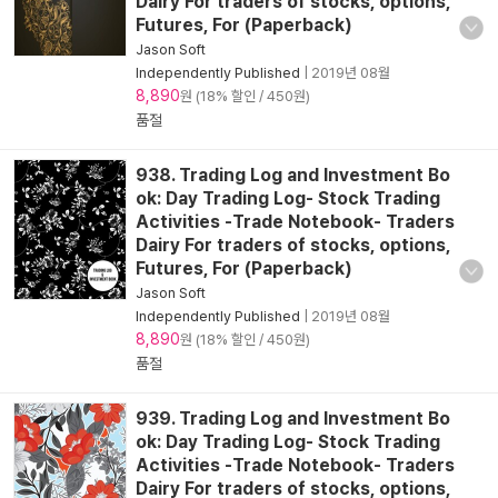
Dairy For traders of stocks, options,
Futures, For (Paperback)
Jason Soft
Independently Published
|
2019년 08월
8,890
원 (18% 할인 / 450원)
품절
938. Trading Log and Investment Bo
ok: Day Trading Log- Stock Trading
Activities -Trade Notebook- Traders
Dairy For traders of stocks, options,
Futures, For (Paperback)
Jason Soft
Independently Published
|
2019년 08월
8,890
원 (18% 할인 / 450원)
품절
939. Trading Log and Investment Bo
ok: Day Trading Log- Stock Trading
Activities -Trade Notebook- Traders
Dairy For traders of stocks, options,