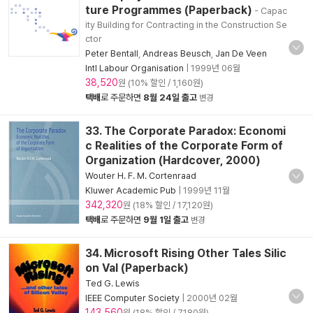
ture Programmes (Paperback)
- Capac
ity Building for Contracting in the Construction Se
ctor
Peter Bentall
,
Andreas Beusch
,
Jan De Veen
Intl Labour Organisation
|
1999년 06월
38,520
원 (10% 할인 / 1,160원)
택배
로 주문하면
8월 24일 출고
변경
33. The Corporate Paradox: Economi
c Realities of the Corporate Form of
Organization (Hardcover, 2000)
Wouter H. F. M. Cortenraad
Kluwer Academic Pub
|
1999년 11월
342,320
원 (18% 할인 / 17,120원)
택배
로 주문하면
9월 1일 출고
변경
34. Microsoft Rising Other Tales Silic
on Val (Paperback)
Ted G. Lewis
IEEE Computer Society
|
2000년 02월
143,560
원 (18% 할인 / 7,180원)