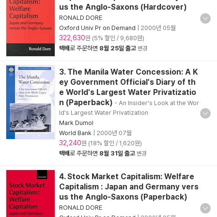
us the Anglo-Saxons (Hardcover)
RONALD DORE
Oxford Univ Pr on Demand
|
2000년 05월
322,630
원 (5% 할인 / 9,680원)
택배
로 주문하면
8월 25일 출고
변경
3. The Manila Water Concession: A K
ey Government Official's Diary of th
e World's Largest Water Privatizatio
n (Paperback)
- An Insider's Look at the Wor
ld's Largest Water Privatization
Mark Dumol
World Bank
|
2000년 07월
32,240
원 (18% 할인 / 1,620원)
택배
로 주문하면
8월 31일 출고
변경
4. Stock Market Capitalism: Welfare
Capitalism : Japan and Germany vers
us the Anglo-Saxons (Paperback)
RONALD DORE