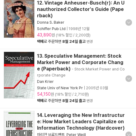
12. Vintage Anheuser-Busch(r): An U
nauthorized Collector's Guide (Pape
rback)
Donna S. Baker
Schiffer Pub Ltd
|
1998년 12월
43,890
원 (18% 할인 / 2,200원)
택배
로 주문하면
8월 24일 출고
변경
13. Speculative Management: Stock
Market Power and Corporate Chang
e (Paperback)
- Stock Market Power and Co
rporate Change
Dan Krier
State Univ of New York Pr
|
2005년 03월
54,150
원 (18% 할인 / 2,710원)
택배
로 주문하면
8월 24일 출고
변경
14. Leveraging the New Infrastructur
e: How Market Leaders Capitalize on
Information Technology (Hardcover)
마리안 브로드벤트
,
Peter Weill