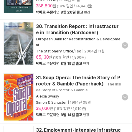
288,800
원 (18% 할인 / 14,440원)
택배
로 주문하면
8월 26일 출고
변경
30. Transition Report : Infrastractur
e in Transition (Hardcover)
European Bank for Reconstruction & Developme
nt
The Stationery Office/Tso
|
2004년 11월
65,130
원 (10% 할인 / 1,960원)
택배
로 주문하면
8월 19일 출고
변경
31. Soap Opera: The Inside Story of P
rocter & Gamble (Paperback)
- The Insi
de Story of Proctor & Gamble
Alecia Swasy
Simon & Schuster
|
1994년 09월
38,030
원 (18% 할인 / 1,910원)
택배
로 주문하면
8월 14일 출고
변경
32. Employment-Intensive Infrastruc