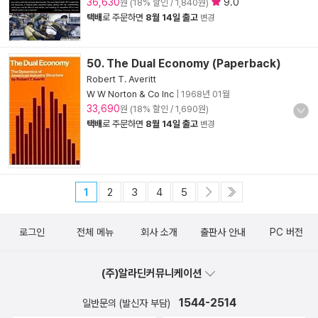
36,630
9.0
원 (18% 할인 / 1,840원)
택배
로 주문하면
8월 14일 출고
변경
50. The Dual Economy (Paperback)
Robert T. Averitt
W W Norton & Co Inc
|
1968년 01월
33,690
원 (18% 할인 / 1,690원)
택배
로 주문하면
8월 14일 출고
변경
1
2
3
4
5
로그인
전체 메뉴
회사 소개
출판사 안내
PC 버전
(주)알라딘커뮤니케이션
1544-2514
일반문의 (발신자 부담)