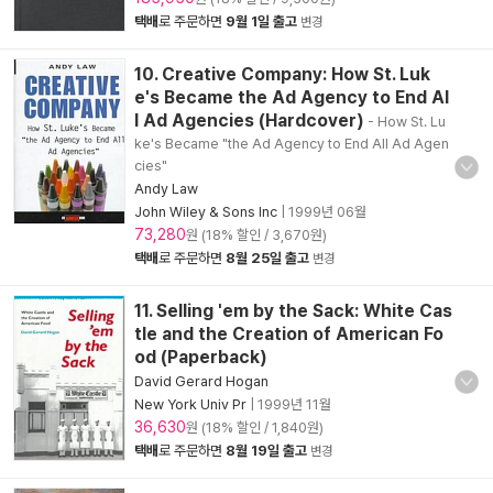
택배
로 주문하면
9월 1일 출고
변경
10. Creative Company: How St. Luk
e's Became the Ad Agency to End Al
l Ad Agencies (Hardcover)
- How St. Lu
ke's Became "the Ad Agency to End All Ad Agen
cies"
Andy Law
John Wiley & Sons Inc
|
1999년 06월
73,280
원 (18% 할인 / 3,670원)
택배
로 주문하면
8월 25일 출고
변경
11. Selling 'em by the Sack: White Cas
tle and the Creation of American Fo
od (Paperback)
David Gerard Hogan
New York Univ Pr
|
1999년 11월
36,630
원 (18% 할인 / 1,840원)
택배
로 주문하면
8월 19일 출고
변경