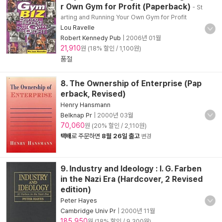
r Own Gym for Profit (Paperback)
- St
arting and Running Your Own Gym for Profit
Lou Ravelle
Robert Kennedy Pub
|
2006년 01월
21,910
원 (18% 할인 / 1,100원)
품절
8. The Ownership of Enterprise (Pap
erback, Revised)
Henry Hansmann
Belknap Pr
|
2000년 03월
70,060
원 (20% 할인 / 2,110원)
택배
로 주문하면
8월 26일 출고
변경
9. Industry and Ideology : I. G. Farben
in the Nazi Era (Hardcover, 2 Revised
edition)
Peter Hayes
Cambridge Univ Pr
|
2000년 11월
185,950
원 (18% 할인 / 9,300원)