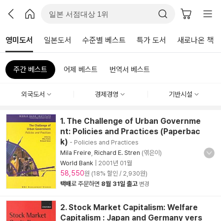
영미도서
일본도서
수준별 베스트
특가 도서
새로나온 책
주간 베스트
어제 베스트
번역서 베스트
외국도서
경제경영
기반시설
1. The Challenge of Urban Governme
nt: Policies and Practices (Paperbac
k)
- Policies and Practices
Mila Freire
,
Richard E. Stren
(엮은이)
World Bank
|
2001년 01월
58,550
원 (18% 할인 / 2,930원)
택배
로 주문하면
8월 31일 출고
변경
2. Stock Market Capitalism: Welfare
Capitalism : Japan and Germany vers