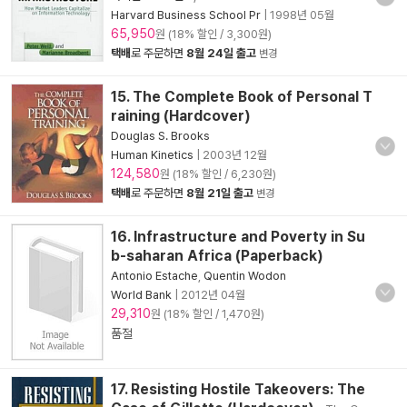
Harvard Business School Pr
|
1998년 05월
65,950
원 (18% 할인 / 3,300원)
택배
로 주문하면
8월 24일 출고
변경
15. The Complete Book of Personal T
raining (Hardcover)
Douglas S. Brooks
Human Kinetics
|
2003년 12월
124,580
원 (18% 할인 / 6,230원)
택배
로 주문하면
8월 21일 출고
변경
16. Infrastructure and Poverty in Su
b-saharan Africa (Paperback)
Antonio Estache
,
Quentin Wodon
World Bank
|
2012년 04월
29,310
원 (18% 할인 / 1,470원)
품절
17. Resisting Hostile Takeovers: The