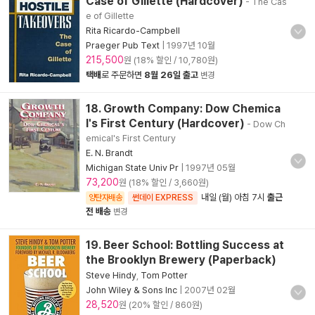
Case of Gillette (Hardcover)
- The Cas
e of Gillette
Rita Ricardo-Campbell
Praeger Pub Text
|
1997년 10월
215,500
원 (18% 할인 / 10,780원)
택배
로 주문하면
8월 26일 출고
변경
18. Growth Company: Dow Chemica
l's First Century (Hardcover)
- Dow Ch
emical's First Century
E. N. Brandt
Michigan State Univ Pr
|
1997년 05월
73,200
원 (18% 할인 / 3,660원)
내일 (월) 아침 7시
출근
양탄자배송
썬데이 EXPRESS
전 배송
변경
19. Beer School: Bottling Success at
the Brooklyn Brewery (Paperback)
Steve Hindy
,
Tom Potter
John Wiley & Sons Inc
|
2007년 02월
28,520
원 (20% 할인 / 860원)