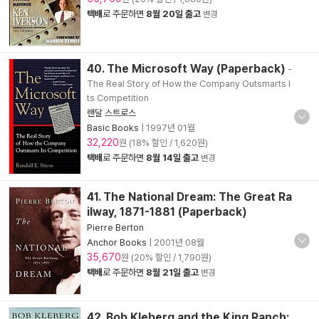
택배
로 주문하면
8월 20일 출고
변경
40. The Microsoft Way (Paperback)
-
The Real Story of How the Company Outsmarts I
ts Competition
랜달 스트로스
Basic Books
|
1997년 01월
32,220
원 (18% 할인 / 1,620원)
택배
로 주문하면
8월 14일 출고
변경
41. The National Dream: The Great Ra
ilway, 1871-1881 (Paperback)
Pierre Berton
Anchor Books
|
2001년 08월
35,670
원 (20% 할인 / 1,790원)
택배
로 주문하면
8월 21일 출고
변경
42. Bob Kleberg and the King Ranch: