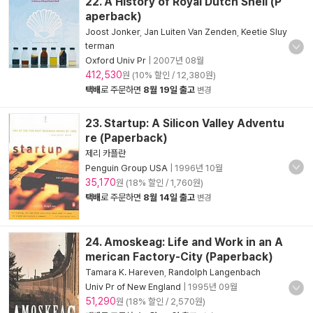
22. A History of Royal Dutch Shell (P
aperback)
Joost Jonker
,
Jan Luiten Van Zenden
,
Keetie Sluy
terman
Oxford Univ Pr
|
2007년 08월
412,530
원 (10% 할인 / 12,380원)
택배
로 주문하면
8월 19일 출고
변경
23. Startup: A Silicon Valley Adventu
re (Paperback)
제리 카플란
Penguin Group USA
|
1996년 10월
35,170
원 (18% 할인 / 1,760원)
택배
로 주문하면
8월 14일 출고
변경
24. Amoskeag: Life and Work in an A
merican Factory-City (Paperback)
Tamara K. Hareven
,
Randolph Langenbach
Univ Pr of New England
|
1995년 09월
51,290
원 (18% 할인 / 2,570원)