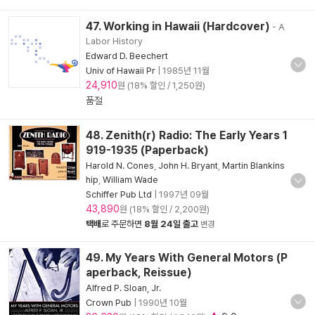
47. Working in Hawaii (Hardcover)
- A
Labor History
Edward D. Beechert
Univ of Hawaii Pr
|
1985년 11월
24,910
원 (18% 할인 / 1,250원)
품절
48. Zenith(r) Radio: The Early Years 1
919-1935 (Paperback)
Harold N. Cones
,
John H. Bryant
,
Martin Blankins
hip
,
William Wade
Schiffer Pub Ltd
|
1997년 09월
43,890
원 (18% 할인 / 2,200원)
택배
로 주문하면
8월 24일 출고
변경
49. My Years With General Motors (P
aperback, Reissue)
Alfred P. Sloan, Jr.
Crown Pub
|
1990년 10월