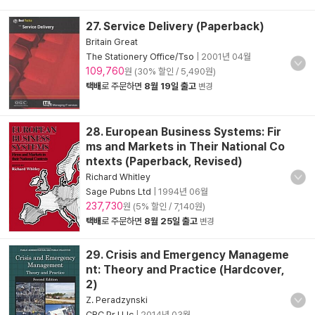
27. Service Delivery (Paperback)
Britain Great
The Stationery Office/Tso
|
2001년 04월
109,760
원 (30% 할인 / 5,490원)
택배
로 주문하면
8월 19일 출고
변경
28. European Business Systems: Fir
ms and Markets in Their National Co
ntexts (Paperback, Revised)
Richard Whitley
Sage Pubns Ltd
|
1994년 06월
237,730
원 (5% 할인 / 7,140원)
택배
로 주문하면
8월 25일 출고
변경
29. Crisis and Emergency Manageme
nt: Theory and Practice (Hardcover,
2)
Z. Peradzynski
CRC Pr I Llc
|
2014년 03월