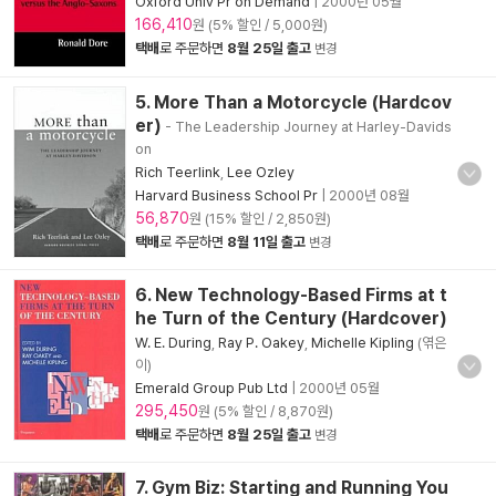
Oxford Univ Pr on Demand
|
2000년 05월
166,410
원 (5% 할인 / 5,000원)
택배
로 주문하면
8월 25일 출고
변경
5. More Than a Motorcycle (Hardcov
er)
- The Leadership Journey at Harley-Davids
on
Rich Teerlink
,
Lee Ozley
Harvard Business School Pr
|
2000년 08월
56,870
원 (15% 할인 / 2,850원)
택배
로 주문하면
8월 11일 출고
변경
6. New Technology-Based Firms at t
he Turn of the Century (Hardcover)
W. E. During
,
Ray P. Oakey
,
Michelle Kipling
(엮은
이)
Emerald Group Pub Ltd
|
2000년 05월
295,450
원 (5% 할인 / 8,870원)
택배
로 주문하면
8월 25일 출고
변경
7. Gym Biz: Starting and Running You