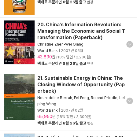
택배
로 주문하면
8월 25일 출고
변경
20. China's Information Revolution:
Managing the Economic and Social T
ransformation (Paperback)
Christine Zhen-Wei Qiang
World Bank
|
2007년 05월
43,890
원 (18% 할인 / 2,200원)
택배
로 주문하면
8월 26일 출고
변경
21. Sustainable Energy in China: The
Closing Window of Opportunity (Pap
erback)
Noureddine Berrah
,
Fei Feng
,
Roland Priddle
,
Lei
ping Wang
World Bank
|
2007년 02월
65,950
원 (18% 할인 / 3,300원)
택배
로 주문하면
8월 26일 출고
변경