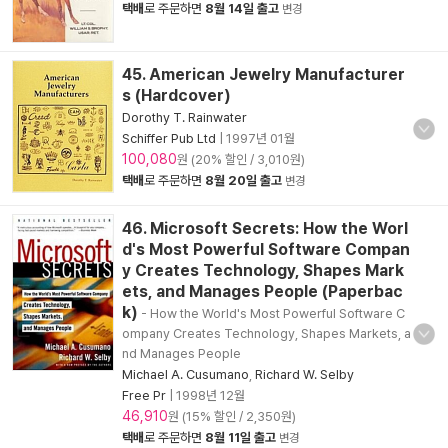
택배
로 주문하면
8월 14일 출고
변경
45. American Jewelry Manufacturer
s (Hardcover)
Dorothy T. Rainwater
Schiffer Pub Ltd
|
1997년 01월
100,080
원 (20% 할인 / 3,010원)
택배
로 주문하면
8월 20일 출고
변경
46. Microsoft Secrets: How the Worl
d's Most Powerful Software Compan
y Creates Technology, Shapes Mark
ets, and Manages People (Paperbac
k)
- How the World's Most Powerful Software C
ompany Creates Technology, Shapes Markets, a
nd Manages People
Michael A. Cusumano
,
Richard W. Selby
Free Pr
|
1998년 12월
46,910
원 (15% 할인 / 2,350원)
택배
로 주문하면
8월 11일 출고
변경