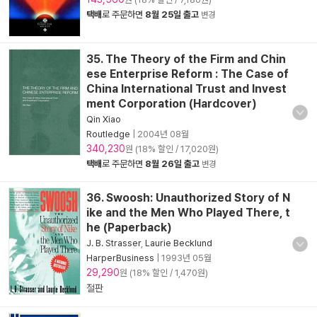
택배
로 주문하면
8월 25일 출고
변경
35. The Theory of the Firm and Chin
ese Enterprise Reform : The Case of
China International Trust and Invest
ment Corporation (Hardcover)
Qin Xiao
Routledge
|
2004년 08월
340,230
원 (18% 할인 / 17,020원)
택배
로 주문하면
8월 26일 출고
변경
36. Swoosh: Unauthorized Story of N
ike and the Men Who Played There, t
he (Paperback)
J. B. Strasser
,
Laurie Becklund
HarperBusiness
|
1993년 05월
29,290
원 (18% 할인 / 1,470원)
절판