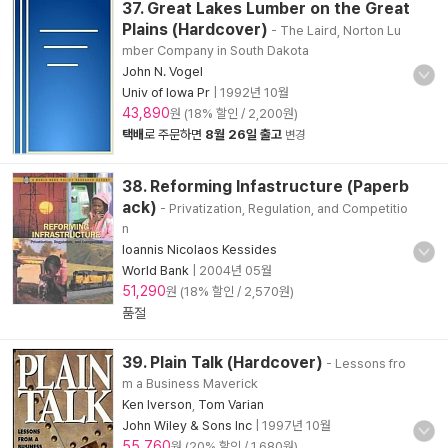
37. Great Lakes Lumber on the Great
Plains (Hardcover)
- The Laird, Norton Lu
mber Company in South Dakota
John N. Vogel
Univ of Iowa Pr
|
1992년 10월
43,890
원 (18% 할인 / 2,200원)
택배
로 주문하면
8월 26일 출고
변경
38. Reforming Infastructure (Paperb
ack)
- Privatization, Regulation, and Competitio
n
Ioannis Nicolaos Kessides
World Bank
|
2004년 05월
51,290
원 (18% 할인 / 2,570원)
품절
39. Plain Talk (Hardcover)
- Lessons fro
m a Business Maverick
Ken Iverson
,
Tom Varian
John Wiley & Sons Inc
|
1997년 10월
55,760
원 (20% 할인 / 1,680원)