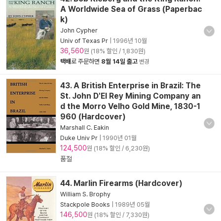
A Worldwide Sea of Grass (Paperbac
k)
John Cypher
Univ of Texas Pr
|
1996년 10월
36,560
원 (18% 할인 / 1,830원)
택배
로 주문하면
8월 14일 출고
변경
43. A British Enterprise in Brazil: The
St. John D'El Rey Mining Company an
d the Morro Velho Gold Mine, 1830-1
960 (Hardcover)
Marshall C. Eakin
Duke Univ Pr
|
1990년 01월
124,500
원 (18% 할인 / 6,230원)
품절
44. Marlin Firearms (Hardcover)
William S. Brophy
Stackpole Books
|
1989년 05월
146,500
원 (18% 할인 / 7,330원)