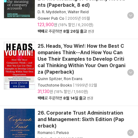
nts (Paperback, 8 ed)
D. R. Myddelton
,
Walter Reid
Gower Pub Co
|
2005년 05월
123,900
원 (18% 할인 / 6,200원)
택배
로 주문하면
8월 26일 출고
변경
25. Heads, You Win!: How the Best C
ompanies Think--And How You Can
Use Their Examples to Develop Criti
cal Thinking Within Your Own Organi
za (Paperback)
Quinn Spitzer
,
Ron Evans
Touchstone Books
|
1999년 02월
31,130
원 (18% 할인 / 1,560원)
택배
로 주문하면
8월 14일 출고
변경
26. Corporate Trust Administration
and Management: Sixth Edition (Pap
erback)
Romano I. Peluso