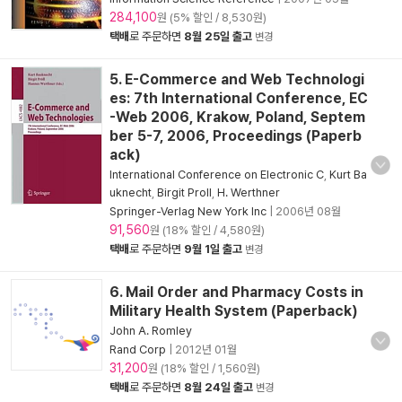
284,100
원 (5% 할인 / 8,530원)
택배
로 주문하면
8월 25일 출고
변경
5. E-Commerce and Web Technologi
es: 7th International Conference, EC
-Web 2006, Krakow, Poland, Septem
ber 5-7, 2006, Proceedings (Paperb
ack)
International Conference on Electronic C
,
Kurt Ba
uknecht
,
Birgit Proll
,
H. Werthner
Springer-Verlag New York Inc
|
2006년 08월
91,560
원 (18% 할인 / 4,580원)
택배
로 주문하면
9월 1일 출고
변경
6. Mail Order and Pharmacy Costs in
Military Health System (Paperback)
John A. Romley
Rand Corp
|
2012년 01월
31,200
원 (18% 할인 / 1,560원)
택배
로 주문하면
8월 24일 출고
변경