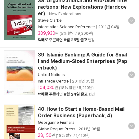
38. Organizational and End-User Inte
ractions: New Explorations (Hardcov
er)
- New Explorations
Steve Clarke
Information Science Reference
|
2011년 04월
309,930
원 (5% 할인 / 9,300원)
택배
로 주문하면
8월 25일 출고
변경
39. Islamic Banking: A Guide for Smal
l and Medium-Sized Enterprises (Pap
erback)
United Nations
Intl Trade Centre
|
2010년 05월
104,030
원 (18% 할인 / 5,210원)
택배
로 주문하면
8월 24일 출고
변경
40. How to Start a Home-Based Mail
Order Business (Paperback, 4)
Georganne Fiumara
Globe Pequot Press
|
2011년 06월
28,150
원 (18% 할인 / 1,410원)