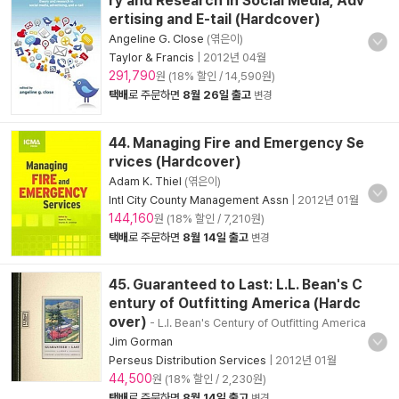
ry and Research in Social Media, Adv
ertising and E-tail (Hardcover)
Angeline G. Close
(엮은이)
Taylor & Francis
|
2012년 04월
291,790
원 (18% 할인 / 14,590원)
택배
로 주문하면
8월 26일 출고
변경
44. Managing Fire and Emergency Se
rvices (Hardcover)
Adam K. Thiel
(엮은이)
Intl City County Management Assn
|
2012년 01월
144,160
원 (18% 할인 / 7,210원)
택배
로 주문하면
8월 14일 출고
변경
45. Guaranteed to Last: L.L. Bean's C
entury of Outfitting America (Hardc
over)
- L.l. Bean's Century of Outfitting America
Jim Gorman
Perseus Distribution Services
|
2012년 01월
44,500
원 (18% 할인 / 2,230원)
택배
로 주문하면
8월 14일 출고
변경