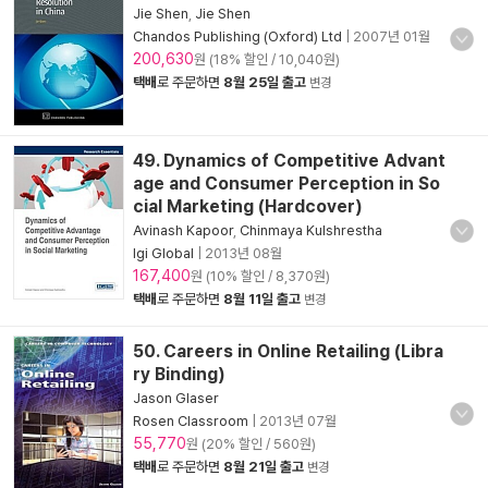
Jie Shen
,
Jie Shen
Chandos Publishing (Oxford) Ltd
|
2007년 01월
200,630
원 (18% 할인 / 10,040원)
택배
로 주문하면
8월 25일 출고
변경
49. Dynamics of Competitive Advant
age and Consumer Perception in So
cial Marketing (Hardcover)
Avinash Kapoor
,
Chinmaya Kulshrestha
Igi Global
|
2013년 08월
167,400
원 (10% 할인 / 8,370원)
택배
로 주문하면
8월 11일 출고
변경
50. Careers in Online Retailing (Libra
ry Binding)
Jason Glaser
Rosen Classroom
|
2013년 07월
55,770
원 (20% 할인 / 560원)
택배
로 주문하면
8월 21일 출고
변경