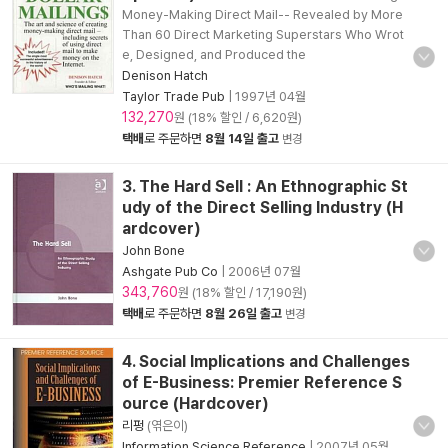
Money-Making Direct Mail-- Revealed by More
Than 60 Direct Marketing Superstars Who Wrot
e, Designed, and Produced the
Denison Hatch
Taylor Trade Pub
|
1997년 04월
132,270
원 (18% 할인 / 6,620원)
택배
로 주문하면
8월 14일 출고
변경
3. The Hard Sell : An Ethnographic St
udy of the Direct Selling Industry (H
ardcover)
John Bone
Ashgate Pub Co
|
2006년 07월
343,760
원 (18% 할인 / 17,190원)
택배
로 주문하면
8월 26일 출고
변경
4. Social Implications and Challenges
of E-Business: Premier Reference S
ource (Hardcover)
리펑
(엮은이)
Information Science Reference
|
2007년 05월