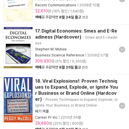
Racom Communications
|
2008년 10월
32,610
원 (18% 할인 / 1,640원)
택배
로 주문하면
8월 24일 출고
변경
17. Digital Economies: Smes and E-Re
adiness (Hardcover)
- Smes and E-readin
ess
Stephen M. Mutula
Business Science Reference
|
2009년 07월
309,930
원 (5% 할인 / 9,300원)
택배
로 주문하면
8월 25일 출고
변경
18. Viral Explosions!: Proven Techniq
ues to Expand, Explode, or Ignite You
r Business or Brand Online (Hardcov
er)
- Proven Techniques to Expand, Explode, or
Ignite Your Business or Brand Online
페기 맥콜
Career Pr Inc
|
2010년 04월
29,880
원 (25% 할인 / 600원)