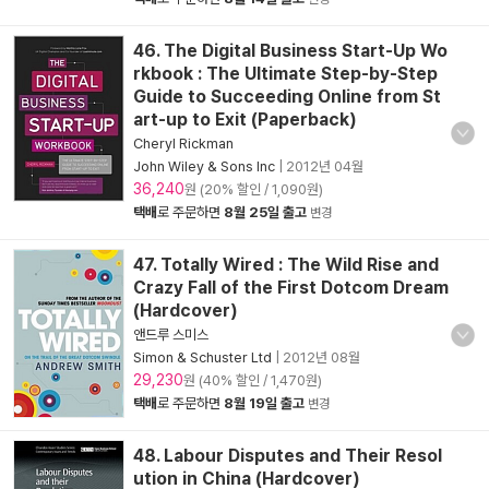
46. The Digital Business Start-Up Wo
rkbook : The Ultimate Step-by-Step
Guide to Succeeding Online from St
art-up to Exit (Paperback)
Cheryl Rickman
John Wiley & Sons Inc
|
2012년 04월
36,240
원 (20% 할인 / 1,090원)
택배
로 주문하면
8월 25일 출고
변경
47. Totally Wired : The Wild Rise and
Crazy Fall of the First Dotcom Dream
(Hardcover)
앤드루 스미스
Simon & Schuster Ltd
|
2012년 08월
29,230
원 (40% 할인 / 1,470원)
택배
로 주문하면
8월 19일 출고
변경
48. Labour Disputes and Their Resol
ution in China (Hardcover)