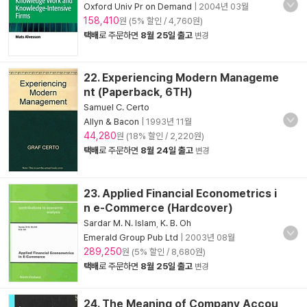
Oxford Univ Pr on Demand
|
2004년 03월
158,410
원 (5% 할인 / 4,760원)
택배
로 주문하면
8월 25일 출고
변경
22. Experiencing Modern Manageme
nt (Paperback, 6TH)
Samuel C. Certo
Allyn & Bacon
|
1993년 11월
44,280
원 (18% 할인 / 2,220원)
택배
로 주문하면
8월 24일 출고
변경
23. Applied Financial Econometrics i
n e-Commerce (Hardcover)
Sardar M. N. Islam
,
K. B. Oh
Emerald Group Pub Ltd
|
2003년 08월
289,250
원 (5% 할인 / 8,680원)
택배
로 주문하면
8월 25일 출고
변경
24. The Meaning of Company Accou