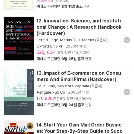
37,000
원 (1,110원)
택배
로 주문하면
8월 11일 출고
변경
12. Innovation, Science, and Instituti
onal Change : A Research Handbook
(Hardcover)
Jerald Hage
,
Marius T. H. Meeus
(엮은이)
Oxford Univ Pr
|
2006년 10월
525,160
원 (5% 할인 / 15,760원)
택배
로 주문하면
8월 25일 출고
변경
13. Impact of E-commerce on Consu
mers And Small Firms (Hardcover)
Colin Gray
,
Salvatore Zappala
(엮은이)
Ashgate Pub Co
|
2006년 11월
170,830
원 (18% 할인 / 8,550원)
택배
로 주문하면
8월 24일 출고
변경
14. Start Your Own Mail Order Busine
ss: Your Step-By-Step Guide to Succ