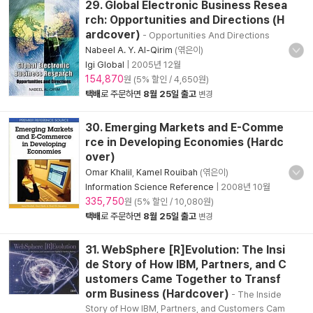
29. Global Electronic Business Resea
rch: Opportunities and Directions (H
ardcover)
- Opportunities And Directions
Nabeel A. Y. Al-Qirim
(엮은이)
Igi Global
|
2005년 12월
154,870
원 (5% 할인 / 4,650원)
택배
로 주문하면
8월 25일 출고
변경
30. Emerging Markets and E-Comme
rce in Developing Economies (Hardc
over)
Omar Khalil
,
Kamel Rouibah
(엮은이)
Information Science Reference
|
2008년 10월
335,750
원 (5% 할인 / 10,080원)
택배
로 주문하면
8월 25일 출고
변경
31. WebSphere [R]Evolution: The Insi
de Story of How IBM, Partners, and C
ustomers Came Together to Transf
orm Business (Hardcover)
- The Inside
Story of How IBM, Partners, and Customers Cam