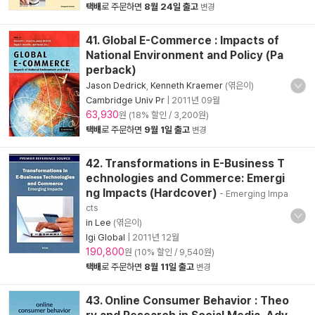
택배
로 주문하면
8월 24일 출고
변경
41. Global E-Commerce : Impacts of
National Environment and Policy (Pa
perback)
Jason Dedrick
,
Kenneth Kraemer
(엮은이)
Cambridge Univ Pr
|
2011년 09월
63,930
원 (18% 할인 / 3,200원)
택배
로 주문하면
9월 1일 출고
변경
42. Transformations in E-Business T
echnologies and Commerce: Emergi
ng Impacts (Hardcover)
- Emerging Impa
cts
in Lee
(엮은이)
Igi Global
|
2011년 12월
190,800
원 (10% 할인 / 9,540원)
택배
로 주문하면
8월 11일 출고
변경
43. Online Consumer Behavior : Theo