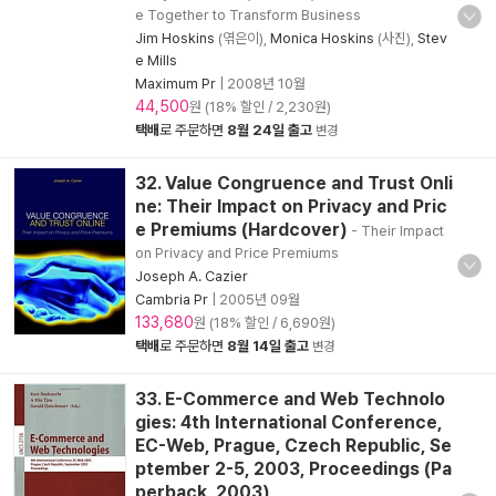
e Together to Transform Business
Jim Hoskins
(엮은이),
Monica Hoskins
(사진),
Stev
e Mills
Maximum Pr
|
2008년 10월
44,500
원 (18% 할인 / 2,230원)
택배
로 주문하면
8월 24일 출고
변경
32. Value Congruence and Trust Onli
ne: Their Impact on Privacy and Pric
e Premiums (Hardcover)
- Their Impact
on Privacy and Price Premiums
Joseph A. Cazier
Cambria Pr
|
2005년 09월
133,680
원 (18% 할인 / 6,690원)
택배
로 주문하면
8월 14일 출고
변경
33. E-Commerce and Web Technolo
gies: 4th International Conference,
EC-Web, Prague, Czech Republic, Se
ptember 2-5, 2003, Proceedings (Pa
perback, 2003)