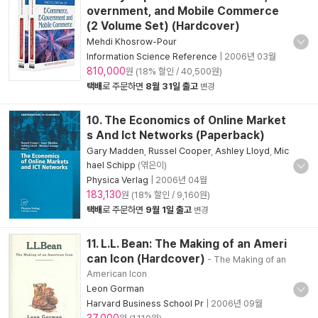
overnment, and Mobile Commerce
(2 Volume Set) (Hardcover)
Mehdi Khosrow-Pour
Information Science Reference
|
2006년 03월
810,000
원 (18% 할인 / 40,500원)
택배
로 주문하면
8월 31일 출고
변경
10. The Economics of Online Market
s And Ict Networks (Paperback)
Gary Madden
,
Russel Cooper
,
Ashley Lloyd
,
Mic
hael Schipp
(엮은이)
Physica Verlag
|
2006년 04월
183,130
원 (18% 할인 / 9,160원)
택배
로 주문하면
9월 1일 출고
변경
11. L.L. Bean: The Making of an Ameri
can Icon (Hardcover)
- The Making of an
American Icon
Leon Gorman
Harvard Business School Pr
|
2006년 09월