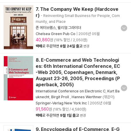
7. The Company We Keep (Hardcove
r)
- Reinventing Small Business for People, Com
munity, and Place
존 에이브램스
,
윌리엄 그라이더
Chelsea Green Pub Co
|
2005년 05월
40,860
원 (18% 할인 / 2,050원)
택배
로 주문하면
8월 24일 출고
변경
8. E-Commerce and Web Technologi
es: 6th International Conference, EC
-Web 2005, Copenhagen, Denmark,
August 23-26, 2005, Proceedings (P
aperback, 2005)
International Conference on Electronic C
,
Kurt Ba
uknecht
,
Birgit Proll
,
Hannes Werthner
(엮은이)
Springer-Verlag New York Inc
|
2005년 08월
91,560
원 (18% 할인 / 4,580원)
택배
로 주문하면
9월 1일 출고
변경
9. Encyclopedia of E-Commerce, E-G