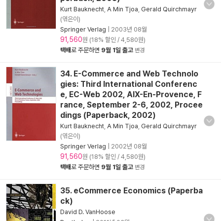
Kurt Bauknecht
,
A Min Tjoa
,
Gerald Quirchmayr
(엮은이)
Springer Verlag
|
2003년 08월
91,560
원 (18% 할인 / 4,580원)
택배
로 주문하면
9월 1일 출고
변경
34. E-Commerce and Web Technolo
gies: Third International Conferenc
e, EC-Web 2002, AIX-En-Provence, F
rance, September 2-6, 2002, Procee
dings (Paperback, 2002)
Kurt Bauknecht
,
A Min Tjoa
,
Gerald Quirchmayr
(엮은이)
Springer Verlag
|
2002년 08월
91,560
원 (18% 할인 / 4,580원)
택배
로 주문하면
9월 1일 출고
변경
35. eCommerce Economics (Paperba
ck)
David D. VanHoose