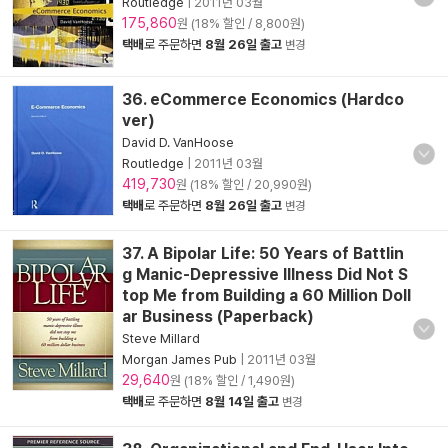
Routledge
|
2011년 03월
175,860
원 (18% 할인 / 8,800원)
택배
로 주문하면
8월 26일 출고
변경
36. eCommerce Economics (Hardco
ver)
David D. VanHoose
Routledge
|
2011년 03월
419,730
원 (18% 할인 / 20,990원)
택배
로 주문하면
8월 26일 출고
변경
37. A Bipolar Life: 50 Years of Battlin
g Manic-Depressive Illness Did Not S
top Me from Building a 60 Million Doll
ar Business (Paperback)
Steve Millard
Morgan James Pub
|
2011년 03월
29,640
원 (18% 할인 / 1,490원)
택배
로 주문하면
8월 14일 출고
변경