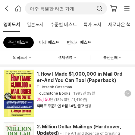
영미도서
일본도서
수준별 베스트
특가 도서
새로나온 책
주간 베스트
어제 베스트
번역서 베스트
외국도서
경제경영
통신판매
1. How I Made $1,000,000 in Mail Ord
er-And You Can Too! (Paperback)
E. Joseph Cossman
Touchstone Books
|
1993년 09월
28,150
원 (18% 할인 / 1,410원)
택배
로 주문하면
8월 14일 출고
변경
2. Million Dollar Mailings (Hardcover,
Updated)
- The Art and Science of Creating