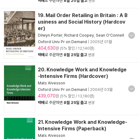
택배
로 주문하면
8월 20일 출고
변경
19. Mail Order Retailing in Britain : A B
usiness and Social History (Hardcov
er)
Dilwyn Porter
,
Richard Coopey
,
Sean O'Connell
Oxford Univ Pr on Demand
|
2005년 01월
404,630
원 (5% 할인 / 12,140원)
택배
로 주문하면
8월 25일 출고
변경
20. Knowledge Work and Knowledge
-Intensive Firms (Hardcover)
Mats Alvesson
Oxford Univ Pr on Demand
|
2004년 03월
439,070
원 (5% 할인 / 13,180원)
택배
로 주문하면
8월 25일 출고
변경
21. Knowledge Work and Knowledge-
Intensive Firms (Paperback)
Mats Alvesson