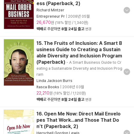
ess (Paperback, 2)
Richard Mintzer
Entrepreneur Pr
|
2008년 05월
26,670
원 (18% 할인 / 1,340원)
택배
로 주문하면
8월 24일 출고
변경
15. The Fruits of Inclusion: A Smart B
usiness Guide to Creating a Sustain
able Diversity and Inclusion Program
(Paperback)
- A Smart Business Guide to Cr
eating a Sustainable Diversity and Inclusion Prog
ram
Linda Jackson Burrs
Itasca Books
|
2008년 03월
22,210
원 (18% 할인 / 1,120원)
택배
로 주문하면
8월 24일 출고
변경
16. Open Me Now: Direct Mail Envelo
pes That Work...and Those That Do
n't (Paperback, 2)
Herschell Gordon Lewis