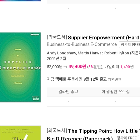
-
-
[외국도서]
Supplier Empowerment (Hard
Business-to-Business E-Commerce
정가제
FRE
Andy Longshaw
,
Martin Harwar
,
Robert Hylton
(지은이
2002년 2월
49,400원
52,000
원 →
(
할인), 마일리지
원
5%
1,490
지금
택배
로 주문하면
8월 12일 출고
지역변경
알라딘 중고
이 광활한 우주점
-
-
[외국도서]
The Tipping Point: How Little
Big Difference (Paperback)
정가제
FREE