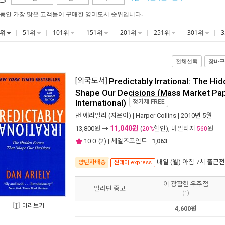
 동안 가장 많은 고객들이 구매한 영미도서 순위입니다.
1위
51위
101위
151위
201위
251위
301위
전체선택
장바구
[외국도서]
Predictably Irrational: The Hi
Shape Our Decisions (Mass Market Pa
International)
정가제
FREE
댄 애리얼리
(지은이) |
Harper Collins
| 2010년 5월
11,040원
13,800
원 →
(
할인), 마일리지
원
20%
560
10.0
(
2
) | 세일즈포인트 :
1,063
내일 (월) 아침 7시
출근전
양탄자배송
썬데이 express
이 광활한 우주점
알라딘 중고
(1)
미리보기
-
4,600원