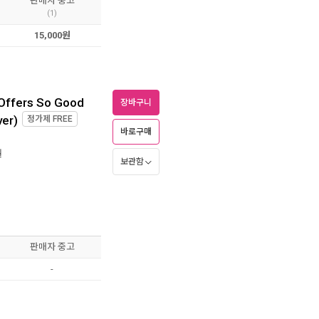
판매자 중고
(1)
15,000원
Offers So Good
장바구니
ver)
정가제
FREE
바로구매
월
보관함
판매자 중고
-