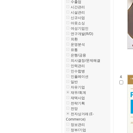
수출업
시간관리
시설관리
신규사업
아웃소싱
여성기업인
연구개발(R/D)
외환
운영분석
유통
은행/금융
의사결정/문제해결
인력관리
인수합병
인플레이션
4.
일반
자유기업
재무/회계
재택사업
전략기획
전망
전자상거래 (E-
Commerce)
정보관리
정부/기업