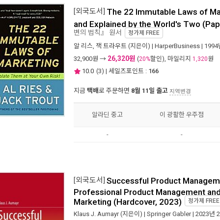
[외국도서]
The 22 Immutable Laws of Ma
and Explained by the World's Two (Pa
변의 법칙』 원서
정가제
FREE
알 리스
,
잭 트라우트
(지은이) |
HarperBusiness
| 199
26,320원
32,900
원 →
(
할인), 마일리지
원
20%
1,320
10.0
(
3
) | 세일즈포인트 :
166
지금
택배
로 주문하면
8월 11일 출고
지역변경
알라딘 중고
이 광활한 우주점
-
-
[외국도서]
Successful Product Manageme
Professional Product Management and
Marketing (Hardcover, 2023)
정가제
FREE
Klaus J. Aumayr
(지은이) |
Springer Gabler
| 2023년 