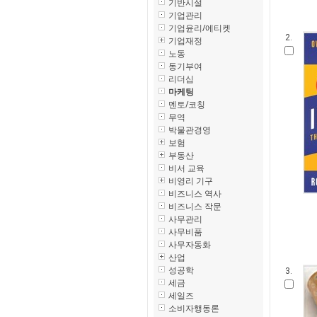
기반시설
기업관리
기업윤리/에티켓
2.
기업재정
노동
동기부여
리더십
마케팅
멘토/코칭
무역
박물관경영
보험
부동산
비서 교육
비영리 기구
비즈니스 역사
비즈니스 작문
사무관리
사무비품
사무자동화
산업
성공학
3.
세금
세일즈
소비자행동론