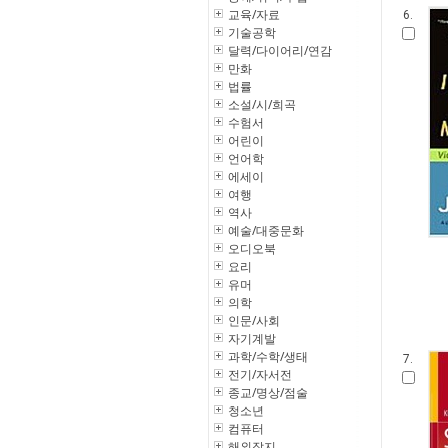
교육/자료
6.
기술공학
달력/다이어리/연감
만화
법률
소설/시/희곡
수험서
어린이
언어학
에세이
여행
역사
예술/대중문화
오디오북
요리
유머
의학
인문/사회
자기계발
과학/수학/생태
7.
전기/자서전
종교/명상/점술
청소년
컴퓨터
해외잡지