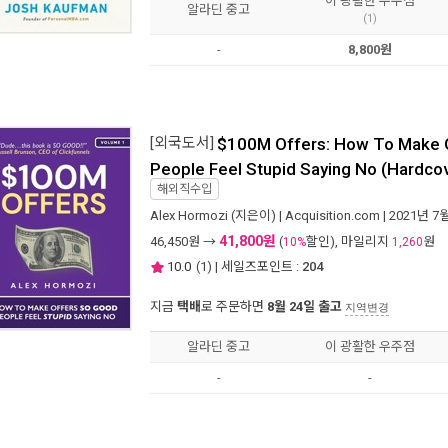
이 광활한 우주점
알라딘 중고
(1)
-
8,800원
[외국도서]
$100M Offers: How To Make 
People Feel Stupid Saying No (Hardco
해외직수입
Alex Hormozi
(지은이) |
Acquisition.com
| 2021년 7
41,800원
46,450
원 →
(
할인), 마일리지
원
10%
1,260
10.0
(
1
) | 세일즈포인트 :
204
지금
택배
로 주문하면
8월 24일 출고
지역변경
알라딘 중고
이 광활한 우주점
-
-