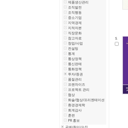
제품생산관리
조직발전
조직행동
중소기업
지역경제
지적자본
직장문화
참고자료
5.
창업/사업
컨설팅
통계
통상정책
통신판매
통화정책
투자/증권
품질관리
프랜차이즈
프로젝트 관리
협상
화술/협상/프리젠테이션
환경경제학
회계감사
훈련
PR 홍보
공예/취미/수집