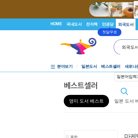
HOME
국내도서
전자책
만권당
외국도서
첫달무료
외국도
분야보기
일본도서
베스트셀러
새로나
일본어입력
베스트셀러
영미 도서 베스트
일본 도서 
마케
종합