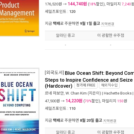
144,740원
176,520
원 →
(
할인), 마일리지
18%
7,240
세일즈포인트 :
120
지금
택배
로 주문하면
9월 1일 출고
지역변경
알라딘 중고
이 광활한 우주점
-
-
[외국도서]
Blue Ocean Shift: Beyond Com
Steps to Inspire Confidence and Seiz
(Hardcover)
정가제
FREE
해외직수입
르네 마보안
,
W. Chan Kim
(지은이) |
Hachette Books
|
14,220원
47,500
원 →
(
할인), 마일리지
원
70%
150
세일즈포인트 :
110
지금
택배
로 주문하면
8월 20일 출고
지역변경
알라딘 중고
이 광활한 우주점