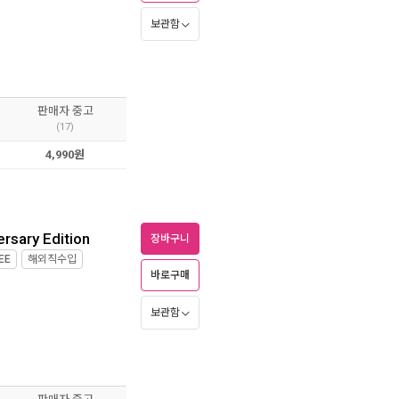
보관함
판매자 중고
(17)
4,990원
rsary Edition
장바구니
EE
해외직수입
바로구매
보관함