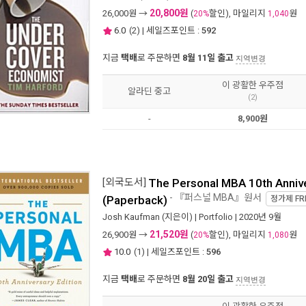
20,800원
26,000
원 →
(
할인), 마일리지
원
20%
1,040
6.0
(
2
) | 세일즈포인트 :
592
지금
택배
로 주문하면
8월 11일 출고
지역변경
이 광활한 우주점
알라딘 중고
(2)
-
8,900원
[외국도서]
The Personal MBA 10th Annive
- 『퍼스널 MBA』원서
(Paperback)
정가제
FR
Josh Kaufman
(지은이) |
Portfolio
| 2020년 9월
21,520원
26,900
원 →
(
할인), 마일리지
원
20%
1,080
10.0
(
1
) | 세일즈포인트 :
596
지금
택배
로 주문하면
8월 20일 출고
지역변경