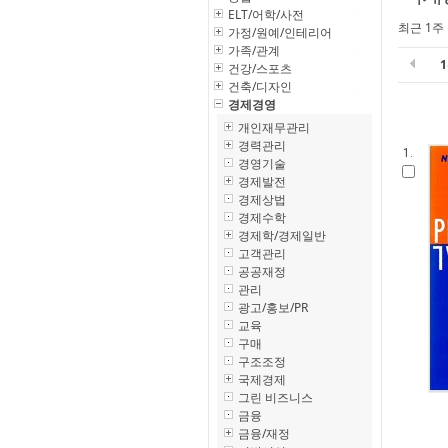
ELT/어학/사전
최근 1주
가정/원예/인테리어
가족/관계
건강/스포츠
건축/디자인
경제경영
개인재무관리
경력관리
1.
경영기술
경제발전
경제상법
경제수학
경제학/경제일반
고객관리
공공재정
관리
광고/홍보/PR
교육
구매
구조조정
국제경제
그린 비즈니스
금융
금융/재정