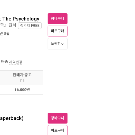
: The Psychology
장바구니
리학』원서
정가제
FREE
바로구매
1년 5월
보관함
 배송
지역변경
판매자 중고
(1)
16,000원
Paperback)
장바구니
바로구매