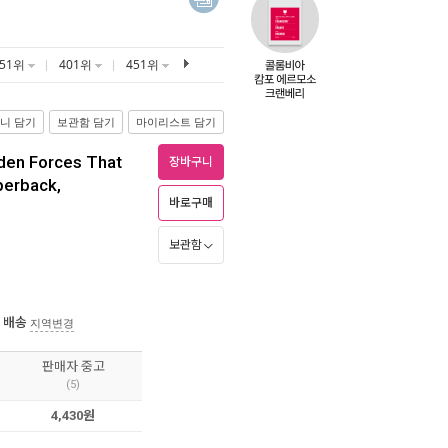
351위
401위
451위
니 담기
보관함 담기
마이리스트 담기
dden Forces That
장바구니
perback,
바로구매
보관함
 배송
지역변경
판매자 중고
(5)
4,430원