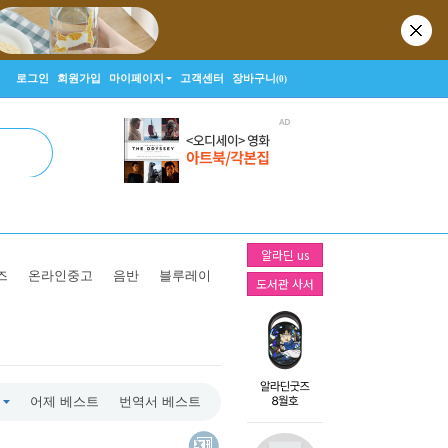
로그인
회원가입
마이페이지
고객센터
장바구니
(0)
알라딘 us
즈
온라인중고
음반
블루레이
도서관 사서
어제 베스트
번역서 베스트