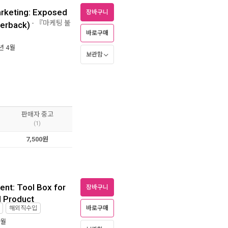
rketing: Exposed
장바구니
- 『마케팅 불
perback)
바로구매
4년 4월
보관함
판매자 중고
(1)
7,500원
nt: Tool Box for
장바구니
 Product
바로구매
해외직수입
2월