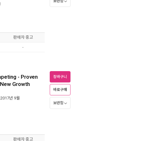
보관함
원
판매자 중고
-
peting - Proven
장바구니
e New Growth
바로구매
 2017년 9월
보관함
판매자 중고