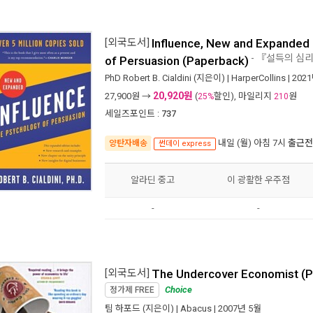
[외국도서]
Influence, New and Expanded 
- 『설득의 심
of Persuasion (Paperback)
PhD Robert B. Cialdini
(지은이) |
HarperCollins
| 202
20,920원
27,900
원 →
(
할인), 마일리지
원
25%
210
세일즈포인트 :
737
내일 (월) 아침 7시
출근전
양탄자배송
썬데이 express
알라딘 중고
이 광활한 우주점
-
-
[외국도서]
The Undercover Economist (
Choice
정가제
FREE
팀 하포드
(지은이) |
Abacus
| 2007년 5월