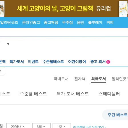
알라딘굿즈
온라인중고
중고매장
우주점
음반
블루레이
커피
서
수준별베스트
중고 외서
온책
특가도서
이벤트
어린이영어
Lexile®
5백원부터
N
수준별베스트
중고 외서
기
국내도서
전자책
외국도서
알라딘굿
베스트
수준별 베스트
특가 도서 베스트
스테디셀러
주간 베스트
팅
2026년
8월
1주
이 분류의 도서 모두 보기