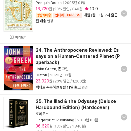
Penguin Books
|
2005년 01월
16,720
10.0
원 (20% 할인 / 840원)
내일 (월) 아침 7시
출근
양탄자배송
썬데이 EXPRESS
전 배송
변경
미리보기
24. The Anthropocene Reviewed: Es
says on a Human-Centered Planet (P
aperback)
John Green
,
존 그린
Dutton
|
2023년 03월
23,920
원 (20% 할인 / 1,200원)
택배
로 주문하면
8월 11일 출고
변경
25. The Iliad & the Odyssey (Deluxe
Hardbound Edition) (Hardcover)
호메로스
Fingerprint! Publishing
|
2018년 08월
36,620
원 (18% 할인 / 1,840원)