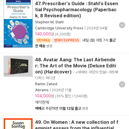
47. Prescriber's Guide : Stahl's Essen
tial Psychopharmacology (Paperbac
k, 8 Revised edition)
Stephen M. Stahl
Cambridge University Press
|
2024년 04월
140,000
원 (4,200원)
내일 (월) 아침 7시
출근
양탄자배송
썬데이 EXPRESS
전 배송
변경
48. Avatar Aang: The Last Airbende
r: The Art of the Movie (Deluxe Editi
on) (Hardcover)
- <아바타: 아앙의 전설> 아트북
디럭스 에디션
Ramin Zahed
Abrams
|
2026년 11월
104,000
원 (35% 할인 / 1,040원)
예약판매
택배
로 주문하면
11월 12일 출고
변경
49. On Women : A new collection of f
eminist essays from the influential