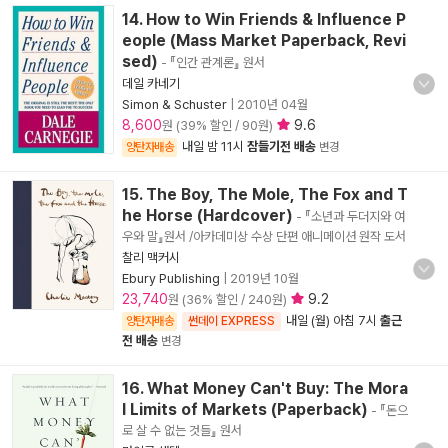
14. How to Win Friends & Influence P
eople (Mass Market Paperback, Revi
sed)
- 『인간 관계론』 원서
데일 카네기
Simon & Schuster
|
2010년 04월
8,600
9.6
원 (39% 할인 / 90원)
내일 밤 11시
잠들기전 배송
양탄자배송
변경
15. The Boy, The Mole, The Fox and T
he Horse (Hardcover)
- 『소년과 두더지와 여
우와 말』원서 /아카데미상 수상 단편 애니메이션 원작 도서
찰리 맥커시
Ebury Publishing
|
2019년 10월
23,740
9.2
원 (36% 할인 / 240원)
내일 (월) 아침 7시
출근
양탄자배송
썬데이 EXPRESS
전 배송
변경
16. What Money Can't Buy: The Mora
l Limits of Markets (Paperback)
- 『돈으
로 살 수 없는 것들』 원서