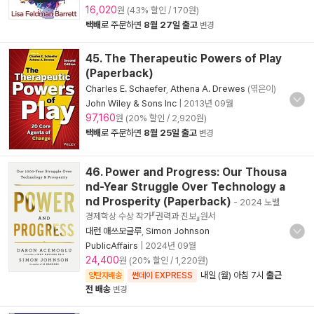
16,020
원 (43% 할인 / 170원)
택배
로 주문하면
8월 27일 출고
변경
45. The Therapeutic Powers of Play
(Paperback)
Charles E. Schaefer
,
Athena A. Drewes
(엮은이)
John Wiley & Sons Inc
|
2013년 09월
97,160
원 (20% 할인 / 2,920원)
택배
로 주문하면
8월 25일 출고
변경
46. Power and Progress: Our Thousa
nd-Year Struggle Over Technology a
nd Prosperity (Paperback)
- 2024 노벨
경제학상 수상 작가『권력과 진보』원서
대런 애쓰모글루
,
Simon Johnson
PublicAffairs
|
2024년 09월
24,400
원 (20% 할인 / 1,220원)
내일 (월) 아침 7시
출근
양탄자배송
썬데이 EXPRESS
전 배송
변경