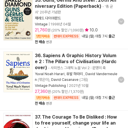
35. Guns, Germs And Steel : 20th An
niversary Edition (Paperback)
- '총 균
쇠' 20주년 기념판
재레드 다이아몬드
Vintage
|
1998년 04월
21,760
10.0
원 (20% 할인 / 1,090원)
내일 (월) 아침 7시
출근
양탄자배송
썬데이 EXPRESS
전 배송
변경
36. Sapiens A Graphic History Volum
e 2 : The Pillars of Civilisation (Hardc
over)
- 사피엔스 그래픽 노블 Vol 2 : 문명의 축
Yuval Noah Harari
,
유발 하라리
,
David Vanderneule
n
(엮은이),
David Casanave
(그림)
Vintage Publishing
|
2021년 10월
27,360
원 (20% 할인 / 1,370원)
내일 (월) 아침 7시
출근
양탄자배송
썬데이 EXPRESS
전 배송
변경
37. The Courage To Be Disliked : How
to free yourself, change your life an