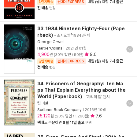
내일 (월) 아침 7시
출근
양탄자배송
썬데이 EXPRESS
전 배송
변경
33. 1984 Nineteen Eighty-Four (Pape
rback)
- 조지오웰『1984』원서
George Orwell
HarperCollins
|
2021년 01월
4,900
9.0
원 (30% 할인 / 50원)
내일 (월) 아침 7시
출근
양탄자배송
썬데이 EXPRESS
전 배송
변경
34. Prisoners of Geography: Ten Ma
ps That Explain Everything about the
World (Paperback)
- '지리의 힘' 원서
팀 마샬
Scribner Book Company
|
2016년 10월
25,120
7.6
원 (20% 할인 / 1,260원)
택배
로 주문하면
8월 11일 출고
변경