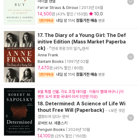
마이클 샌델
Farrar Straus & Giroux
|
2013년 04월
14,500
10.0
원 (43% 할인 / 150원)
내일 밤 11시
잠들기전 배송
양탄자배송
변경
17. The Diary of a Young Girl: The Def
initive Edition (Mass Market Paperba
ck)
- 『안네 프랑크의 일기』원서
Anne Frank
Bantam Books
|
1997년 02월
7,470
원 (45% 할인 / 80원)
내일 밤 11시
잠들기전 배송
양탄자배송
변경
8월 특별 선물. 각도 조절 테이블 · 이동식 빨래 바구니 (이
벤트 도서 포함 국내서·외서 5만원 이상)
18. Determined: A Science of Life Wi
thout Free Will (Paperback)
- <모든 것은
결정되어 있다> 원서
로버트 M. 새폴스키
Penguin Books
|
2024년 10월
14,100
원 (25% 할인 / 150원)