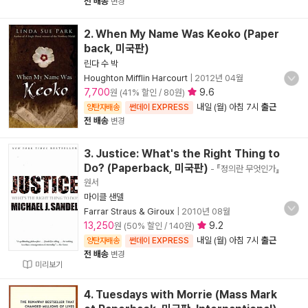
전 배송
변경
2. When My Name Was Keoko (Paper
back, 미국판)
린다 수 박
Houghton Mifflin Harcourt
|
2012년 04월
7,700
9.6
원 (41% 할인 / 80원)
내일 (월) 아침 7시
출근
양탄자배송
썬데이 EXPRESS
전 배송
변경
3. Justice: What's the Right Thing to
Do? (Paperback, 미국판)
- 『정의란 무엇인가』
원서
마이클 샌델
Farrar Straus & Giroux
|
2010년 08월
13,250
9.2
원 (50% 할인 / 140원)
내일 (월) 아침 7시
출근
양탄자배송
썬데이 EXPRESS
전 배송
변경
미리보기
4. Tuesdays with Morrie (Mass Mark