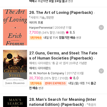
택배
로 주문하면
8월 24일 출고
변경
26. The Art of Loving (Paperback)
-
『사랑의 기술』영문판
에리히 프롬
HarperPerennial
|
2006년 11월
7,700
8.5
원 (34% 할인 / 80원)
내일 밤 11시
잠들기전 배송
양탄자배송
변경
27. Guns, Germs, and Steel: The Fate
s of Human Societies (Paperback)
-
재레드 다이아몬드 '총 균 쇠' 원서 20주년 기념판
재레드 다이아몬드
W. W. Norton & Company
|
2017년 03월
20,730
8.0
원 (35% 할인 / 210원)
내일 (월) 아침 7시
출근
양탄자배송
썬데이 EXPRESS
전 배송
변경
28. Man's Search for Meaning (Inter
national Edition) (Paperback)
- 『죽음의