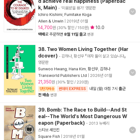
d achieve real happiness (Paperbac
k, Main)
- '미움받을 용기' 영문판
Ichiro Kishimi
,
Fumitake Koga
Allen & Unwin
|
2019년 01월
14,700
10.0
원 (30% 할인 / 150원)
택배
로 주문하면
8월 11일 출고
변경
38. Two Women Living Together (Har
dcover)
- 김하나, 황선우 『여자 둘이 살고 있습니다』
영문판
Sunwoo Hwang
,
Hana Kim
,
황선우
,
김하나
Transworld Publishers Ltd
|
2026년 01월
21,350
원 (30% 할인 / 220원)
내일 (월) 아침 7시
출근
양탄자배송
썬데이 EXPRESS
전 배송
변경
39. Bomb: The Race to Build--And St
eal--The World's Most Dangerous W
eapon (Paperback)
- 2013 뉴베리
스티브 셰인킨
Square Fish
|
2018년 01월