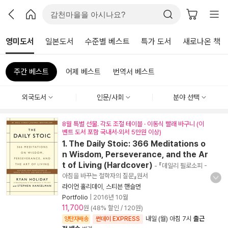
영미도서
일본도서
수준별 베스트
특가 도서
새로나온 책
주간 베스트
어제 베스트
번역서 베스트
외국도서
인문/사회
분야 선택
8월 특별 선물. 각도 조절 테이블 · 이동식 빨래 바구니 (이
벤트 도서 포함 국내서·외서 5만원 이상)
1. The Daily Stoic: 366 Meditations o
n Wisdom, Perseverance, and the Ar
t of Living (Hardcover)
- 『데일리 필로소피 -
아침을 바꾸는 철학자의 질문』원서
라이언 홀리데이
,
스티븐 핸슬먼
Portfolio
|
2016년 10월
11,700
원 (48% 할인 / 120원)
내일 (월) 아침 7시
출근
양탄자배송
썬데이 EXPRESS