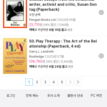
writer, activist and critic, Susan Son
tag (Paperback)
수전 손택
Penguin Books Ltd
|
2024년 05월
23,710
원 (18% 할인 / 1,190원)
택배
로 주문하면
8월 19일 출고
변경
50. Play Therapy : The Art of the Rel
ationship (Paperback, 4 ed)
Garry L. Landreth
Routledge
|
2023년 07월
108,780
원 (18% 할인 / 5,440원)
택배
로 주문하면
8월 26일 출고
변경
1
2
3
4
5
로그인
전체 메뉴
회사 소개
출판사 안내
PC 버전