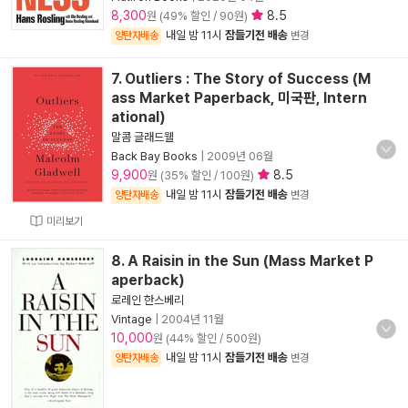
8,300
8.5
원 (49% 할인 / 90원)
내일 밤 11시
잠들기전 배송
양탄자배송
변경
7. Outliers : The Story of Success (M
ass Market Paperback, 미국판, Intern
ational)
말콤 글래드웰
Back Bay Books
|
2009년 06월
9,900
8.5
원 (35% 할인 / 100원)
내일 밤 11시
잠들기전 배송
양탄자배송
변경
미리보기
8. A Raisin in the Sun (Mass Market P
aperback)
로레인 한스베리
Vintage
|
2004년 11월
10,000
원 (44% 할인 / 500원)
내일 밤 11시
잠들기전 배송
양탄자배송
변경