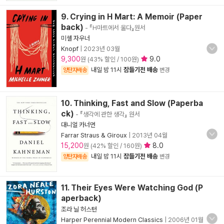
9. Crying in H Mart: A Memoir (Paper
back)
- 『H마트에서 울다』원서
미셸 자우너
Knopf
|
2023년 03월
9,300
9.0
원 (43% 할인 / 100원)
내일 밤 11시
잠들기전 배송
양탄자배송
변경
10. Thinking, Fast and Slow (Paperba
ck)
- 『생각에 관한 생각』 원서
대니얼 카너먼
Farrar Straus & Giroux
|
2013년 04월
15,200
8.0
원 (42% 할인 / 160원)
내일 밤 11시
잠들기전 배송
양탄자배송
변경
11. Their Eyes Were Watching God (P
aperback)
조라 닐 허스턴
Harper Perennial Modern Classics
|
2006년 01월