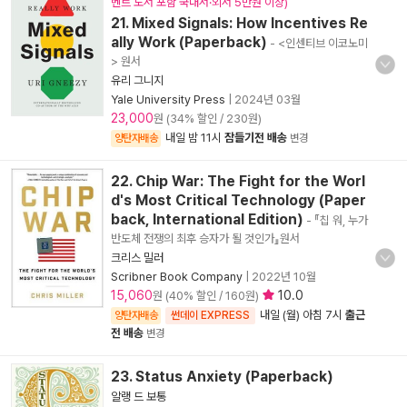
벤트 도서 포함 국내서·외서 5만원 이상)
21. Mixed Signals: How Incentives Re
ally Work (Paperback)
- <인센티브 이코노미
> 원서
유리 그니지
Yale University Press
|
2024년 03월
23,000
원 (34% 할인 / 230원)
내일 밤 11시
잠들기전 배송
양탄자배송
변경
22. Chip War: The Fight for the Worl
d's Most Critical Technology (Paper
back, International Edition)
- 『칩 워, 누가
반도체 전쟁의 최후 승자가 될 것인가』원서
크리스 밀러
Scribner Book Company
|
2022년 10월
15,060
10.0
원 (40% 할인 / 160원)
내일 (월) 아침 7시
출근
양탄자배송
썬데이 EXPRESS
전 배송
변경
23. Status Anxiety (Paperback)
알랭 드 보통