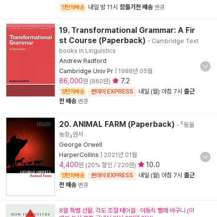
내일 밤 11시
잠들기전 배송
양탄자배송
변경
19. Transformational Grammar: A Fir
st Course (Paperback)
- Cambridge Text
books in Linguistics
Andrew Radford
Cambridge Univ Pr
|
1988년 05월
86,000
7.2
원 (860원)
내일 (월) 아침 7시
출근
양탄자배송
썬데이 EXPRESS
전 배송
변경
20. ANIMAL FARM (Paperback)
- 『동물
농장』원서
George Orwell
HarperCollins
|
2021년 01월
4,400
10.0
원 (20% 할인 / 220원)
내일 (월) 아침 7시
출근
양탄자배송
썬데이 EXPRESS
전 배송
변경
8월 특별 선물. 각도 조절 테이블 · 이동식 빨래 바구니 (이