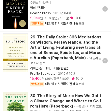
수용소에서』원서
빅터 프랭클
Beacon Press
|
2019년 04월
9,940
10.0
원 (40% 할인 / 100원)
내일 밤 11시
잠들기전 배송
양탄자배송
변경
29. The Daily Stoic : 366 Meditations
on Wisdom, Perseverance, and the
Art of Living: Featuring new translati
ons of Seneca, Epictetus, and Marcu
s Aurelius (Paperback, Main)
- '데일리 필
로소피' 원서
라이언 홀리데이
,
스티븐 핸슬먼
Profile Books Ltd
|
2016년 10월
15,400
10.0
원 (36% 할인 / 160원)
내일 밤 11시
잠들기전 배송
양탄자배송
변경
30. The Story of More: How We Got t
o Climate Change and Where to Go f
rom Here (Paperback)
- <랩 걸>의 저자 호프