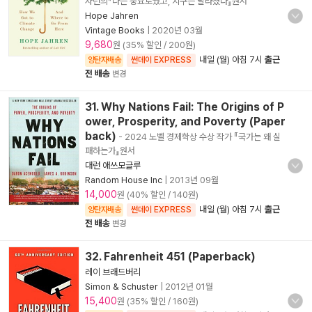
자런의『나는 풍요로웠고, 지구는 달라졌다』원서
Hope Jahren
Vintage Books
|
2020년 03월
9,680
원 (35% 할인 / 200원)
내일 (월) 아침 7시
출근
양탄자배송
썬데이 EXPRESS
전 배송
변경
31. Why Nations Fail: The Origins of P
ower, Prosperity, and Poverty (Paper
back)
- 2024 노벨 경제학상 수상 작가 『국가는 왜 실
패하는가』원서
대런 애쓰모글루
Random House Inc
|
2013년 09월
14,000
원 (40% 할인 / 140원)
내일 (월) 아침 7시
출근
양탄자배송
썬데이 EXPRESS
전 배송
변경
32. Fahrenheit 451 (Paperback)
레이 브래드버리
Simon & Schuster
|
2012년 01월
15,400
원 (35% 할인 / 160원)