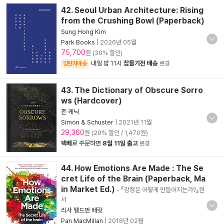
42. Seoul Urban Architecture: Rising
from the Crushing Bowl (Paperback)
Sung Hong Kim
Park Books
|
2026년 05월
75,700
원 (30% 할인)
내일 밤 11시
잠들기전 배송
양탄자배송
변경
43. The Dictionary of Obscure Sorro
ws (Hardcover)
존 케닉
Simon & Schuster
|
2021년 11월
29,360
원 (20% 할인 / 1,470원)
택배
로 주문하면
8월 11일 출고
변경
44. How Emotions Are Made : The Se
cret Life of the Brain (Paperback, Ma
in Market Ed.)
- 『감정은 어떻게 만들어지는가?』원
서
리사 펠드먼 배럿
Pan MacMillan
|
2018년 02월