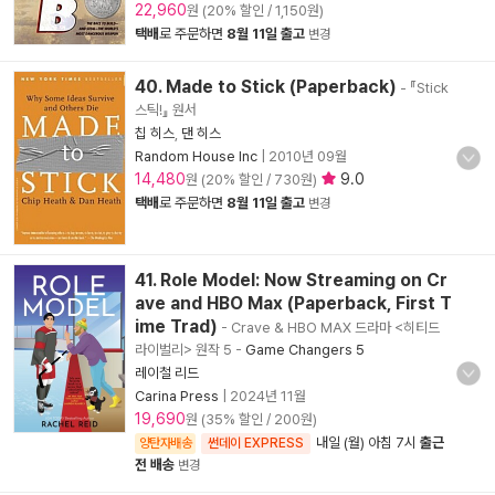
22,960
원 (20% 할인 / 1,150원)
택배
로 주문하면
8월 11일 출고
변경
40. Made to Stick (Paperback)
- 『Stick
스틱!』 원서
칩 히스
,
댄 히스
Random House Inc
|
2010년 09월
14,480
9.0
원 (20% 할인 / 730원)
택배
로 주문하면
8월 11일 출고
변경
41. Role Model: Now Streaming on Cr
ave and HBO Max (Paperback, First T
ime Trad)
- Crave & HBO MAX 드라마 <히티드
라이벌리> 원작 5
-
Game Changers 5
레이철 리드
Carina Press
|
2024년 11월
19,690
원 (35% 할인 / 200원)
내일 (월) 아침 7시
출근
양탄자배송
썬데이 EXPRESS
전 배송
변경