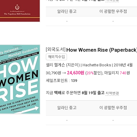
알라딘 중고
이 광활한 우주점
-
-
[외국도서]
How Women Rise (Paperback
해외직수입
샐리 헬게슨
(지은이) |
Hachette Books
| 2018년 4월
24,630원
30,790
원 →
(
할인), 마일리지
원
20%
740
세일즈포인트 :
139
지금
택배
로 주문하면
8월 19일 출고
지역변경
알라딘 중고
이 광활한 우주점
-
-