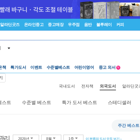
알라딘굿즈
온라인중고
중고매장
우주점
음반
블루레이
커피
서
수준별베스트
중고 외서
온책
특가도서
이벤트
어린이영어
N
Lexile®
5백원부터
수준별베스트
중고 외서
기
국내도서
전자책
외국도서
알라딘굿
베스트
수준별 베스트
특가 도서 베스트
스테디셀러
주간 베스트
관리
2026년
8월
1주
이 분류의 도서 모두 보기