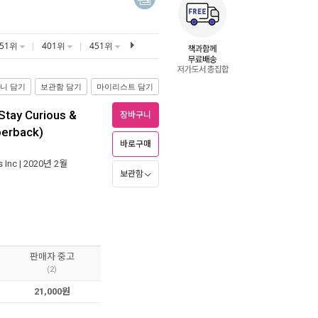
351위
401위
451위
니 담기
보관함 담기
마이리스트 담기
Stay Curious &
장바구니
perback)
바로구매
 Inc
| 2020년 2월
보관함
판매자 중고
(2)
21,000원