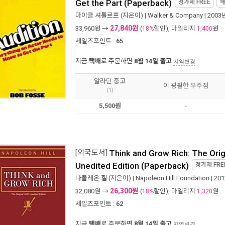
Get the Part (Paperback)
정가제
FREE
마이클 셔틀르프
(지은이) |
Walker & Company
| 2003
27,840원
33,960
원 →
(
할인), 마일리지
원
18%
1,400
세일즈포인트 :
65
지금
택배
로 주문하면
8월 14일 출고
지역변경
알라딘 중고
이 광활한 우주점
(1)
5,500원
-
[외국도서]
Think and Grow Rich: The Orig
Unedited Edition (Paperback)
정가제
FRE
나폴레온 힐
(지은이) |
Napoleon Hill Foundation
| 20
26,300원
32,080
원 →
(
할인), 마일리지
원
18%
1,320
세일즈포인트 :
62
지금
택배
로 주문하면
8월 14일 출고
지역변경