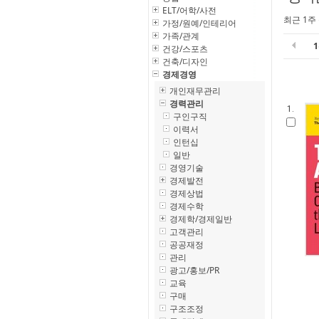
ELT/어학/사전
최근 1주
가정/원예/인테리어
가족/관계
건강/스포츠
건축/디자인
경제경영
개인재무관리
경력관리
1.
구인구직
이력서
인턴십
일반
경영기술
경제발전
경제상법
경제수학
경제학/경제일반
고객관리
공공재정
관리
광고/홍보/PR
교육
구매
구조조정