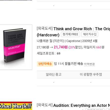
-
-
[외국도서]
Think and Grow Rich : The Orig
(Hardcover)
정가제
FREE
해외직수입
나폴레온 힐
(지은이) |
Capstone
| 2009년 4월
21,740원
27,180
원 →
(
할인), 마일리지
원
20%
660
세일즈포인트 :
69
밤 11시
잠들기전 배송
양탄자배송
지역변경
알라딘 중고
이 광활한 우주점
-
-
[외국도서]
Audition: Everything an Actor