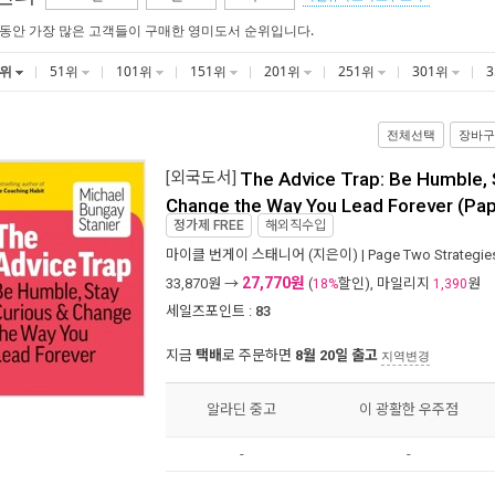
 동안 가장 많은 고객들이 구매한 영미도서 순위입니다.
1위
51위
101위
151위
201위
251위
301위
전체선택
장바구
[외국도서]
The Advice Trap: Be Humble, 
Change the Way You Lead Forever (Pa
정가제
FREE
해외직수입
마이클 번게이 스태니어
(지은이) |
Page Two Strategies
27,770원
33,870
원 →
(
할인), 마일리지
원
18%
1,390
세일즈포인트 :
83
지금
택배
로 주문하면
8월 20일 출고
지역변경
알라딘 중고
이 광활한 우주점
-
-