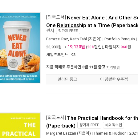
[외국도서]
Never Eat Alone : And Other S
One Relationship at a Time (Paperback
원서
정가제
FREE
Ferrazzi Raz, Keith Tahl
(지은이) |
Portfolio Penguin
|
19,120원
23,900
원 →
(
할인), 마일리지
원
20%
960
세일즈포인트 :
93
지금
택배
로 주문하면
8월 11일 출고
지역변경
알라딘 중고
이 광활한 우주점
-
-
[외국도서]
The Practical Handbook for th
(Paperback)
정가제
FREE
해외직수입
Margaret Lazzari
(지은이) |
Thames & Hudson
| 202