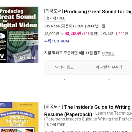
[외국도서]
Producing Great Sound for Dig
정가제
FREE
Jay Rose
(지은이) |
CMP
| 2000년 1월
43,200원
48,000
원 →
(
할인), 마일리지
원
10%
1,300
부록 : CD-ROM
지금
택배
로 주문하면
8월 11일 출고
지역변경
알라딘 중고
이 광활한 우주점
-
-
[외국도서]
The Insider's Guide to Writing
- Learn the Techniqu
Resume (Paperback)
(Peterson's Insider's Guide to Writing the Perf
정가제
FREE