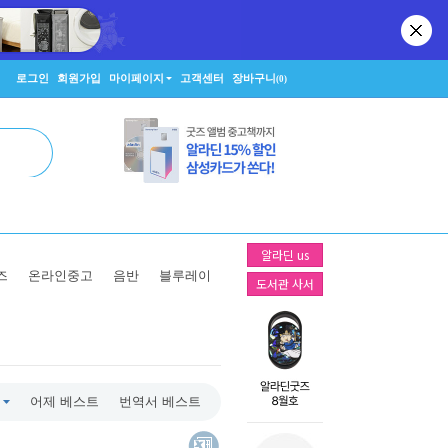
로그인
회원가입
마이페이지
고객센터
장바구니
(0)
알라딘 us
즈
온라인중고
음반
블루레이
도서관 사서
어제 베스트
번역서 베스트