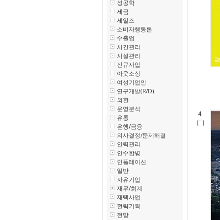
성공학
세금
세일즈
소비자행동론
수출업
시간관리
시설관리
신규사업
아웃소싱
여성기업인
연구개발(R/D)
외환
운영분석
4.
유통
은행/금융
의사결정/문제해결
인력관리
인수합병
인플레이션
일반
자유기업
재무/회계
재택사업
전략기획
전망