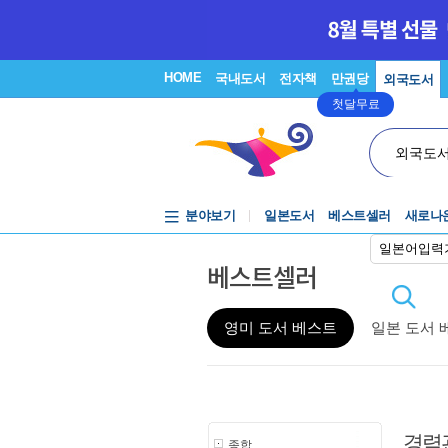
HOME
국내도서
전자책
만권당
외국도서
첫달무료
외국도
분야보기
일본도서
베스트셀러
새로나
일본어입력
베스트셀러
영미 도서 베스트
일본 도서 
경력
종합