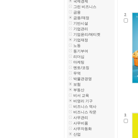
국제경제
그린 비즈니스
금융
2.
금융/재정
기반시설
기업관리
기업윤리/에티켓
기업재정
노동
동기부여
리더십
마케팅
멘토/코칭
무역
박물관경영
보험
부동산
비서 교육
비영리 기구
비즈니스 역사
비즈니스 작문
3.
사무관리
사무비품
사무자동화
산업