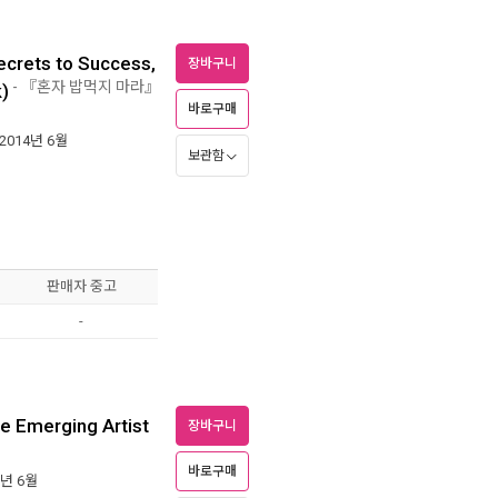
ecrets to Success,
장바구니
- 『혼자 밥먹지 마라』
)
바로구매
 2014년 6월
보관함
판매자 중고
-
e Emerging Artist
장바구니
바로구매
1년 6월