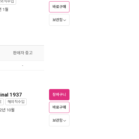
해외직수입
바로구매
년 1월
보관함
판매자 중고
-
inal 1937
장바구니
E
해외직수입
바로구매
12년 10월
보관함