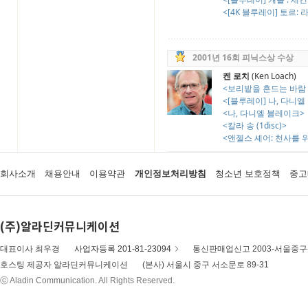
<[4K 블루레이] 토르: 라
2001년 16회 피닉스상 수상
켄 로치
(Ken Loach)
<보리밭을 흔드는 바람 SE 
<[블루레이] 나, 다니엘 블
<나, 다니엘 블레이크>
<칼라 송 (1disc)>
<앤젤스 셰어: 천사를 
회사소개
채용안내
이용약관
개인정보처리방침
청소년 보호정책
중고
(주)알라딘커뮤니케이션
대표이사 최우경
사업자등록 201-81-23094
통신판매업신고 2003-서울중구-
호스팅 제공자 알라딘커뮤니케이션
(본사) 서울시 중구 서소문로 89-31
ⓒ Aladin Communication. All Rights Reserved.