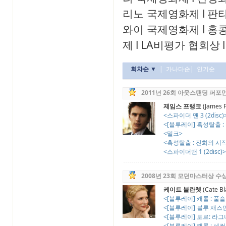
리노 국제영화제
l
판
와이 국제영화제
l
홍
제
l
LA비평가 협회상
l
회차순 ▼
|
가나다순
|
인기순
2011년 26회 아웃스탠딩 퍼포
제임스 프랭코
(James 
<스파이더 맨 3 (2disc)
<[블루레이] 혹성탈출 :
<밀크>
<혹성탈출 : 진화의 시
<스파이더맨 1 (2disc)>
2008년 23회 모던마스터상 수
케이트 블란쳇
(Cate Bl
<[블루레이] 캐롤 : 풀슬립
<[블루레이] 블루 재스
<[블루레이] 토르: 라
<[블루레이] 캐롤 : 세컨드