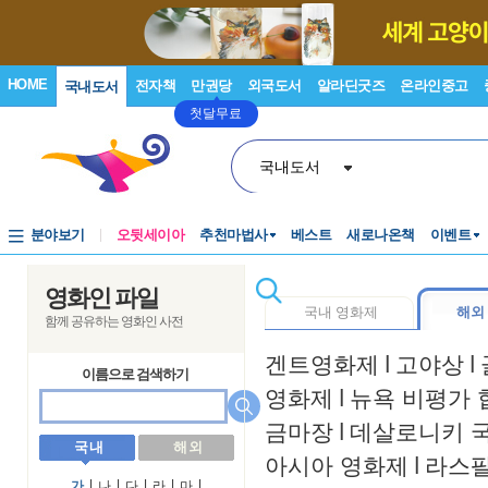
HOME
전자책
만권당
외국도서
알라딘굿즈
온라인중고
국내도서
첫달무료
국내도서
분야보기
오뒷세이아
추천마법사
베스트
새로나온책
이벤트
영화인 파일
국내 영화제
해외
함께 공유하는 영화인 사전
겐트영화제
l
고야상
l
이름으로 검색하기
영화제
l
뉴욕 비평가 
금마장
l
데살로니키 
국 내
해 외
아시아 영화제
l
라스
가
l
나
l
다
l
라
l
마
l