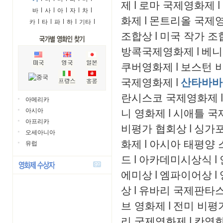
제
l
로마 국제영화제
l
바
l
사
l
아
l
자
l
차
l
화제
l
몬트리올 국제
카
l
타
l
파
l
하
l
기타
l
조합상
l
미국 작가 조
방콕국제영화제
l
베니
쿠버영화제
l
보스턴 
국제영화제
l
산타바바
란시스코 국제영화제
l
아메리카
니 영화제
l
시애틀 국
아시아
아프리카
비평가 협회상
l
싱가
오세아니아
화제
l
아시아 태평양 
유럽
드
l
아카데미시상식
l
에미상
l
엠파이어상
l
상
l
유바리 국제판타
브 영화제
l
전미 비평
리 국제영화제
l
칸영