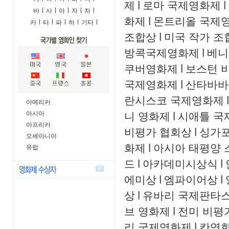
제
l
로마 국제영화제
l
바
l
사
l
아
l
자
l
차
l
화제
l
몬트리올 국제
카
l
타
l
파
l
하
l
기타
l
조합상
l
미국 작가 조
방콕국제영화제
l
베니
쿠버영화제
l
보스턴 
국제영화제
l
산타바바
란시스코 국제영화제
l
아메리카
니 영화제
l
시애틀 국
아시아
아프리카
비평가 협회상
l
싱가
오세아니아
화제
l
아시아 태평양 
유럽
드
l
아카데미시상식
l
에미상
l
엠파이어상
l
상
l
유바리 국제판타
브 영화제
l
전미 비평
리 국제영화제
l
칸영