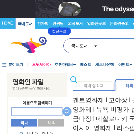
HOME
전자책
만권당
외국도서
알라딘굿즈
온라인중고
국내도서
첫달무료
국내도서
분야보기
오뒷세이아
추천마법사
베스트
새로나온책
이벤트
영화인 파일
국내 영화제
해외
함께 공유하는 영화인 사전
겐트영화제
l
고야상
l
이름으로 검색하기
영화제
l
뉴욕 비평가 
금마장
l
데살로니키 
국 내
해 외
아시아 영화제
l
라스
가
l
나
l
다
l
라
l
마
l