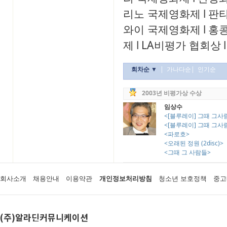
리노 국제영화제
l
판
와이 국제영화제
l
홍
제
l
LA비평가 협회상
l
회차순 ▼
|
가나다순
|
인기순
2003년 비평가상 수상
임상수
<[블루레이] 그때 그사람들 
<[블루레이] 그때 그사람
<파로호>
<오래된 정원 (2disc)>
<그때 그 사람들>
회사소개
채용안내
이용약관
개인정보처리방침
청소년 보호정책
중고
(주)알라딘커뮤니케이션