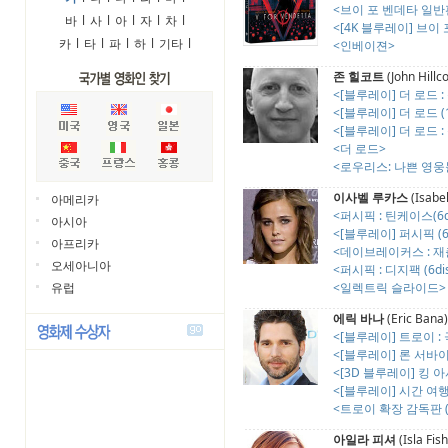
<브이 포 벤데타 일반판 
바
l
사
l
아
l
자
l
차
l
<[4K 블루레이] 브이 포
카
l
타
l
파
l
하
l
기타
l
<인베이젼>
존 힐코트
(John Hillco
<[블루레이] 더 로드 : 콤보
<[블루레이] 더 로드 (
<[블루레이] 더 로드 
<더 로드>
<로우리스: 나쁜 영웅
이사벨 루카스
(Isabel
아메리카
<퍼시픽 : 틴케이스(6di
아시아
<[블루레이] 퍼시픽 (6d
아프리카
<데이브레이커스 : 재
오세아니아
<퍼시픽 : 디지팩 (6dis
유럽
<일렉트릭 슬라이드>
에릭 바나
(Eric Bana)
<[블루레이] 트로이 : 
<[블루레이] 론 서바이버 
<[3D 블루레이] 킹 아서:
<[블루레이] 시간 여
<트로이 확장 감독판 (2
아일라 피셔
(Isla Fis