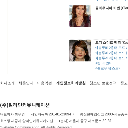
클라우디아 카번
(Cla
코디 스미트 맥피
(Kod
<[블루레이] 더 로드 : 콤보
<[블루레이] 더 로드 (
<[블루레이] 더 로드 
<렛 미 인>
<슬로우 웨스트>
회사소개
채용안내
이용약관
개인정보처리방침
청소년 보호정책
중고
(주)알라딘커뮤니케이션
대표이사 최우경
사업자등록 201-81-23094
통신판매업신고 2003-서울중구-
호스팅 제공자 알라딘커뮤니케이션
(본사) 서울시 중구 서소문로 89-31
ⓒ Aladin Communication. All Rights Reserved.