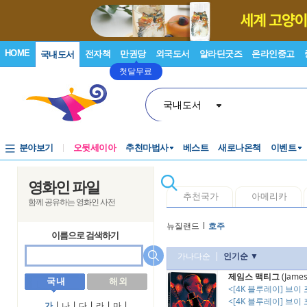
HOME
전자책
만권당
외국도서
알라딘굿즈
온라인중고
국내도서
첫달무료
국내도서
분야보기
오뒷세이아
추천마법사
베스트
새로나온책
이벤트
영화인 파일
추천국가
아메리카
함께 공유하는 영화인 사전
뉴질랜드
l
호주
이름으로 검색하기
가나다순
|
인기순 ▼
제임스 맥티그
(James
국 내
해 외
<[4K 블루레이] 브이 포
<[4K 블루레이] 브이 포 
가
l
나
l
다
l
라
l
마
l