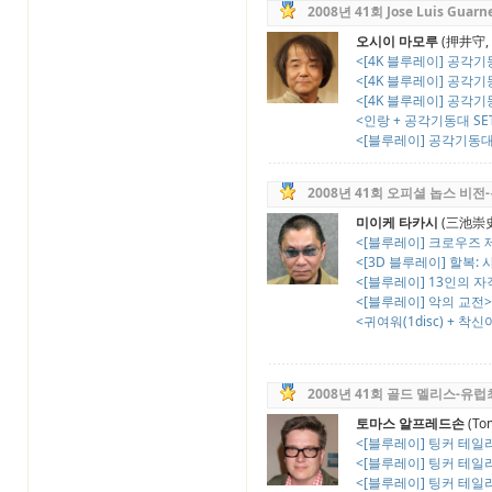
2008년 41회 Jose Luis Gua
오시이 마모루
(押井守, M
<[4K 블루레이] 공각기동
<[4K 블루레이] 공각기동
<[4K 블루레이] 공각기동
<인랑 + 공각기동대 SET (
<[블루레이] 공각기동대 :
2008년 41회 오피셜 놉스 비
미이케 타카시
(三池崇史, 
<[블루레이] 크로우즈 제로
<[3D 블루레이] 할복: 
<[블루레이] 13인의 자객 -
<[블루레이] 악의 교전>
<귀여워(1disc) + 착신아
2008년 41회 골드 멜리스-
토마스 알프레드손
(Tom
<[블루레이] 팅커 테일러 
<[블루레이] 팅커 테일러 
<[블루레이] 팅커 테일러 