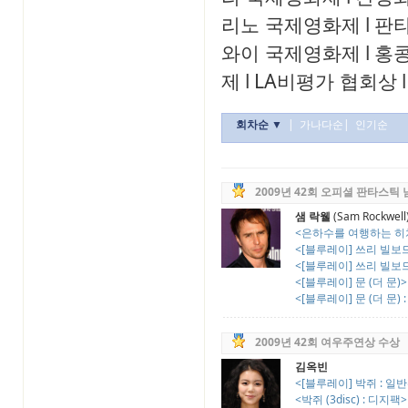
리노 국제영화제
l
판
와이 국제영화제
l
홍
제
l
LA비평가 협회상
l
회차순 ▼
|
가나다순
|
인기순
2009년 42회 오피셜 판타스틱
샘 락웰
(Sam Rockwell
<은하수를 여행하는 히치
<[블루레이] 쓰리 빌보드 
<[블루레이] 쓰리 빌보드 
<[블루레이] 문 (더 문)>
<[블루레이] 문 (더 문) :
2009년 42회 여우주연상 수상
김옥빈
<[블루레이] 박쥐 : 일
<박쥐 (3disc) : 디지팩>