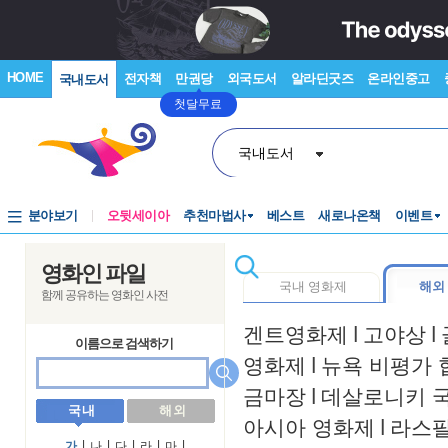
HOME
전자책
만권당
외국도서
알라딘굿즈
온라인중고
국내도서
첫달무료
국내도서
분야보기
오뒷세이아
추천마법사
베스트
새로나온책
이벤트
영화인 파일
국내 영화제
해외
함께 공유하는 영화인 사전
겐트영화제
l
고야상
l
이름으로 검색하기
영화제
l
뉴욕 비평가 
금마장
l
데살로니키 
국 내
해 외
아시아 영화제
l
라스
가
l
나
l
다
l
라
l
마
l