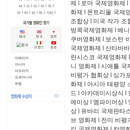
제
l
로마 국제영화제
l
바
l
사
l
아
l
자
l
차
l
화제
l
몬트리올 국제
카
l
타
l
파
l
하
l
기타
l
조합상
l
미국 작가 조
방콕국제영화제
l
베니
쿠버영화제
l
보스턴 
국제영화제
l
산타바바
란시스코 국제영화제
l
아메리카
니 영화제
l
시애틀 국
아시아
아프리카
비평가 협회상
l
싱가
오세아니아
화제
l
아시아 태평양 
유럽
드
l
아카데미시상식
l
에미상
l
엠파이어상
l
상
l
유바리 국제판타
브 영화제
l
전미 비평
리 국제영화제
l
칸영