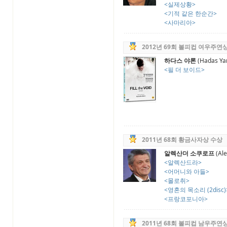
<실제상황>
<기적 같은 한순간>
<사마리아>
2012년 69회 볼피컵 여우주연
하다스 야론
(Hadas Ya
<필 더 보이드>
2011년 68회 황금사자상 수상
알렉산더 소쿠로프
(Ale
<알렉산드라>
<어머니와 아들>
<몰로취>
<영혼의 목소리 (2disc)
<프랑코포니아>
2011년 68회 볼피컵 남우주연