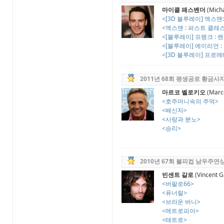
마이클 패스벤더
(Micha
<[3D 블루레이] 엑스맨:
<엑스맨 : 퍼스트 클래
<[블루레이] 프랭크 : 렌
<[블루레이] 에이리언 : 커
<[3D 블루레이] 프로메테
2011년 68회 평생공로 황금사
마르코 벨로키오
(Marco
<호주머니속의 주먹>
<배신자>
<사랑과 분노>
<승리>
2010년 67회 볼피컵 남우주연
빈센트 갈로
(Vincent G
<버팔로66>
<퓨너럴>
<브라운 버니>
<메트로피아>
<테트로>