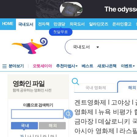
HOME
전자책
만권당
외국도서
알라딘굿즈
온라인중고
국내도서
첫달무료
국내도서
분야보기
오뒷세이아
추천마법사
베스트
새로나온책
이벤트
영화인 파일
국내 영화제
해외
함께 공유하는 영화인 사전
겐트영화제
l
고야상
l
이름으로 검색하기
영화제
l
뉴욕 비평가 
금마장
l
데살로니키 
국 내
해 외
아시아 영화제
l
라스
가
l
나
l
다
l
라
l
마
l