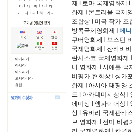
제
l
로마 국제영화제
l
바
l
사
l
아
l
자
l
차
l
화제
l
몬트리올 국제
카
l
타
l
파
l
하
l
기타
l
조합상
l
미국 작가 조
방콕국제영화제
l
베니
쿠버영화제
l
보스턴 
국제영화제
l
산타바바
란시스코 국제영화제
l
아메리카
니 영화제
l
시애틀 국
아시아
아프리카
비평가 협회상
l
싱가
오세아니아
화제
l
아시아 태평양 
유럽
드
l
아카데미시상식
l
에미상
l
엠파이어상
l
상
l
유바리 국제판타
브 영화제
l
전미 비평
리 국제영화제
l
칸영