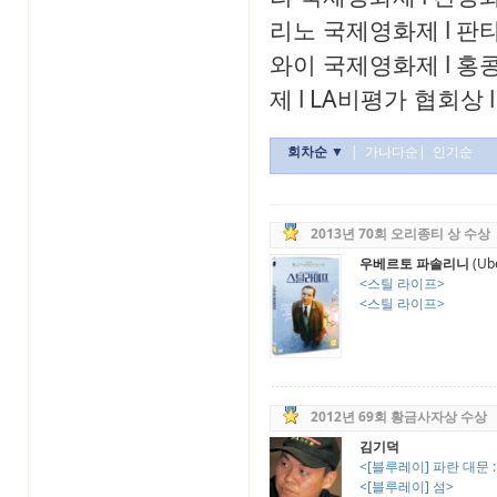
리노 국제영화제
l
판
와이 국제영화제
l
홍
제
l
LA비평가 협회상
l
회차순 ▼
|
가나다순
|
인기순
2013년 70회 오리종티 상 수상
우베르토 파솔리니
(Ube
<스틸 라이프>
<스틸 라이프>
2012년 69회 황금사자상 수상
김기덕
<[블루레이] 파란 대문 : 
<[블루레이] 섬>