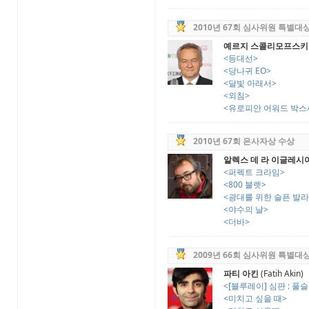
2010년 67회 심사위원 특별대
예르지 스콜리모프스키
<등대선>
<당나귀 EO>
<달빛 아래서>
<외침>
<유로피안 어워드 박스세트
2010년 67회 은사자상 수상
알렉스 데 라 이글레시
<퍼펙트 크라임>
<800 블렛>
<광대를 위한 슬픈 발라
<야수의 날>
<더바>
2009년 66회 심사위원 특별대
파티 아킨
(Fatih Akin)
<[블루레이] 심판 : 
<미치고 싶을 때>