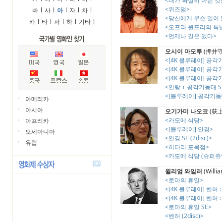
<내가 확실히 아는 것
<위즈덤>
바
l
사
l
아
l
자
l
차
l
<당신에게 무슨 일이
카
l
타
l
파
l
하
l
기타
l
<오프라 윈프리의 특
<언제나 길은 있다>
오시이 마모루
(押井守,
<[4K 블루레이] 공각기
<[4K 블루레이] 공각기
<[4K 블루레이] 공각기
<인랑 + 공각기동대 SET
<[블루레이] 공각기동대
아메리카
아시아
오기가미 나오코
(荻
<카모메 식당>
아프리카
<[블루레이] 안경>
오세아니아
<안경 SE (2disc)>
유럽
<히다리 포목점>
<카모메 식당 (슈퍼쥬
윌리엄 와일러
(Willi
<로마의 휴일>
<[4K 블루레이] 벤허 :
<[4K 블루레이] 벤허 
<로마의 휴일 SE>
<벤허 (2disc)>