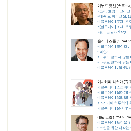
이누도 잇신
(犬童一心, 
<조제, 호랑이 그리고 물
<메종 드 히미코 SE (2d
<[블루레이] 조제, 호
<[블루레이] 조제, 호
<황색눈물 (2disc)>
올리버 스톤
(Oliver S
<[블루레이] 도어즈 : 
<닉슨>
<아무도 말하지 않는 
<아무도 말하지 않는 
<[블루레이] 7월 4일
이시하라 타츠야
(石原立
<[블루레이] 스즈미야 하
<[블루레이] 울려라! 유
<[블루레이] 울려라! 유
<스즈미야 하루히의 우울
<[블루레이] 울려라! 유
에단 코엔
(Ethan Coe
<[블루레이] 노인을 위한
<노인을 위한 나라는 