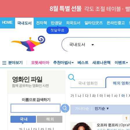
HOME
전자책
만권당
외국도서
알라딘굿즈
온라인중고
국내도서
첫달무료
국내도서
분야보기
오뒷세이아
추천마법사
베스트
새로나온책
이벤트
영화인 파일
국내 영화인
해외 영화
함께 공유하는 영화인 사전
가
l
나
l
다
l
라
l
마
l
바
l
사
l
아
l
이름으로 검색하기
가나다순
|
인기순 ▼
1
국 내
해 외
오프라 윈프리
(Oprah
가
l
나
l
다
l
라
l
마
l