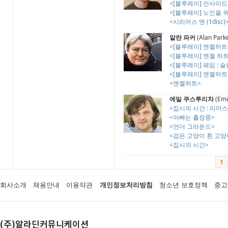
<[블루레이] 인사이드 르
<[블루레이] 노인을 위한
<시리어스 맨 (1disc)
알란 파커
(Alan Park
<[블루레이] 엔젤하트 :
<[블루레이] 엔젤 하트 
<[블루레이] 페임 :
<[블루레이] 엔젤하트 
<엔젤하트>
에밀 쿠스투리차
(Emi
<집시의 시간 : 리마
<아빠는 출장중>
<언더 그라운드>
<검은 고양이 흰 고양
<집시의 시간>
1
회사소개
채용안내
이용약관
개인정보처리방침
청소년 보호정책
중고
(주)알라딘커뮤니케이션