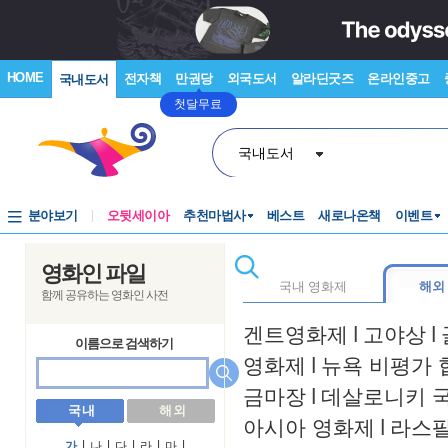
HOME
전자책
만권당
외국도서
알라딘굿즈
온라인중고
국내도서
첫달무료
국내도서
분야보기
오뒷세이아
추천마법사
베스트
새로나온책
이벤트
영화인 파일
국내 영화제
해외
함께 공유하는 영화인 사전
겐트영화제
l
고야상
l
이름으로 검색하기
영화제
l
뉴욕 비평가 
금마장
l
데살로니키 
국 내
해 외
아시아 영화제
l
라스
가
l
나
l
다
l
라
l
마
l