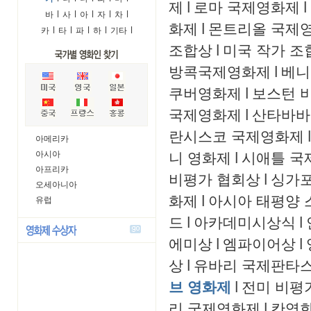
제
l
로마 국제영화제
l
바
l
사
l
아
l
자
l
차
l
화제
l
몬트리올 국제
카
l
타
l
파
l
하
l
기타
l
조합상
l
미국 작가 조
방콕국제영화제
l
베니
쿠버영화제
l
보스턴 
국제영화제
l
산타바바
란시스코 국제영화제
l
아메리카
니 영화제
l
시애틀 국
아시아
아프리카
비평가 협회상
l
싱가
오세아니아
화제
l
아시아 태평양 
유럽
드
l
아카데미시상식
l
에미상
l
엠파이어상
l
상
l
유바리 국제판타
브 영화제
l
전미 비평
리 국제영화제
l
칸영